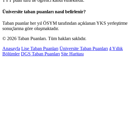
TYT puan türü ile öğrenci kabul etmektedir.
Üniversite taban puanları nasıl belirlenir?
Taban puanlar her yıl ÖSYM tarafından açıklanan YKS yerleştirme
sonuçlarına göre oluşmaktadır.
© 2026 Taban Puanları. Tüm hakları saklıdır.
Anasayfa
Lise Taban Puanları
Üniversite Taban Puanları
4 Yıllık
Bölümler
DGS Taban Puanları
Site Haritası