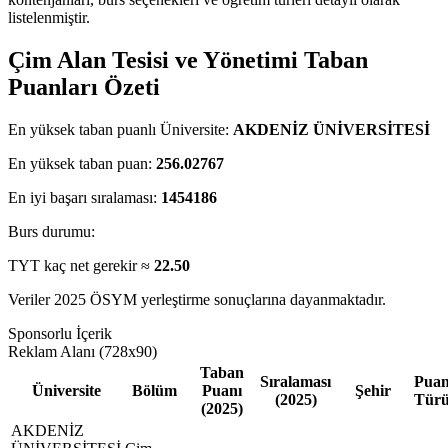
listelenmiştir.
Çim Alan Tesisi ve Yönetimi Taban
Puanları Özeti
En yüksek taban puanlı Üniversite:
AKDENİZ ÜNİVERSİTESİ
En yüksek taban puan:
256.02767
En iyi başarı sıralaması:
1454186
Burs durumu:
TYT kaç net gerekir ≈
22.50
Veriler 2025 ÖSYM yerleştirme sonuçlarına dayanmaktadır.
Sponsorlu İçerik
Reklam Alanı (728x90)
Taban
Sıralaması
Pua
Üniversite
Bölüm
Puanı
Şehir
(2025)
Tür
(2025)
AKDENİZ