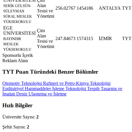
ÜNİVERSİTESİ
Çim
Alan
SERİK GÜLSÜN-
256.02767
1454186
ANTALYA
TYT
Tesisi ve
SÜLEYMAN
Yönetimi
SÜRAL MESLEK
YÜKSEKOKULU
EGE
Çim
ÜNİVERSİTESİ
Alan
247.84673
1574315
İZMİR
TYT
BAYINDIR
Tesisi ve
MESLEK
Yönetimi
YÜKSEKOKULU
Sponsorlu İçerik
Reklam Alanı
TYT Puan Türündeki Benzer Bölümler
Otomotiv Teknolojisi
Rafineri ve Petro-Kimya Teknolojisi
Endüstriyel Hammaddeler İşleme Teknolojisi
Tespih Tasarımı ve
İmalatı
Deniz Ulaştırma ve İşletme
Hızlı Bilgiler
Üniversite Sayısı:
2
Şehir Sayısı:
2