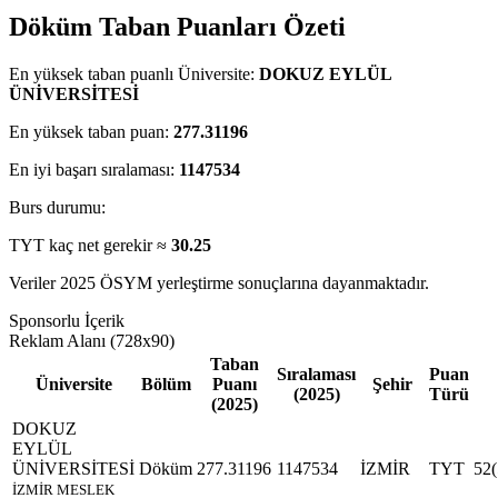
Döküm Taban Puanları Özeti
En yüksek taban puanlı Üniversite:
DOKUZ EYLÜL
ÜNİVERSİTESİ
En yüksek taban puan:
277.31196
En iyi başarı sıralaması:
1147534
Burs durumu:
TYT kaç net gerekir ≈
30.25
Veriler 2025 ÖSYM yerleştirme sonuçlarına dayanmaktadır.
Sponsorlu İçerik
Reklam Alanı (728x90)
Taban
Sıralaması
Puan
Üniversite
Bölüm
Puanı
Şehir
(2025)
Türü
(2025)
DOKUZ
EYLÜL
ÜNİVERSİTESİ
Döküm
277.31196
1147534
İZMİR
TYT
52
İZMİR MESLEK