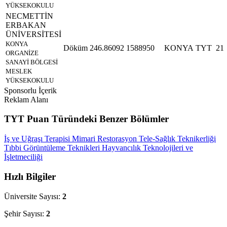
YÜKSEKOKULU
NECMETTİN
ERBAKAN
ÜNİVERSİTESİ
KONYA
Döküm
246.86092
1588950
KONYA
TYT
21
ORGANİZE
SANAYİ BÖLGESİ
MESLEK
YÜKSEKOKULU
Sponsorlu İçerik
Reklam Alanı
TYT Puan Türündeki Benzer Bölümler
İş ve Uğraşı Terapisi
Mimari Restorasyon
Tele-Sağlık Teknikerliği
Tıbbi Görüntüleme Teknikleri
Hayvancılık Teknolojileri ve
İşletmeciliği
Hızlı Bilgiler
Üniversite Sayısı:
2
Şehir Sayısı:
2