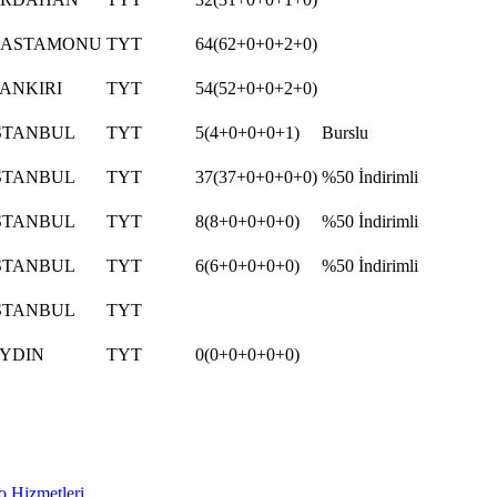
ASTAMONU
TYT
64(62+0+0+2+0)
ANKIRI
TYT
54(52+0+0+2+0)
STANBUL
TYT
5(4+0+0+0+1)
Burslu
STANBUL
TYT
37(37+0+0+0+0)
%50 İndirimli
STANBUL
TYT
8(8+0+0+0+0)
%50 İndirimli
STANBUL
TYT
6(6+0+0+0+0)
%50 İndirimli
STANBUL
TYT
YDIN
TYT
0(0+0+0+0+0)
 Hizmetleri