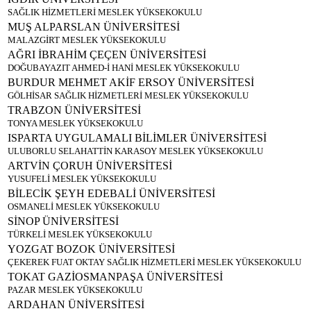
SAĞLIK HİZMETLERİ MESLEK YÜKSEKOKULU
MUŞ ALPARSLAN ÜNİVERSİTESİ
MALAZGİRT MESLEK YÜKSEKOKULU
AĞRI İBRAHİM ÇEÇEN ÜNİVERSİTESİ
DOĞUBAYAZIT AHMED-İ HANİ MESLEK YÜKSEKOKULU
BURDUR MEHMET AKİF ERSOY ÜNİVERSİTESİ
GÖLHİSAR SAĞLIK HİZMETLERİ MESLEK YÜKSEKOKULU
TRABZON ÜNİVERSİTESİ
TONYA MESLEK YÜKSEKOKULU
ISPARTA UYGULAMALI BİLİMLER ÜNİVERSİTESİ
ULUBORLU SELAHATTİN KARASOY MESLEK YÜKSEKOKULU
ARTVİN ÇORUH ÜNİVERSİTESİ
YUSUFELİ MESLEK YÜKSEKOKULU
BİLECİK ŞEYH EDEBALİ ÜNİVERSİTESİ
OSMANELİ MESLEK YÜKSEKOKULU
SİNOP ÜNİVERSİTESİ
TÜRKELİ MESLEK YÜKSEKOKULU
YOZGAT BOZOK ÜNİVERSİTESİ
ÇEKEREK FUAT OKTAY SAĞLIK HİZMETLERİ MESLEK YÜKSEKOKULU
TOKAT GAZİOSMANPAŞA ÜNİVERSİTESİ
PAZAR MESLEK YÜKSEKOKULU
ARDAHAN ÜNİVERSİTESİ