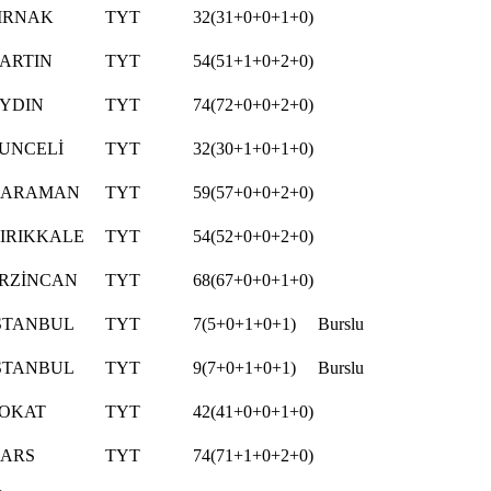
IRNAK
TYT
32(31+0+0+1+0)
ARTIN
TYT
54(51+1+0+2+0)
YDIN
TYT
74(72+0+0+2+0)
UNCELİ
TYT
32(30+1+0+1+0)
KARAMAN
TYT
59(57+0+0+2+0)
IRIKKALE
TYT
54(52+0+0+2+0)
RZİNCAN
TYT
68(67+0+0+1+0)
STANBUL
TYT
7(5+0+1+0+1)
Burslu
STANBUL
TYT
9(7+0+1+0+1)
Burslu
OKAT
TYT
42(41+0+0+1+0)
ARS
TYT
74(71+1+0+2+0)