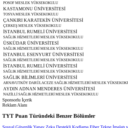
POSOF MESLEK YÜKSEKOKULU
KASTAMONU ÜNİVERSİTESİ
TOSYA MESLEK YÜKSEKOKULU
ÇANKIRI KARATEKİN ÜNİVERSİTESİ
ÇERKEŞ MESLEK YÜKSEKOKULU
İSTANBUL RUMELİ ÜNİVERSİTESİ
SAĞLIK HİZMETLERİ MESLEK YÜKSEKOKULU
ÜSKÜDAR ÜNİVERSİTESİ
SAĞLIK HİZMETLERİ MESLEK YÜKSEKOKULU
İSTANBUL ESENYURT ÜNİVERSİTESİ
SAĞLIK HİZMETLERİ MESLEK YÜKSEKOKULU
İSTANBUL RUMELİ ÜNİVERSİTESİ
SAĞLIK HİZMETLERİ MESLEK YÜKSEKOKULU
SAĞLIK BİLİMLERİ ÜNİVERSİTESİ
ARNAVUTKÖY DARÜLACEZE SAĞLIK HİZMETLERİ MESLEK YÜKSEKOK
AYDIN ADNAN MENDERES ÜNİVERSİTESİ
NAZİLLİ SAĞLIK HİZMETLERİ MESLEK YÜKSEKOKULU
Sponsorlu İçerik
Reklam Alanı
TYT Puan Türündeki Benzer Bölümler
Sosyal Güvenlik
Yapay Zeka Destekli Kodlama
Fiber Tekne İmalatı 