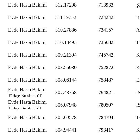
Evde Hasta Bakımı
312.17298
713933
Ş
Evde Hasta Bakımı
311.19752
724242
B
Evde Hasta Bakımı
310.27886
734157
A
Evde Hasta Bakımı
310.13493
735682
T
Evde Hasta Bakımı
309.21304
745742
Evde Hasta Bakımı
308.56989
752872
K
Evde Hasta Bakımı
308.06144
758487
E
Evde Hasta Bakımı
307.48768
764821
İ
Türkçe-Burslu-TYT
Evde Hasta Bakımı
306.07948
780507
İ
Türkçe-Burslu-TYT
Evde Hasta Bakımı
305.69578
784794
T
Evde Hasta Bakımı
304.94441
793417
K