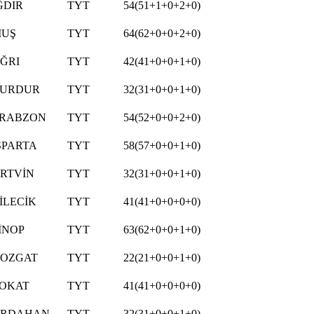
ĞDIR
TYT
54(51+1+0+2+0)
UŞ
TYT
64(62+0+0+2+0)
ĞRI
TYT
42(41+0+0+1+0)
URDUR
TYT
32(31+0+0+1+0)
RABZON
TYT
54(52+0+0+2+0)
SPARTA
TYT
58(57+0+0+1+0)
RTVİN
TYT
32(31+0+0+1+0)
İLECİK
TYT
41(41+0+0+0+0)
İNOP
TYT
63(62+0+0+1+0)
OZGAT
TYT
22(21+0+0+1+0)
OKAT
TYT
41(41+0+0+0+0)
RDAHAN
TYT
32(31+0+0+1+0)