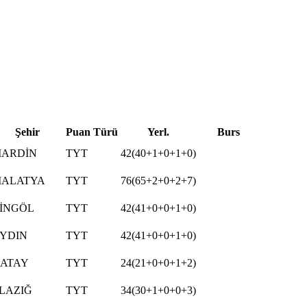
Şehir
Puan Türü
Yerl.
Burs
ARDİN
TYT
42(40+1+0+1+0)
ALATYA
TYT
76(65+2+0+2+7)
İNGÖL
TYT
42(41+0+0+1+0)
YDIN
TYT
42(41+0+0+1+0)
ATAY
TYT
24(21+0+0+1+2)
LAZIĞ
TYT
34(30+1+0+0+3)