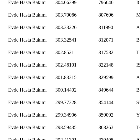
Evde Hasta Bakımı
304.66399
796646
I
Evde Hasta Bakımı
303.70066
807696
M
Evde Hasta Bakımı
303.33226
811990
A
Evde Hasta Bakımı
303.32541
812071
B
Evde Hasta Bakımı
302.8521
817582
T
Evde Hasta Bakımı
302.46101
822148
I
Evde Hasta Bakımı
301.83315
829599
A
Evde Hasta Bakımı
300.14402
849644
B
Evde Hasta Bakımı
299.77328
854144
S
Evde Hasta Bakımı
299.34906
859092
Y
Evde Hasta Bakımı
298.59435
868263
T
Evde Hasta Bakımı
298.41301
870405
A