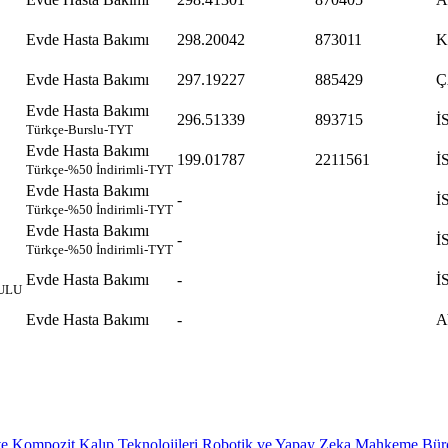
Evde Hasta Bakımı
298.20042
873011
K
Evde Hasta Bakımı
297.19227
885429
Ç
Evde Hasta Bakımı
296.51339
893715
İ
Türkçe-Burslu-TYT
Evde Hasta Bakımı
199.01787
2211561
İ
Türkçe-%50 İndirimli-TYT
Evde Hasta Bakımı
-
İ
Türkçe-%50 İndirimli-TYT
Evde Hasta Bakımı
-
İ
Türkçe-%50 İndirimli-TYT
Evde Hasta Bakımı
-
İ
ULU
Evde Hasta Bakımı
-
A
ve Kompozit Kalıp Teknolojileri
Robotik ve Yapay Zeka
Mahkeme Büro