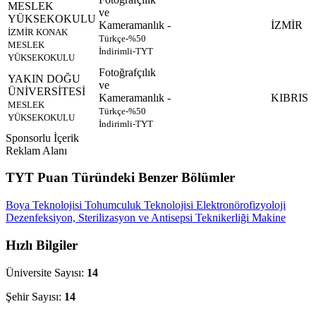
MESLEK
ve
YÜKSEKOKULU
Kameramanlık
-
İZMİR
İZMİR KONAK
Türkçe-%50
MESLEK
İndirimli-TYT
YÜKSEKOKULU
Fotoğrafçılık
YAKIN DOĞU
ve
ÜNİVERSİTESİ
Kameramanlık
-
KIBRIS
MESLEK
Türkçe-%50
YÜKSEKOKULU
İndirimli-TYT
Sponsorlu İçerik
Reklam Alanı
TYT Puan Türündeki Benzer Bölümler
Boya Teknolojisi
Tohumculuk Teknolojisi
Elektronörofizyoloji
Dezenfeksiyon, Sterilizasyon ve Antisepsi Teknikerliği
Makine
Hızlı Bilgiler
Üniversite Sayısı:
14
Şehir Sayısı:
14