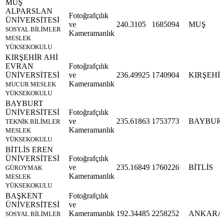
MUŞ
ALPARSLAN
Fotoğrafçılık
ÜNİVERSİTESİ
ve
240.3105
1685094
MUŞ
SOSYAL BİLİMLER
Kameramanlık
MESLEK
YÜKSEKOKULU
KIRŞEHİR AHİ
EVRAN
Fotoğrafçılık
ÜNİVERSİTESİ
ve
236.49925
1740904
KIRŞEH
Kameramanlık
MUCUR MESLEK
YÜKSEKOKULU
BAYBURT
ÜNİVERSİTESİ
Fotoğrafçılık
ve
235.61863
1753773
BAYBU
TEKNİK BİLİMLER
Kameramanlık
MESLEK
YÜKSEKOKULU
BİTLİS EREN
ÜNİVERSİTESİ
Fotoğrafçılık
ve
235.16849
1760226
BİTLİS
GÜROYMAK
Kameramanlık
MESLEK
YÜKSEKOKULU
BAŞKENT
Fotoğrafçılık
ÜNİVERSİTESİ
ve
Kameramanlık
192.34485
2258252
ANKAR
SOSYAL BİLİMLER