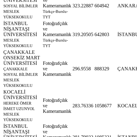
ÜNİVERSİTESİ
ve
Kameramanlık
323.22887
604942
ANKAR
SOSYAL BİLİMLER
MESLEK
Türkçe-Burslu-
YÜKSEKOKULU
TYT
İSTANBUL
Fotoğrafçılık
NİŞANTAŞI
ve
ÜNİVERSİTESİ
Kameramanlık
319.20505
642803
İSTANB
MESLEK
Türkçe-Burslu-
YÜKSEKOKULU
TYT
ÇANAKKALE
ONSEKİZ MART
ÜNİVERSİTESİ
Fotoğrafçılık
ve
296.9558
888329
ÇANAK
ÇANAKKALE
Kameramanlık
SOSYAL BİLİMLER
MESLEK
YÜKSEKOKULU
KOCAELİ
ÜNİVERSİTESİ
Fotoğrafçılık
HEREKE ÖMER
ve
283.76336
1058677
KOCAEL
İSMET UZUNYOL
Kameramanlık
MESLEK
YÜKSEKOKULU
İSTANBUL
Fotoğrafçılık
NİŞANTAŞI
ve