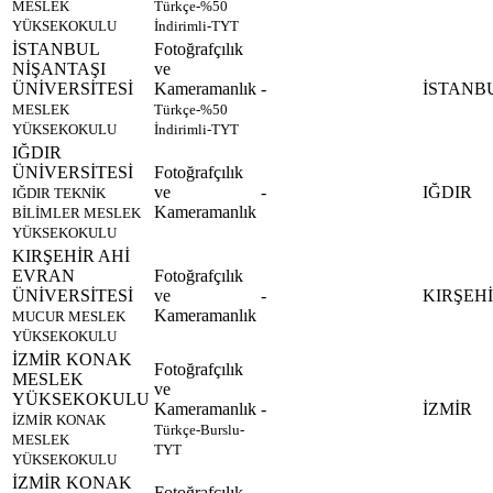
MESLEK
Türkçe-%50
YÜKSEKOKULU
İndirimli-TYT
İSTANBUL
Fotoğrafçılık
NİŞANTAŞI
ve
ÜNİVERSİTESİ
Kameramanlık
-
İSTANB
MESLEK
Türkçe-%50
YÜKSEKOKULU
İndirimli-TYT
IĞDIR
ÜNİVERSİTESİ
Fotoğrafçılık
ve
-
IĞDIR
IĞDIR TEKNİK
Kameramanlık
BİLİMLER MESLEK
YÜKSEKOKULU
KIRŞEHİR AHİ
EVRAN
Fotoğrafçılık
ÜNİVERSİTESİ
ve
-
KIRŞEH
Kameramanlık
MUCUR MESLEK
YÜKSEKOKULU
İZMİR KONAK
Fotoğrafçılık
MESLEK
ve
YÜKSEKOKULU
Kameramanlık
-
İZMİR
İZMİR KONAK
Türkçe-Burslu-
MESLEK
TYT
YÜKSEKOKULU
İZMİR KONAK
Fotoğrafçılık