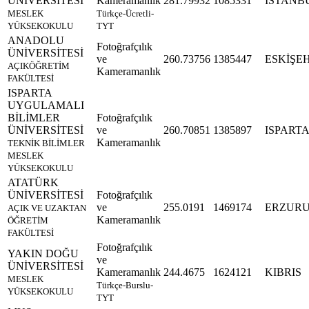
ÜNİVERSİTESİ
Kameramanlık
281.79932
1085331
İSTANB
MESLEK
Türkçe-Ücretli-
YÜKSEKOKULU
TYT
ANADOLU
Fotoğrafçılık
ÜNİVERSİTESİ
ve
260.73756
1385447
ESKİŞE
AÇIKÖĞRETİM
Kameramanlık
FAKÜLTESİ
ISPARTA
UYGULAMALI
BİLİMLER
Fotoğrafçılık
ÜNİVERSİTESİ
ve
260.70851
1385897
ISPART
Kameramanlık
TEKNİK BİLİMLER
MESLEK
YÜKSEKOKULU
ATATÜRK
ÜNİVERSİTESİ
Fotoğrafçılık
ve
255.0191
1469174
ERZUR
AÇIK VE UZAKTAN
Kameramanlık
ÖĞRETİM
FAKÜLTESİ
Fotoğrafçılık
YAKIN DOĞU
ve
ÜNİVERSİTESİ
Kameramanlık
244.4675
1624121
KIBRIS
MESLEK
Türkçe-Burslu-
YÜKSEKOKULU
TYT