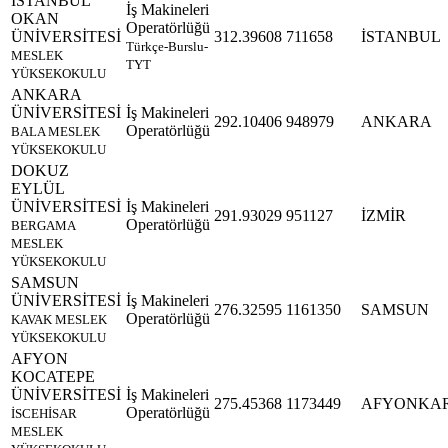
İSTANBUL
İş Makineleri
OKAN
Operatörlüğü
ÜNİVERSİTESİ
312.39608
711658
İSTANBUL
Türkçe-Burslu-
MESLEK
TYT
YÜKSEKOKULU
ANKARA
ÜNİVERSİTESİ
İş Makineleri
292.10406
948979
ANKARA
Operatörlüğü
BALA MESLEK
YÜKSEKOKULU
DOKUZ
EYLÜL
ÜNİVERSİTESİ
İş Makineleri
291.93029
951127
İZMİR
Operatörlüğü
BERGAMA
MESLEK
YÜKSEKOKULU
SAMSUN
ÜNİVERSİTESİ
İş Makineleri
276.32595
1161350
SAMSUN
Operatörlüğü
KAVAK MESLEK
YÜKSEKOKULU
AFYON
KOCATEPE
ÜNİVERSİTESİ
İş Makineleri
275.45368
1173449
AFYONKA
Operatörlüğü
İSCEHİSAR
MESLEK