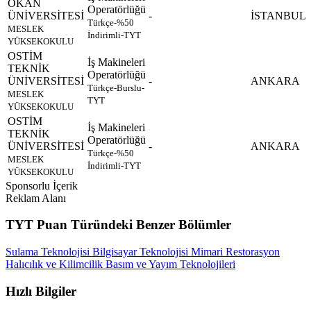
OKAN
Operatörlüğü
ÜNİVERSİTESİ
-
İSTANBUL
Türkçe-%50
MESLEK
İndirimli-TYT
YÜKSEKOKULU
OSTİM
İş Makineleri
TEKNİK
Operatörlüğü
ÜNİVERSİTESİ
-
ANKARA
Türkçe-Burslu-
MESLEK
TYT
YÜKSEKOKULU
OSTİM
İş Makineleri
TEKNİK
Operatörlüğü
ÜNİVERSİTESİ
-
ANKARA
Türkçe-%50
MESLEK
İndirimli-TYT
YÜKSEKOKULU
Sponsorlu İçerik
Reklam Alanı
TYT Puan Türündeki Benzer Bölümler
Sulama Teknolojisi
Bilgisayar Teknolojisi
Mimari Restorasyon
Halıcılık ve Kilimcilik
Basım ve Yayım Teknolojileri
Hızlı Bilgiler