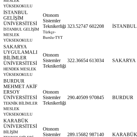
MESLEK
YÜKSEKOKULU
İSTANBUL
Otonom
GELİŞİM
Sistemler
ÜNİVERSİTESİ
Teknikerliği
323.52747
602208
İSTANBUL
İSTANBUL GELİŞİM
Türkçe-
MESLEK
Burslu-TYT
YÜKSEKOKULU
SAKARYA
UYGULAMALI
Otonom
BİLİMLER
Sistemler
322.36654
613034
SAKARYA
ÜNİVERSİTESİ
Teknikerliği
HENDEK MESLEK
YÜKSEKOKULU
BURDUR
MEHMET AKİF
ERSOY
Otonom
ÜNİVERSİTESİ
Sistemler
290.40509
970845
BURDUR
Teknikerliği
TEKNİK BİLİMLER
MESLEK
YÜKSEKOKULU
KARABÜK
ÜNİVERSİTESİ
Otonom
BİLİŞİM
Sistemler
289.15682
987140
KARABÜ