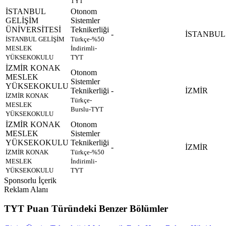
TYT
İSTANBUL
Otonom
GELİŞİM
Sistemler
ÜNİVERSİTESİ
Teknikerliği
-
İSTANBUL
İSTANBUL GELİŞİM
Türkçe-%50
MESLEK
İndirimli-
YÜKSEKOKULU
TYT
İZMİR KONAK
Otonom
MESLEK
Sistemler
YÜKSEKOKULU
Teknikerliği
-
İZMİR
İZMİR KONAK
Türkçe-
MESLEK
Burslu-TYT
YÜKSEKOKULU
İZMİR KONAK
Otonom
MESLEK
Sistemler
YÜKSEKOKULU
Teknikerliği
-
İZMİR
İZMİR KONAK
Türkçe-%50
MESLEK
İndirimli-
YÜKSEKOKULU
TYT
Sponsorlu İçerik
Reklam Alanı
TYT Puan Türündeki Benzer Bölümler