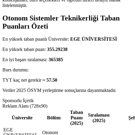
listelenmiştir.
Otonom Sistemler Teknikerliği Taban
Puanları Özeti
En yüksek taban puanlı Üniversite:
EGE ÜNİVERSİTESİ
En yüksek taban puan:
355.29238
En iyi başarı sıralaması:
365385
Burs durumu:
TYT kaç net gerekir ≈
57.50
Veriler 2025 ÖSYM yerleştirme sonuçlarına dayanmaktadır.
Sponsorlu İçerik
Reklam Alanı (728x90)
Taban
Sıralaması
Üniversite
Bölüm
Puanı
Şeh
(2025)
(2025)
EGE
Otonom