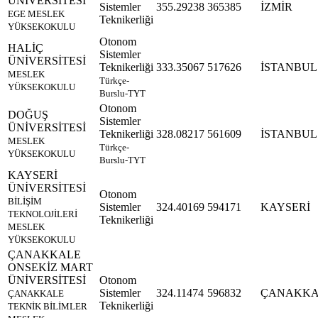
ÜNİVERSİTESİ
Sistemler
355.29238
365385
İZMİR
EGE MESLEK
Teknikerliği
YÜKSEKOKULU
Otonom
HALİÇ
Sistemler
ÜNİVERSİTESİ
Teknikerliği
333.35067
517626
İSTANBUL
MESLEK
Türkçe-
YÜKSEKOKULU
Burslu-TYT
Otonom
DOĞUŞ
Sistemler
ÜNİVERSİTESİ
Teknikerliği
328.08217
561609
İSTANBUL
MESLEK
Türkçe-
YÜKSEKOKULU
Burslu-TYT
KAYSERİ
ÜNİVERSİTESİ
Otonom
BİLİŞİM
Sistemler
324.40169
594171
KAYSERİ
TEKNOLOJİLERİ
Teknikerliği
MESLEK
YÜKSEKOKULU
ÇANAKKALE
ONSEKİZ MART
ÜNİVERSİTESİ
Otonom
Sistemler
324.11474
596832
ÇANAKKA
ÇANAKKALE
Teknikerliği
TEKNİK BİLİMLER