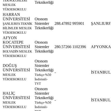
TEKNOLOJİLERİ
Teknikerliği
MESLEK
YÜKSEKOKULU
HARRAN
ÜNİVERSİTESİ
Otonom
Sistemler
288.47892
995901
ŞANLIURF
ŞANLIURFA TEKNİK
Teknikerliği
BİLİMLER MESLEK
YÜKSEKOKULU
AFYON
KOCATEPE
Otonom
ÜNİVERSİTESİ
Sistemler
280.57266
1102396
AFYONKA
Teknikerliği
BOLVADİN MESLEK
YÜKSEKOKULU
Otonom
DOĞUŞ
Sistemler
ÜNİVERSİTESİ
Teknikerliği
-
İSTANBUL
MESLEK
Türkçe-%50
YÜKSEKOKULU
İndirimli-
TYT
Otonom
HALİÇ
Sistemler
ÜNİVERSİTESİ
Teknikerliği
-
İSTANBUL
MESLEK
Türkçe-%50
YÜKSEKOKULU
İndirimli-