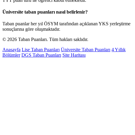
TYT puan türü ile öğrenci kabul etmektedir.
Üniversite taban puanları nasıl belirlenir?
Taban puanlar her yıl ÖSYM tarafından açıklanan YKS yerleştirme
sonuçlarına göre oluşmaktadır.
© 2026 Taban Puanları. Tüm hakları saklıdır.
Anasayfa
Lise Taban Puanları
Üniversite Taban Puanları
4 Yıllık
Bölümler
DGS Taban Puanları
Site Haritası