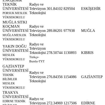
ESKİŞEHİR
TEKNİK
Radyo ve
ÜNİVERSİTESİ
Televizyon
301.84102
829504
ESKİŞEHİR
Teknolojisi
PORSUK MESLEK
YÜKSEKOKULU
MUĞLA SITKI
KOÇMAN
Radyo ve
ÜNİVERSİTESİ
Televizyon
289.86201
977938
MUĞLA
Teknolojisi
MUĞLA MESLEK
YÜKSEKOKULU
Radyo ve
YAKIN DOĞU
Televizyon
ÜNİVERSİTESİ
Teknolojisi
278.50744
1130893
KIBRIS
MESLEK
Türkçe-
YÜKSEKOKULU
Burslu-TYT
GAZİANTEP
ÜNİVERSİTESİ
Radyo ve
TEKNİK
Televizyon
276.84356
1154086
GAZİANTEP
BİLİMLER
Teknolojisi
MESLEK
YÜKSEKOKULU
TRAKYA
ÜNİVERSİTESİ
Radyo ve
EDİRNE TEKNİK
Televizyon
272.34969
1217506
EDİRNE