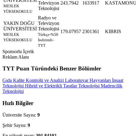
ÜNİVERSİTESİ
Televizyon
243.7942
1633917
KASTAMON
MESLEK
Teknolojisi
YÜKSEKOKULU
Radyo ve
YAKIN DOĞU
Televizyon
ÜNİVERSİTESİ
Teknolojisi
179.07957
2301361
KIBRIS
MESLEK
Türkçe-%50
YÜKSEKOKULU
İndirimli-
TYT
Sponsorlu İçerik
Reklam Alanı
TYT Puan Türündeki Benzer Bölümler
Gıda Kalite Kontrolü ve Analizi
Laboratuvar Hayvanları
İnşaat
Teknolojisi
Hibrid ve Elektrikli Taşıtlar Teknolojisi
Madencilik
Teknolojisi
Hızlı Bilgiler
Üniversite Sayısı:
9
Şehir Sayısı:
9
En yüksek puan:
301.84102