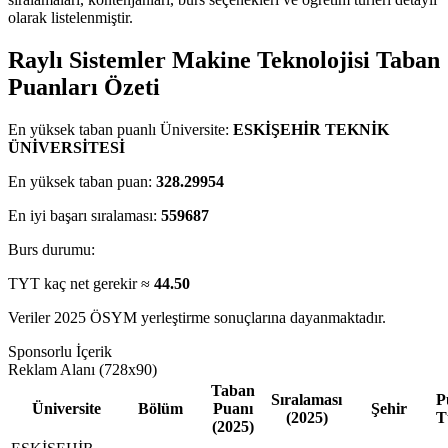
olarak listelenmiştir.
Raylı Sistemler Makine Teknolojisi Taban
Puanları Özeti
En yüksek taban puanlı Üniversite:
ESKİŞEHİR TEKNİK
ÜNİVERSİTESİ
En yüksek taban puan:
328.29954
En iyi başarı sıralaması:
559687
Burs durumu:
TYT kaç net gerekir ≈
44.50
Veriler 2025 ÖSYM yerleştirme sonuçlarına dayanmaktadır.
Sponsorlu İçerik
Reklam Alanı (728x90)
Taban
Sıralaması
P
Üniversite
Bölüm
Puanı
Şehir
(2025)
T
(2025)