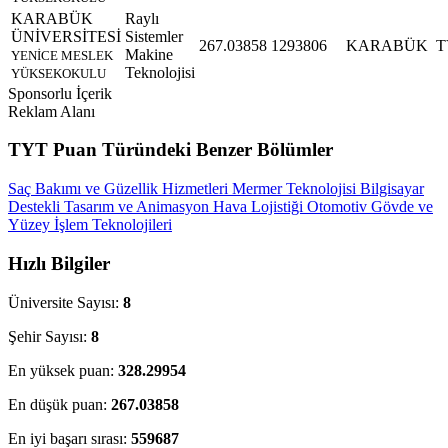
KARABÜK
Raylı
ÜNİVERSİTESİ
Sistemler
267.03858
1293806
KARABÜK
T
Makine
YENİCE MESLEK
Teknolojisi
YÜKSEKOKULU
Sponsorlu İçerik
Reklam Alanı
TYT Puan Türündeki Benzer Bölümler
Saç Bakımı ve Güzellik Hizmetleri
Mermer Teknolojisi
Bilgisayar
Destekli Tasarım ve Animasyon
Hava Lojistiği
Otomotiv Gövde ve
Yüzey İşlem Teknolojileri
Hızlı Bilgiler
Üniversite Sayısı:
8
Şehir Sayısı:
8
En yüksek puan:
328.29954
En düşük puan:
267.03858
En iyi başarı sırası:
559687