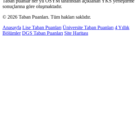
Taban puanlar her yıl ÖSYM tarafından açıklanan YKS yerleştirme
sonuçlarına göre oluşmaktadır.
© 2026 Taban Puanları. Tüm hakları saklıdır.
Anasayfa
Lise Taban Puanları
Üniversite Taban Puanları
4 Yıllık
Bölümler
DGS Taban Puanları
Site Haritası