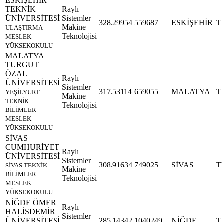
ESKİŞEHİR
TEKNİK
Raylı
ÜNİVERSİTESİ
Sistemler
328.29954
559687
ESKİŞEHİR
T
Makine
ULAŞTIRMA
Teknolojisi
MESLEK
YÜKSEKOKULU
MALATYA
TURGUT
ÖZAL
Raylı
ÜNİVERSİTESİ
Sistemler
317.53114
659055
MALATYA
T
YEŞİLYURT
Makine
TEKNİK
Teknolojisi
BİLİMLER
MESLEK
YÜKSEKOKULU
SİVAS
CUMHURİYET
Raylı
ÜNİVERSİTESİ
Sistemler
308.91634
749025
SİVAS
T
SİVAS TEKNİK
Makine
BİLİMLER
Teknolojisi
MESLEK
YÜKSEKOKULU
NİĞDE ÖMER
Raylı
HALİSDEMİR
Sistemler
ÜNİVERSİTESİ
285.14342
1040249
NİĞDE
T