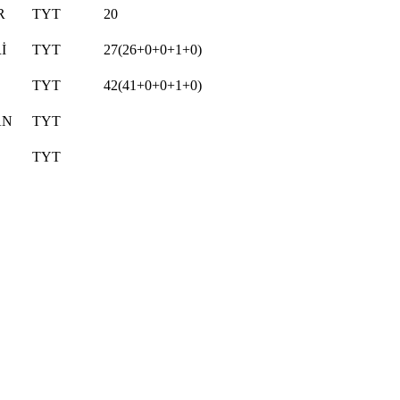
R
TYT
20
İ
TYT
27(26+0+0+1+0)
TYT
42(41+0+0+1+0)
AN
TYT
TYT