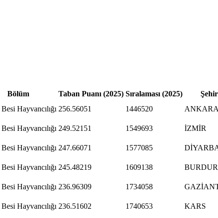
Bölüm
Taban Puanı (2025)
Sıralaması (2025)
Şehir
 Besi Hayvancılığı
256.56051
1446520
ANKAR
 Besi Hayvancılığı
249.52151
1549693
İZMİR
 Besi Hayvancılığı
247.66071
1577085
DİYARB
 Besi Hayvancılığı
245.48219
1609138
BURDUR
 Besi Hayvancılığı
236.96309
1734058
GAZİAN
 Besi Hayvancılığı
236.51602
1740653
KARS