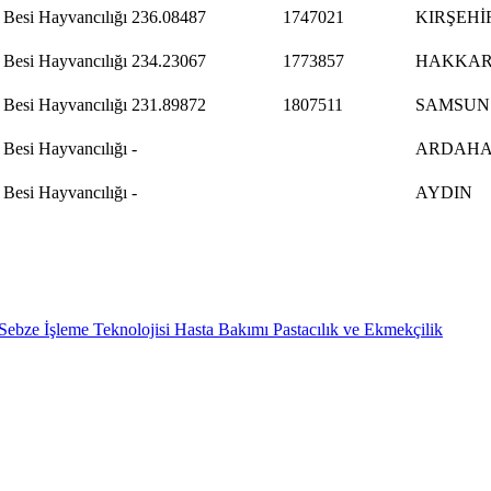
 Besi Hayvancılığı
236.08487
1747021
KIRŞEHİ
 Besi Hayvancılığı
234.23067
1773857
HAKKAR
 Besi Hayvancılığı
231.89872
1807511
SAMSUN
 Besi Hayvancılığı
-
ARDAH
 Besi Hayvancılığı
-
AYDIN
Sebze İşleme Teknolojisi
Hasta Bakımı
Pastacılık ve Ekmekçilik