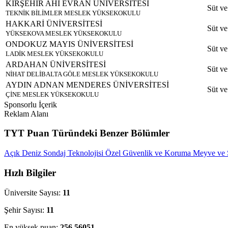
KIRŞEHİR AHİ EVRAN ÜNİVERSİTESİ
Süt ve
TEKNİK BİLİMLER MESLEK YÜKSEKOKULU
HAKKARİ ÜNİVERSİTESİ
Süt ve
YÜKSEKOVA MESLEK YÜKSEKOKULU
ONDOKUZ MAYIS ÜNİVERSİTESİ
Süt ve
LADİK MESLEK YÜKSEKOKULU
ARDAHAN ÜNİVERSİTESİ
Süt ve
NİHAT DELİBALTA GÖLE MESLEK YÜKSEKOKULU
AYDIN ADNAN MENDERES ÜNİVERSİTESİ
Süt ve
ÇİNE MESLEK YÜKSEKOKULU
Sponsorlu İçerik
Reklam Alanı
TYT Puan Türündeki Benzer Bölümler
Açık Deniz Sondaj Teknolojisi
Özel Güvenlik ve Koruma
Meyve ve 
Hızlı Bilgiler
Üniversite Sayısı:
11
Şehir Sayısı:
11
En yüksek puan:
256.56051