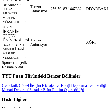
ÜNİVERSİTESİ
DİYARBAKIR
Turizm
256.50183
1447332
DİYARBAKI
SOSYAL
Animasyonu
BİLİMLER
MESLEK
YÜKSEKOKULU
AĞRI
İBRAHİM
ÇEÇEN
ÜNİVERSİTESİ
Turizm
-
AĞRI
Animasyonu
DOĞUBAYAZIT
AHMED-İ HANİ
MESLEK
YÜKSEKOKULU
Sponsorlu İçerik
Reklam Alanı
TYT Puan Türündeki Benzer Bölümler
Geoteknik
Görsel İletişim
Hidrojen ve Enerji Depolama Teknikerliği
Mimari Dekoratif Sanatlar
Bulut Bilişim Operatörlüğü
Hızlı Bilgiler