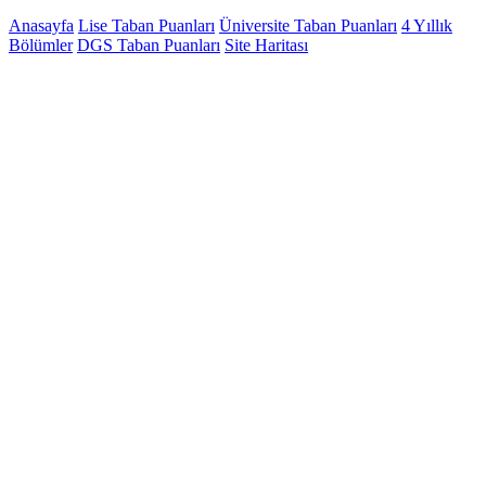
Anasayfa
Lise Taban Puanları
Üniversite Taban Puanları
4 Yıllık
Bölümler
DGS Taban Puanları
Site Haritası