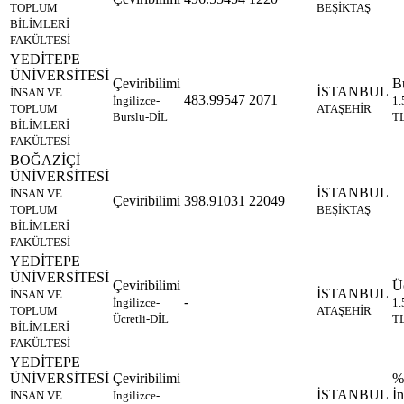
TOPLUM
BEŞİKTAŞ
BİLİMLERİ
FAKÜLTESİ
YEDİTEPE
ÜNİVERSİTESİ
Çeviribilimi
B
İSTANBUL
İNSAN VE
483.99547
2071
İngilizce-
1.
TOPLUM
ATAŞEHİR
Burslu-DİL
T
BİLİMLERİ
FAKÜLTESİ
BOĞAZİÇİ
ÜNİVERSİTESİ
İSTANBUL
İNSAN VE
Çeviribilimi
398.91031
22049
TOPLUM
BEŞİKTAŞ
BİLİMLERİ
FAKÜLTESİ
YEDİTEPE
ÜNİVERSİTESİ
Çeviribilimi
Üc
İSTANBUL
İNSAN VE
-
İngilizce-
1.
TOPLUM
ATAŞEHİR
Ücretli-DİL
T
BİLİMLERİ
FAKÜLTESİ
YEDİTEPE
ÜNİVERSİTESİ
Çeviribilimi
%
İSTANBUL
İn
İNSAN VE
İngilizce-
-