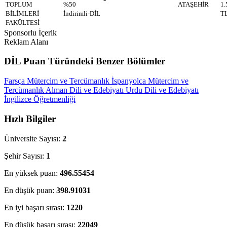
TOPLUM
%50
ATAŞEHİR
1.
BİLİMLERİ
İndirimli-DİL
T
FAKÜLTESİ
Sponsorlu İçerik
Reklam Alanı
DİL Puan Türündeki Benzer Bölümler
Farsça Mütercim ve Tercümanlık
İspanyolca Mütercim ve
Tercümanlık
Alman Dili ve Edebiyatı
Urdu Dili ve Edebiyatı
İngilizce Öğretmenliği
Hızlı Bilgiler
Üniversite Sayısı:
2
Şehir Sayısı:
1
En yüksek puan:
496.55454
En düşük puan:
398.91031
En iyi başarı sırası:
1220
En düşük başarı sırası:
22049