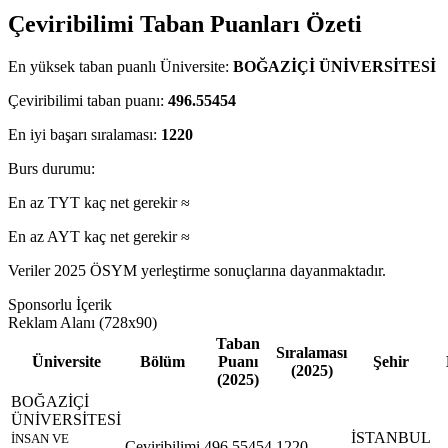
Çeviribilimi Taban Puanları Özeti
En yüksek taban puanlı Üniversite:
BOĞAZİÇİ ÜNİVERSİTESİ
Çeviribilimi taban puanı:
496.55454
En iyi başarı sıralaması:
1220
Burs durumu:
En az TYT kaç net gerekir ≈
En az AYT kaç net gerekir ≈
Veriler 2025 ÖSYM yerleştirme sonuçlarına dayanmaktadır.
Sponsorlu İçerik
Reklam Alanı (728x90)
Taban
Sıralaması
Üniversite
Bölüm
Puanı
Şehir
(2025)
(2025)
BOĞAZİÇİ
ÜNİVERSİTESİ
İSTANBUL
İNSAN VE
Çeviribilimi
496.55454
1220