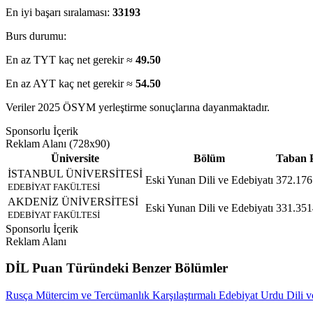
En iyi başarı sıralaması:
33193
Burs durumu:
En az TYT kaç net gerekir ≈
49.50
En az AYT kaç net gerekir ≈
54.50
Veriler 2025 ÖSYM yerleştirme sonuçlarına dayanmaktadır.
Sponsorlu İçerik
Reklam Alanı (728x90)
Üniversite
Bölüm
Taban P
İSTANBUL ÜNİVERSİTESİ
Eski Yunan Dili ve Edebiyatı
372.176
EDEBİYAT FAKÜLTESİ
AKDENİZ ÜNİVERSİTESİ
Eski Yunan Dili ve Edebiyatı
331.351
EDEBİYAT FAKÜLTESİ
Sponsorlu İçerik
Reklam Alanı
DİL Puan Türündeki Benzer Bölümler
Rusça Mütercim ve Tercümanlık
Karşılaştırmalı Edebiyat
Urdu Dili v