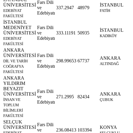
Fars Dili
ÜNİVERSİTESİ
İSTANBUL
ve
337.2947
48979
EDEBİYAT
FATİH
Edebiyatı
FAKÜLTESİ
İSTANBUL
MEDENİYET
Fars Dili
İSTANBUL
ÜNİVERSİTESİ
ve
333.11191
50935
KADIKÖY
Edebiyatı
EDEBİYAT
FAKÜLTESİ
ANKARA
ÜNİVERSİTESİ
Fars Dili
ANKARA
ve
298.99653
67737
DİL VE TARİH
ALTINDAĞ
Edebiyatı
COĞRAFYA
FAKÜLTESİ
ANKARA
YILDIRIM
BEYAZIT
Fars Dili
ÜNİVERSİTESİ
ANKARA
ve
271.2995
82434
İNSAN VE
ÇUBUK
Edebiyatı
TOPLUM
BİLİMLERİ
FAKÜLTESİ
SELÇUK
Fars Dili
ÜNİVERSİTESİ
KONYA
ve
236.08413
103394
EDEBİYAT
SELÇUKLU