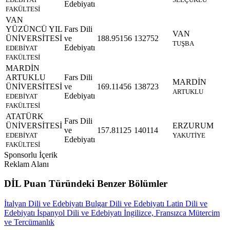
Edebiyatı
FAKÜLTESİ
VAN
YÜZÜNCÜ YIL
Fars Dili
VAN
ÜNİVERSİTESİ
ve
188.95156
132752
TUŞBA
Edebiyatı
EDEBİYAT
FAKÜLTESİ
MARDİN
ARTUKLU
Fars Dili
MARDİN
ÜNİVERSİTESİ
ve
169.11456
138723
ARTUKLU
Edebiyatı
EDEBİYAT
FAKÜLTESİ
ATATÜRK
Fars Dili
ÜNİVERSİTESİ
ERZURUM
ve
157.81125
140114
EDEBİYAT
YAKUTİYE
Edebiyatı
FAKÜLTESİ
Sponsorlu İçerik
Reklam Alanı
DİL Puan Türündeki Benzer Bölümler
İtalyan Dili ve Edebiyatı
Bulgar Dili ve Edebiyatı
Latin Dili ve
Edebiyatı
İspanyol Dili ve Edebiyatı
İngilizce, Fransızca Mütercim
ve Tercümanlık