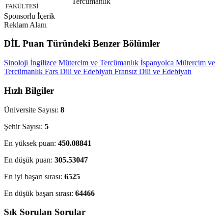
Tercümanlık
FAKÜLTESİ
Sponsorlu İçerik
Reklam Alanı
DİL Puan Türündeki Benzer Bölümler
Sinoloji
İngilizce Mütercim ve Tercümanlık
İspanyolca Mütercim ve
Tercümanlık
Fars Dili ve Edebiyatı
Fransız Dili ve Edebiyatı
Hızlı Bilgiler
Üniversite Sayısı:
8
Şehir Sayısı:
5
En yüksek puan:
450.08841
En düşük puan:
305.53047
En iyi başarı sırası:
6525
En düşük başarı sırası:
64466
Sık Sorulan Sorular