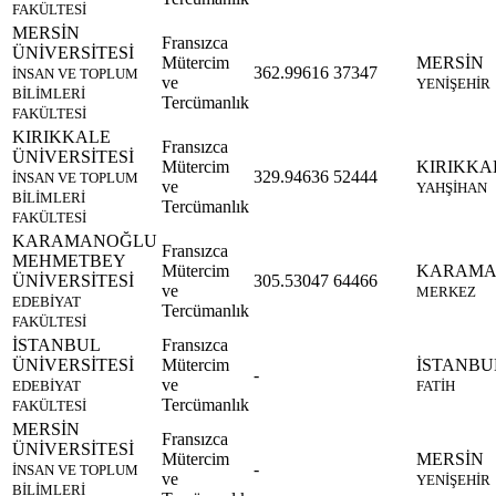
FAKÜLTESİ
MERSİN
Fransızca
ÜNİVERSİTESİ
Mütercim
MERSİN
362.99616
37347
İNSAN VE TOPLUM
ve
YENİŞEHİR
BİLİMLERİ
Tercümanlık
FAKÜLTESİ
KIRIKKALE
Fransızca
ÜNİVERSİTESİ
Mütercim
KIRIKKA
329.94636
52444
İNSAN VE TOPLUM
ve
YAHŞİHAN
BİLİMLERİ
Tercümanlık
FAKÜLTESİ
KARAMANOĞLU
Fransızca
MEHMETBEY
Mütercim
KARAM
ÜNİVERSİTESİ
305.53047
64466
ve
MERKEZ
EDEBİYAT
Tercümanlık
FAKÜLTESİ
İSTANBUL
Fransızca
ÜNİVERSİTESİ
Mütercim
İSTANBU
-
ve
EDEBİYAT
FATİH
Tercümanlık
FAKÜLTESİ
MERSİN
Fransızca
ÜNİVERSİTESİ
Mütercim
MERSİN
-
İNSAN VE TOPLUM
ve
YENİŞEHİR
BİLİMLERİ