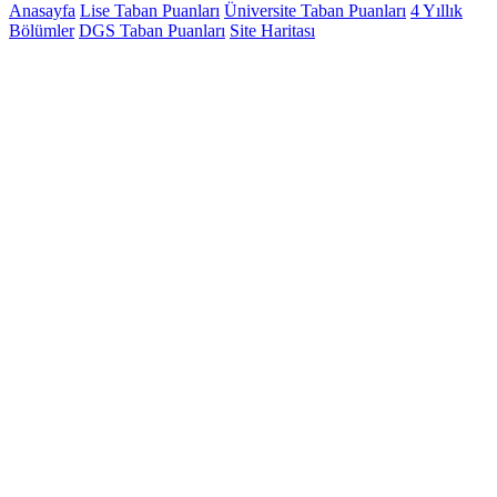
Anasayfa
Lise Taban Puanları
Üniversite Taban Puanları
4 Yıllık
Bölümler
DGS Taban Puanları
Site Haritası