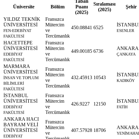
Taban
Sıralaması
Üniversite
Bölüm
Puanı
Şehir
(2025)
(2025)
YILDIZ TEKNİK
Fransızca
ÜNİVERSİTESİ
Mütercim
İSTANBU
450.08841
6525
ve
FEN-EDEBİYAT
ESENLER
Tercümanlık
FAKÜLTESİ
HACETTEPE
Fransızca
ÜNİVERSİTESİ
Mütercim
ANKARA
449.00185
6736
ve
EDEBİYAT
ÇANKAYA
Tercümanlık
FAKÜLTESİ
MARMARA
Fransızca
ÜNİVERSİTESİ
Mütercim
İSTANBU
432.45913
10543
İNSAN VE TOPLUM
ve
KADIKÖY
BİLİMLERİ
Tercümanlık
FAKÜLTESİ
İSTANBUL
Fransızca
ÜNİVERSİTESİ
Mütercim
İSTANBU
426.9227
12150
ve
EDEBİYAT
FATİH
Tercümanlık
FAKÜLTESİ
ANKARA HACI
Fransızca
BAYRAM VELİ
Mütercim
ANKARA
ÜNİVERSİTESİ
407.57928
18706
ve
YENİMAHA
EDEBİYAT
Tercümanlık