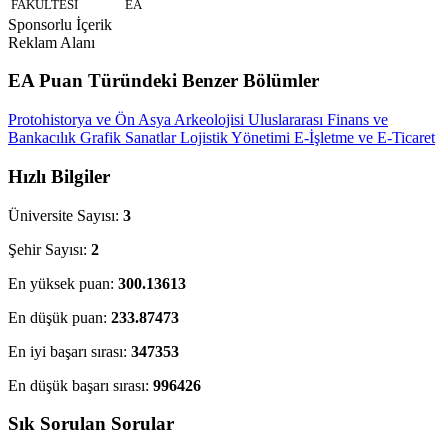
FAKÜLTESİ
EA
Sponsorlu İçerik
Reklam Alanı
EA Puan Türündeki Benzer Bölümler
Protohistorya ve Ön Asya Arkeolojisi
Uluslararası Finans ve
Bankacılık
Grafik Sanatlar
Lojistik Yönetimi
E-İşletme ve E-Ticaret
Hızlı Bilgiler
Üniversite Sayısı:
3
Şehir Sayısı:
2
En yüksek puan:
300.13613
En düşük puan:
233.87473
En iyi başarı sırası:
347353
En düşük başarı sırası:
996426
Sık Sorulan Sorular