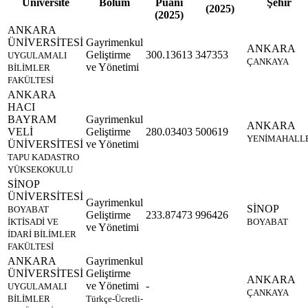
Üniversite
Bölüm
Puanı
Şehir
(2025)
(2025)
ANKARA
ÜNİVERSİTESİ
Gayrimenkul
ANKARA
Geliştirme
300.13613
347353
UYGULAMALI
ÇANKAYA
ve Yönetimi
BİLİMLER
FAKÜLTESİ
ANKARA
HACI
BAYRAM
Gayrimenkul
ANKARA
VELİ
Geliştirme
280.03403
500619
YENİMAHALL
ÜNİVERSİTESİ
ve Yönetimi
TAPU KADASTRO
YÜKSEKOKULU
SİNOP
ÜNİVERSİTESİ
Gayrimenkul
SİNOP
BOYABAT
Geliştirme
233.87473
996426
İKTİSADİ VE
BOYABAT
ve Yönetimi
İDARİ BİLİMLER
FAKÜLTESİ
ANKARA
Gayrimenkul
ÜNİVERSİTESİ
Geliştirme
ANKARA
ve Yönetimi
-
UYGULAMALI
ÇANKAYA
BİLİMLER
Türkçe-Ücretli-