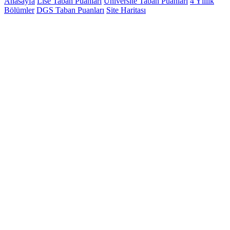
Anasayfa
Lise Taban Puanları
Üniversite Taban Puanları
4 Yıllık
Bölümler
DGS Taban Puanları
Site Haritası