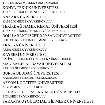
TİRE KUTSAN MESLEK YÜKSEKOKULU
KONYA TEKNİK ÜNİVERSİTESİ
TEKNİK BİLİMLER MESLEK YÜKSEKOKULU
ANKARA ÜNİVERSİTESİ
KALECİK MESLEK YÜKSEKOKULU
TEKİRDAĞ NAMIK KEMAL ÜNİVERSİTESİ
TEKNİK BİLİMLER MESLEK YÜKSEKOKULU
BOLU ABANT İZZET BAYSAL ÜNİVERSİTESİ
BOLU TEKNİK BİLİMLER MESLEK YÜKSEKOKULU
TRAKYA ÜNİVERSİTESİ
ARDA MESLEK YÜKSEKOKULU
KAYSERİ ÜNİVERSİTESİ
SAFİYE ÇIKRIKÇIOĞLU MESLEK YÜKSEKOKULU
MANİSA CELÂL BAYAR ÜNİVERSİTESİ
SARUHANLI MESLEK YÜKSEKOKULU
BURSA ULUDAĞ ÜNİVERSİTESİ
KARACABEY MESLEK YÜKSEKOKULU
AFYON KOCATEPE ÜNİVERSİTESİ
AFYON MESLEK YÜKSEKOKULU
ÇANAKKALE ONSEKİZ MART ÜNİVERSİTESİ
BİGA MESLEK YÜKSEKOKULU
SAKARYA UYGULAMALI BİLİMLER ÜNİVERSİTESİ