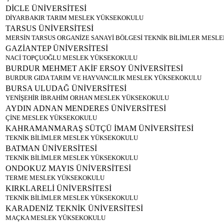
DİCLE ÜNİVERSİTESİ
DİYARBAKIR TARIM MESLEK YÜKSEKOKULU
TARSUS ÜNİVERSİTESİ
MERSİN TARSUS ORGANİZE SANAYİ BÖLGESİ TEKNİK BİLİMLER MESL
GAZİANTEP ÜNİVERSİTESİ
NACİ TOPÇUOĞLU MESLEK YÜKSEKOKULU
BURDUR MEHMET AKİF ERSOY ÜNİVERSİTESİ
BURDUR GIDA TARIM VE HAYVANCILIK MESLEK YÜKSEKOKULU
BURSA ULUDAĞ ÜNİVERSİTESİ
YENİŞEHİR İBRAHİM ORHAN MESLEK YÜKSEKOKULU
AYDIN ADNAN MENDERES ÜNİVERSİTESİ
ÇİNE MESLEK YÜKSEKOKULU
KAHRAMANMARAŞ SÜTÇÜ İMAM ÜNİVERSİTESİ
TEKNİK BİLİMLER MESLEK YÜKSEKOKULU
BATMAN ÜNİVERSİTESİ
TEKNİK BİLİMLER MESLEK YÜKSEKOKULU
ONDOKUZ MAYIS ÜNİVERSİTESİ
TERME MESLEK YÜKSEKOKULU
KIRKLARELİ ÜNİVERSİTESİ
TEKNİK BİLİMLER MESLEK YÜKSEKOKULU
KARADENİZ TEKNİK ÜNİVERSİTESİ
MAÇKA MESLEK YÜKSEKOKULU