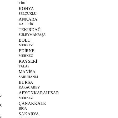
TİRE
KONYA
SELÇUKLU
ANKARA
KALECİK
TEKİRDAĞ
SÜLEYMANPAŞA
BOLU
MERKEZ
EDİRNE
MERKEZ
KAYSERİ
TALAS
MANİSA
SARUHANLI
BURSA
KARACABEY
AFYONKARAHİSAR
5
MERKEZ
ÇANAKKALE
6
BİGA
SAKARYA
8