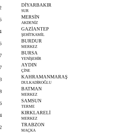
DİYARBAKIR
2
SUR
MERSİN
6
AKDENİZ
GAZİANTEP
4
ŞEHİTKAMİL
BURDUR
6
MERKEZ
BURSA
7
YENİŞEHİR
AYDIN
7
ÇİNE
KAHRAMANMARAŞ
3
DULKADİROĞLU
BATMAN
8
MERKEZ
SAMSUN
6
TERME
KIRKLARELİ
4
MERKEZ
TRABZON
2
MAÇKA