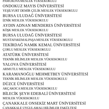
PAMUKOVA MESLEK YÜKSEKOKULU
ONDOKUZ MAYIS ÜNİVERSİTESİ
YEŞİLYURT DEMİR ÇELİK MESLEK YÜKSEKOKULU
BURSA ULUDAĞ ÜNİVERSİTESİ
İZNİK MESLEK YÜKSEKOKULU
AYDIN ADNAN MENDERES ÜNİVERSİTESİ
KÖŞK MESLEK YÜKSEKOKULU
BURSA ULUDAĞ ÜNİVERSİTESİ
MUSTAFAKEMALPAŞA MESLEK YÜKSEKOKULU
TEKİRDAĞ NAMIK KEMAL ÜNİVERSİTESİ
ÇORLU MESLEK YÜKSEKOKULU
ATATÜRK ÜNİVERSİTESİ
TEKNİK BİLİMLER MESLEK YÜKSEKOKULU
YALOVA ÜNİVERSİTESİ
ARMUTLU MESLEK YÜKSEKOKULU
KARAMANOĞLU MEHMETBEY ÜNİVERSİTESİ
TEKNİK BİLİMLER MESLEK YÜKSEKOKULU
DÜZCE ÜNİVERSİTESİ
AKÇAKOCA MESLEK YÜKSEKOKULU
BİLECİK ŞEYH EDEBALİ ÜNİVERSİTESİ
MESLEK YÜKSEKOKULU
ÇANAKKALE ONSEKİZ MART ÜNİVERSİTESİ
ÇANAKKALE UYGULAMALI BİLİMLER FAKÜLTESİ