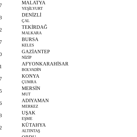
MALATYA
7
YEŞİLYURT
DENİZLİ
3
ÇAL
TEKİRDAĞ
2
MALKARA
BURSA
7
KELES
GAZİANTEP
0
NİZİP
AFYONKARAHİSAR
1
BOLVADİN
KONYA
7
ÇUMRA
MERSİN
5
MUT
ADIYAMAN
6
MERKEZ
UŞAK
3
EŞME
KÜTAHYA
2
ALTINTAŞ