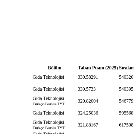
Bölüm
Taban Puanı (2025)
Sıralam
Gıda Teknolojisi
330.58291
540320
Gıda Teknolojisi
330.5733
540395
Gıda Teknolojisi
329.82004
546779
Türkçe-Burslu-TYT
Gıda Teknolojisi
324.25036
595568
Gıda Teknolojisi
321.88167
617508
Türkçe-Burslu-TYT