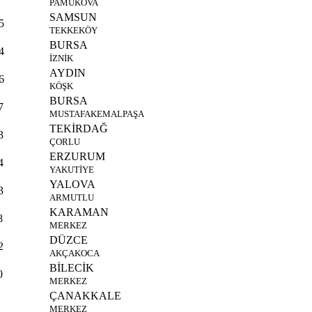
PAMUKOVA
SAMSUN
5
TEKKEKÖY
BURSA
4
İZNİK
AYDIN
6
KÖŞK
BURSA
7
MUSTAFAKEMALPAŞA
TEKİRDAĞ
3
ÇORLU
ERZURUM
4
YAKUTİYE
YALOVA
3
ARMUTLU
KARAMAN
8
MERKEZ
DÜZCE
2
AKÇAKOCA
BİLECİK
0
MERKEZ
ÇANAKKALE
MERKEZ