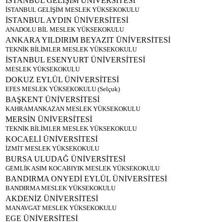
İSTANBUL GELİŞİM ÜNİVERSİTESİ
İSTANBUL GELİŞİM MESLEK YÜKSEKOKULU
İSTANBUL AYDIN ÜNİVERSİTESİ
ANADOLU BİL MESLEK YÜKSEKOKULU
ANKARA YILDIRIM BEYAZIT ÜNİVERSİTESİ
TEKNİK BİLİMLER MESLEK YÜKSEKOKULU
İSTANBUL ESENYURT ÜNİVERSİTESİ
MESLEK YÜKSEKOKULU
DOKUZ EYLÜL ÜNİVERSİTESİ
EFES MESLEK YÜKSEKOKULU (Selçuk)
BAŞKENT ÜNİVERSİTESİ
KAHRAMANKAZAN MESLEK YÜKSEKOKULU
MERSİN ÜNİVERSİTESİ
TEKNİK BİLİMLER MESLEK YÜKSEKOKULU
KOCAELİ ÜNİVERSİTESİ
İZMİT MESLEK YÜKSEKOKULU
BURSA ULUDAĞ ÜNİVERSİTESİ
GEMLİK ASIM KOCABIYIK MESLEK YÜKSEKOKULU
BANDIRMA ONYEDİ EYLÜL ÜNİVERSİTESİ
BANDIRMA MESLEK YÜKSEKOKULU
AKDENİZ ÜNİVERSİTESİ
MANAVGAT MESLEK YÜKSEKOKULU
EGE ÜNİVERSİTESİ