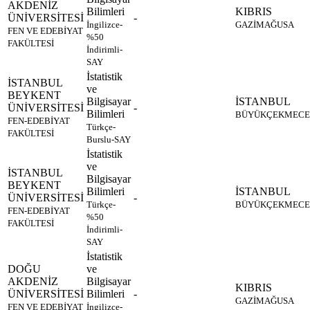
AKDENİZ
Bilimleri
KIBRIS
ÜNİVERSİTESİ
-
İngilizce-
GAZİMAĞUSA
FEN VE EDEBİYAT
%50
FAKÜLTESİ
İndirimli-
SAY
İstatistik
İSTANBUL
ve
BEYKENT
Bilgisayar
İSTANBUL
ÜNİVERSİTESİ
-
Bilimleri
BÜYÜKÇEKMECE
FEN-EDEBİYAT
Türkçe-
FAKÜLTESİ
Burslu-SAY
İstatistik
ve
İSTANBUL
Bilgisayar
BEYKENT
Bilimleri
İSTANBUL
ÜNİVERSİTESİ
-
Türkçe-
BÜYÜKÇEKMECE
FEN-EDEBİYAT
%50
FAKÜLTESİ
İndirimli-
SAY
İstatistik
DOĞU
ve
AKDENİZ
Bilgisayar
KIBRIS
ÜNİVERSİTESİ
Bilimleri
-
GAZİMAĞUSA
FEN VE EDEBİYAT
İngilizce-