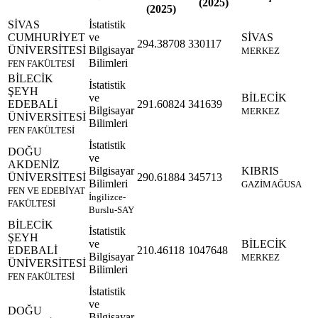
(2025)
(2025)
SİVAS
İstatistik
CUMHURİYET
ve
SİVAS
294.38708
330117
ÜNİVERSİTESİ
Bilgisayar
MERKEZ
Bilimleri
FEN FAKÜLTESİ
BİLECİK
İstatistik
ŞEYH
ve
BİLECİK
EDEBALİ
291.60824
341639
Bilgisayar
MERKEZ
ÜNİVERSİTESİ
Bilimleri
FEN FAKÜLTESİ
İstatistik
DOĞU
ve
AKDENİZ
Bilgisayar
KIBRIS
ÜNİVERSİTESİ
290.61884
345713
Bilimleri
GAZİMAĞUSA
FEN VE EDEBİYAT
İngilizce-
FAKÜLTESİ
Burslu-SAY
BİLECİK
İstatistik
ŞEYH
ve
BİLECİK
EDEBALİ
210.46118
1047648
Bilgisayar
MERKEZ
ÜNİVERSİTESİ
Bilimleri
FEN FAKÜLTESİ
İstatistik
ve
DOĞU
Bilgisayar