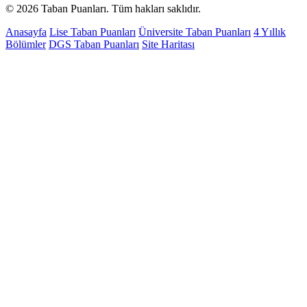
© 2026 Taban Puanları. Tüm hakları saklıdır.
Anasayfa
Lise Taban Puanları
Üniversite Taban Puanları
4 Yıllık
Bölümler
DGS Taban Puanları
Site Haritası