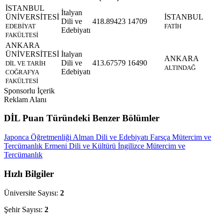
İSTANBUL
İtalyan
ÜNİVERSİTESİ
İSTANBUL
Dili ve
418.89423
14709
EDEBİYAT
FATİH
Edebiyatı
FAKÜLTESİ
ANKARA
ÜNİVERSİTESİ
İtalyan
ANKARA
Dili ve
413.67579
16490
DİL VE TARİH
ALTINDAĞ
Edebiyatı
COĞRAFYA
FAKÜLTESİ
Sponsorlu İçerik
Reklam Alanı
DİL Puan Türündeki Benzer Bölümler
Japonca Öğretmenliği
Alman Dili ve Edebiyatı
Farsça Mütercim ve
Tercümanlık
Ermeni Dili ve Kültürü
İngilizce Mütercim ve
Tercümanlık
Hızlı Bilgiler
Üniversite Sayısı:
2
Şehir Sayısı:
2