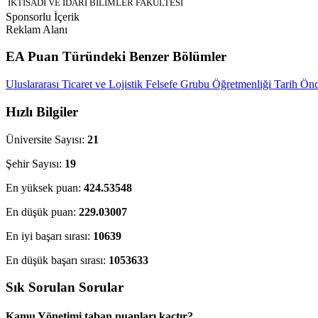
İKTİSADİ VE İDARİ BİLİMLER FAKÜLTESİ
Sponsorlu İçerik
Reklam Alanı
EA Puan Türündeki Benzer Bölümler
Uluslararası Ticaret ve Lojistik
Felsefe Grubu Öğretmenliği
Tarih Önc
Hızlı Bilgiler
Üniversite Sayısı:
21
Şehir Sayısı:
19
En yüksek puan:
424.53548
En düşük puan:
229.03007
En iyi başarı sırası:
10639
En düşük başarı sırası:
1053633
Sık Sorulan Sorular
Kamu Yönetimi taban puanları kaçtır?