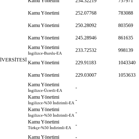
Kamu Yönetimi
254.32219
757971
Kamu Yönetimi
252.07768
783088
Kamu Yönetimi
250.28092
803569
Kamu Yönetimi
245.28946
861635
Kamu Yönetimi
233.72532
998139
İngilizce-Burslu-EA
VERSİTESİ
Kamu Yönetimi
229.91183
1043340
Kamu Yönetimi
229.03007
1053633
Kamu Yönetimi
-
İngilizce-Ücretli-EA
Kamu Yönetimi
-
İngilizce-%50 İndirimli-EA
Kamu Yönetimi
-
İngilizce-%50 İndirimli-EA
Kamu Yönetimi
-
Türkçe-%50 İndirimli-EA
Kamu Yönetimi
-