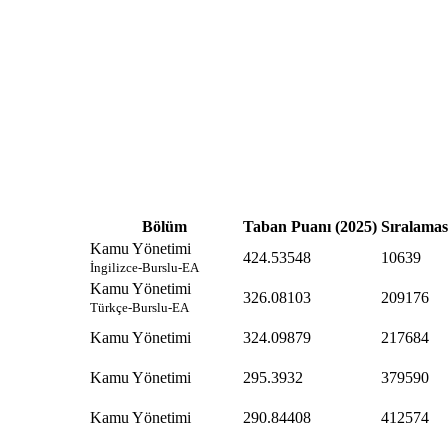
Bölüm
Taban Puanı (2025)
Sıralamas
Kamu Yönetimi
424.53548
10639
İngilizce-Burslu-EA
Kamu Yönetimi
326.08103
209176
Türkçe-Burslu-EA
Kamu Yönetimi
324.09879
217684
Kamu Yönetimi
295.3932
379590
Kamu Yönetimi
290.84408
412574