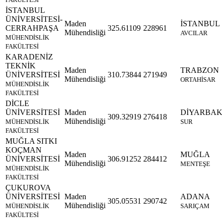
İSTANBUL
ÜNİVERSİTESİ-
Maden
İSTANBUL
CERRAHPAŞA
325.61109
228961
Mühendisliği
AVCILAR
MÜHENDİSLİK
FAKÜLTESİ
KARADENİZ
TEKNİK
Maden
TRABZON
ÜNİVERSİTESİ
310.73844
271949
Mühendisliği
ORTAHİSAR
MÜHENDİSLİK
FAKÜLTESİ
DİCLE
ÜNİVERSİTESİ
Maden
DİYARBAK
309.32919
276418
Mühendisliği
MÜHENDİSLİK
SUR
FAKÜLTESİ
MUĞLA SITKI
KOÇMAN
Maden
MUĞLA
ÜNİVERSİTESİ
306.91252
284412
Mühendisliği
MENTEŞE
MÜHENDİSLİK
FAKÜLTESİ
ÇUKUROVA
ÜNİVERSİTESİ
Maden
ADANA
305.05531
290742
Mühendisliği
MÜHENDİSLİK
SARIÇAM
FAKÜLTESİ