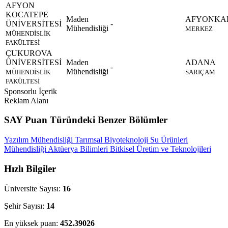
AFYON
KOCATEPE
Maden
AFYONKA
ÜNİVERSİTESİ
-
Mühendisliği
MERKEZ
MÜHENDİSLİK
FAKÜLTESİ
ÇUKUROVA
ÜNİVERSİTESİ
Maden
ADANA
-
Mühendisliği
MÜHENDİSLİK
SARIÇAM
FAKÜLTESİ
Sponsorlu İçerik
Reklam Alanı
SAY Puan Türündeki Benzer Bölümler
Yazılım Mühendisliği
Tarımsal Biyoteknoloji
Su Ürünleri
Mühendisliği
Aktüerya Bilimleri
Bitkisel Üretim ve Teknolojileri
Hızlı Bilgiler
Üniversite Sayısı:
16
Şehir Sayısı:
14
En yüksek puan:
452.39026