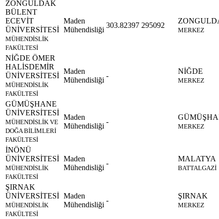
ZONGULDAK
BÜLENT
ECEVİT
Maden
ZONGULD
303.82397
295092
ÜNİVERSİTESİ
Mühendisliği
MERKEZ
MÜHENDİSLİK
FAKÜLTESİ
NİĞDE ÖMER
HALİSDEMİR
Maden
NİĞDE
ÜNİVERSİTESİ
-
Mühendisliği
MERKEZ
MÜHENDİSLİK
FAKÜLTESİ
GÜMÜŞHANE
ÜNİVERSİTESİ
Maden
GÜMÜŞHA
-
MÜHENDİSLİK VE
Mühendisliği
MERKEZ
DOĞA BİLİMLERİ
FAKÜLTESİ
İNÖNÜ
ÜNİVERSİTESİ
Maden
MALATYA
-
Mühendisliği
MÜHENDİSLİK
BATTALGAZİ
FAKÜLTESİ
ŞIRNAK
ÜNİVERSİTESİ
Maden
ŞIRNAK
-
Mühendisliği
MÜHENDİSLİK
MERKEZ
FAKÜLTESİ