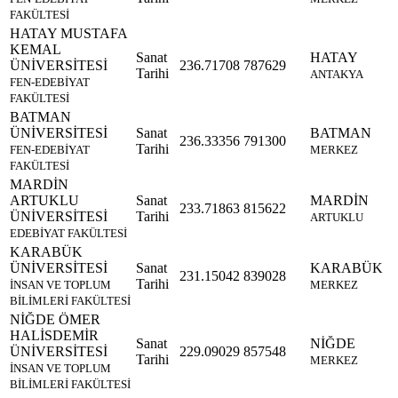
FAKÜLTESİ
HATAY MUSTAFA
KEMAL
Sanat
HATAY
ÜNİVERSİTESİ
236.71708
787629
Tarihi
ANTAKYA
FEN-EDEBİYAT
FAKÜLTESİ
BATMAN
ÜNİVERSİTESİ
Sanat
BATMAN
236.33356
791300
Tarihi
FEN-EDEBİYAT
MERKEZ
FAKÜLTESİ
MARDİN
ARTUKLU
Sanat
MARDİN
233.71863
815622
ÜNİVERSİTESİ
Tarihi
ARTUKLU
EDEBİYAT FAKÜLTESİ
KARABÜK
ÜNİVERSİTESİ
Sanat
KARABÜK
231.15042
839028
Tarihi
İNSAN VE TOPLUM
MERKEZ
BİLİMLERİ FAKÜLTESİ
NİĞDE ÖMER
HALİSDEMİR
Sanat
NİĞDE
ÜNİVERSİTESİ
229.09029
857548
Tarihi
MERKEZ
İNSAN VE TOPLUM
BİLİMLERİ FAKÜLTESİ