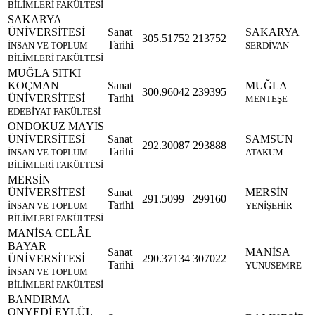
BİLİMLERİ FAKÜLTESİ
SAKARYA
ÜNİVERSİTESİ
Sanat
SAKARYA
305.51752
213752
Tarihi
İNSAN VE TOPLUM
SERDİVAN
BİLİMLERİ FAKÜLTESİ
MUĞLA SITKI
KOÇMAN
Sanat
MUĞLA
300.96042
239395
ÜNİVERSİTESİ
Tarihi
MENTEŞE
EDEBİYAT FAKÜLTESİ
ONDOKUZ MAYIS
ÜNİVERSİTESİ
Sanat
SAMSUN
292.30087
293888
Tarihi
İNSAN VE TOPLUM
ATAKUM
BİLİMLERİ FAKÜLTESİ
MERSİN
ÜNİVERSİTESİ
Sanat
MERSİN
291.5099
299160
Tarihi
İNSAN VE TOPLUM
YENİŞEHİR
BİLİMLERİ FAKÜLTESİ
MANİSA CELÂL
BAYAR
Sanat
MANİSA
ÜNİVERSİTESİ
290.37134
307022
Tarihi
YUNUSEMRE
İNSAN VE TOPLUM
BİLİMLERİ FAKÜLTESİ
BANDIRMA
ONYEDİ EYLÜL