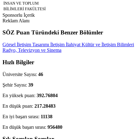
İNSAN VE TOPLUM
BİLİMLERİ FAKÜLTESİ
Sponsorlu İçerik
Reklam Alanı
SÖZ Puan Türündeki Benzer Bölümler
Görsel İletişim Tasarımı
İletişim
İlahiyat
Kültür ve İletişim Bilimleri
Radyo, Televizyon ve Sinema
Hızlı Bilgiler
Üniversite Sayısı:
46
Şehir Sayısı:
39
En yüksek puan:
392.76804
En düşük puan:
217.28483
En iyi başarı sırası:
11138
En düşük başarı sırası:
956480
Sık Sorulan Sorular