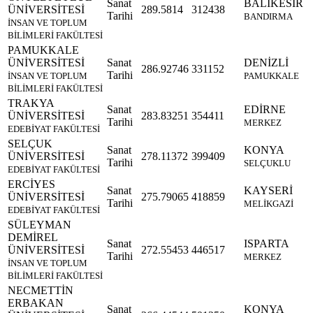
Sanat
BALIKESİR
ÜNİVERSİTESİ
289.5814
312438
Tarihi
BANDIRMA
İNSAN VE TOPLUM
BİLİMLERİ FAKÜLTESİ
PAMUKKALE
ÜNİVERSİTESİ
Sanat
DENİZLİ
286.92746
331152
Tarihi
İNSAN VE TOPLUM
PAMUKKALE
BİLİMLERİ FAKÜLTESİ
TRAKYA
Sanat
EDİRNE
ÜNİVERSİTESİ
283.83251
354411
Tarihi
MERKEZ
EDEBİYAT FAKÜLTESİ
SELÇUK
Sanat
KONYA
ÜNİVERSİTESİ
278.11372
399409
Tarihi
SELÇUKLU
EDEBİYAT FAKÜLTESİ
ERCİYES
Sanat
KAYSERİ
ÜNİVERSİTESİ
275.79065
418859
Tarihi
MELİKGAZİ
EDEBİYAT FAKÜLTESİ
SÜLEYMAN
DEMİREL
Sanat
ISPARTA
ÜNİVERSİTESİ
272.55453
446517
Tarihi
MERKEZ
İNSAN VE TOPLUM
BİLİMLERİ FAKÜLTESİ
NECMETTİN
ERBAKAN
Sanat
KONYA