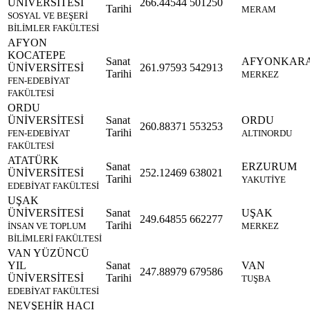
ÜNİVERSİTESİ
266.44544
501250
Tarihi
MERAM
SOSYAL VE BEŞERİ
BİLİMLER FAKÜLTESİ
AFYON
KOCATEPE
Sanat
AFYONKARA
ÜNİVERSİTESİ
261.97593
542913
Tarihi
MERKEZ
FEN-EDEBİYAT
FAKÜLTESİ
ORDU
ÜNİVERSİTESİ
Sanat
ORDU
260.88371
553253
Tarihi
FEN-EDEBİYAT
ALTINORDU
FAKÜLTESİ
ATATÜRK
Sanat
ERZURUM
ÜNİVERSİTESİ
252.12469
638021
Tarihi
YAKUTİYE
EDEBİYAT FAKÜLTESİ
UŞAK
ÜNİVERSİTESİ
Sanat
UŞAK
249.64855
662277
Tarihi
İNSAN VE TOPLUM
MERKEZ
BİLİMLERİ FAKÜLTESİ
VAN YÜZÜNCÜ
YIL
Sanat
VAN
247.88979
679586
ÜNİVERSİTESİ
Tarihi
TUŞBA
EDEBİYAT FAKÜLTESİ
NEVŞEHİR HACI