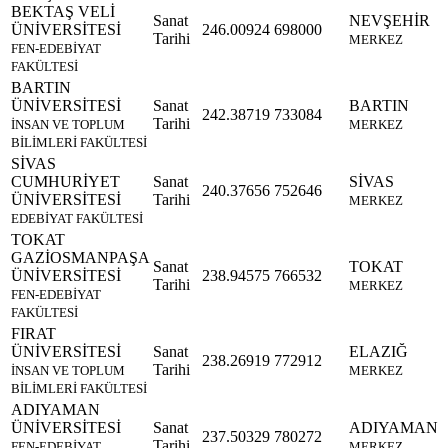
BEKTAŞ VELİ
Sanat
NEVŞEHİR
ÜNİVERSİTESİ
246.00924
698000
Tarihi
MERKEZ
FEN-EDEBİYAT
FAKÜLTESİ
BARTIN
ÜNİVERSİTESİ
Sanat
BARTIN
242.38719
733084
Tarihi
İNSAN VE TOPLUM
MERKEZ
BİLİMLERİ FAKÜLTESİ
SİVAS
CUMHURİYET
Sanat
SİVAS
240.37656
752646
ÜNİVERSİTESİ
Tarihi
MERKEZ
EDEBİYAT FAKÜLTESİ
TOKAT
GAZİOSMANPAŞA
Sanat
TOKAT
ÜNİVERSİTESİ
238.94575
766532
Tarihi
MERKEZ
FEN-EDEBİYAT
FAKÜLTESİ
FIRAT
ÜNİVERSİTESİ
Sanat
ELAZIĞ
238.26919
772912
Tarihi
İNSAN VE TOPLUM
MERKEZ
BİLİMLERİ FAKÜLTESİ
ADIYAMAN
ÜNİVERSİTESİ
Sanat
ADIYAMAN
237.50329
780272
Tarihi
FEN-EDEBİYAT
MERKEZ