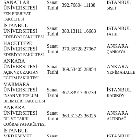
SANATLAR
Sanat
İSTANBUL
392.76804
11138
ÜNİVERSİTESİ
Tarihi
ŞİŞLİ
FEN-EDEBİYAT
FAKÜLTESİ
İSTANBUL
Sanat
İSTANBUL
ÜNİVERSİTESİ
383.13111
16683
Tarihi
FATİH
EDEBİYAT FAKÜLTESİ
HACETTEPE
Sanat
ANKARA
ÜNİVERSİTESİ
370.35728
27967
Tarihi
ÇANKAYA
EDEBİYAT FAKÜLTESİ
ANKARA
ÜNİVERSİTESİ
Sanat
ANKARA
369.53405
28854
Tarihi
AÇIK VE UZAKTAN
YENİMAHALLE
EĞİTİM FAKÜLTESİ
MARMARA
ÜNİVERSİTESİ
Sanat
İSTANBUL
367.83917
30739
Tarihi
İNSAN VE TOPLUM
KADIKÖY
BİLİMLERİ FAKÜLTESİ
ANKARA
ÜNİVERSİTESİ
Sanat
ANKARA
363.31323
36325
Tarihi
DİL VE TARİH
ALTINDAĞ
COĞRAFYA FAKÜLTESİ
İSTANBUL
MEDENİYET
Sanat
İSTANBUL