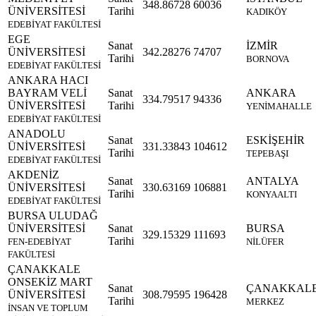
348.86728
60036
ÜNİVERSİTESİ
Tarihi
KADIKÖY
EDEBİYAT FAKÜLTESİ
EGE
Sanat
İZMİR
ÜNİVERSİTESİ
342.28276
74707
Tarihi
BORNOVA
EDEBİYAT FAKÜLTESİ
ANKARA HACI
BAYRAM VELİ
Sanat
ANKARA
334.79517
94336
ÜNİVERSİTESİ
Tarihi
YENİMAHALLE
EDEBİYAT FAKÜLTESİ
ANADOLU
Sanat
ESKİŞEHİR
ÜNİVERSİTESİ
331.33843
104612
Tarihi
TEPEBAŞI
EDEBİYAT FAKÜLTESİ
AKDENİZ
Sanat
ANTALYA
ÜNİVERSİTESİ
330.63169
106881
Tarihi
KONYAALTI
EDEBİYAT FAKÜLTESİ
BURSA ULUDAĞ
ÜNİVERSİTESİ
Sanat
BURSA
329.15329
111693
Tarihi
FEN-EDEBİYAT
NİLÜFER
FAKÜLTESİ
ÇANAKKALE
ONSEKİZ MART
Sanat
ÇANAKKAL
ÜNİVERSİTESİ
308.79595
196428
Tarihi
MERKEZ
İNSAN VE TOPLUM