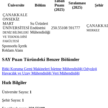
Taban
Sıralaması
Üniversite
Bölüm
Puanı
Şehir
(2025)
(2025)
ÇANAKKALE
ONSEKİZ
MART
Su Ürünleri
ÇANAKKA
ÜNİVERSİTESİ
Endüstrisi
250.55108
591777
MERKEZ
Mühendisliği
DENİZ BİLİMLERİ
VE TEKNOLOJİSİ
FAKÜLTESİ
Sponsorlu İçerik
Reklam Alanı
SAY Puan Türündeki Benzer Bölümler
Bitki Koruma
Gemi Makineleri İşletme Mühendisliği
Odyoloji
Havacılık ve Uzay Mühendisliği
Veri Mühendisliği
Hızlı Bilgiler
Üniversite Sayısı:
1
Şehir Sayısı:
1