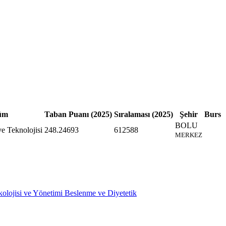
üm
Taban Puanı (2025)
Sıralaması (2025)
Şehir
Burs
BOLU
e Teknolojisi
248.24693
612588
MERKEZ
olojisi ve Yönetimi
Beslenme ve Diyetetik