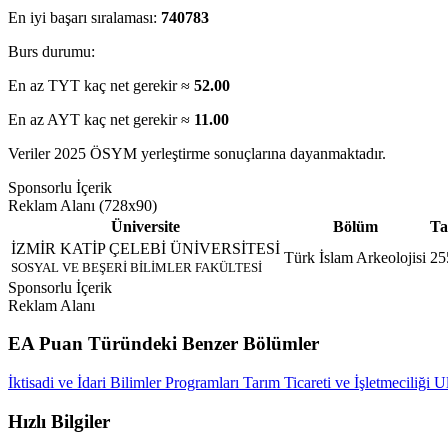
En iyi başarı sıralaması:
740783
Burs durumu:
En az TYT kaç net gerekir ≈
52.00
En az AYT kaç net gerekir ≈
11.00
Veriler 2025 ÖSYM yerleştirme sonuçlarına dayanmaktadır.
Sponsorlu İçerik
Reklam Alanı (728x90)
Üniversite
Bölüm
Ta
İZMİR KATİP ÇELEBİ ÜNİVERSİTESİ
Türk İslam Arkeolojisi
25
SOSYAL VE BEŞERİ BİLİMLER FAKÜLTESİ
Sponsorlu İçerik
Reklam Alanı
EA Puan Türündeki Benzer Bölümler
İktisadi ve İdari Bilimler Programları
Tarım Ticareti ve İşletmeciliği
Ul
Hızlı Bilgiler