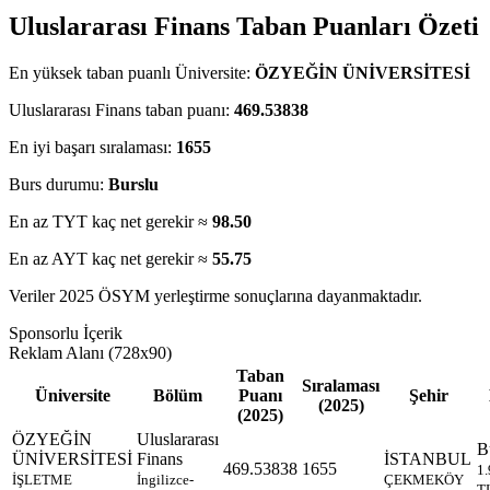
Uluslararası Finans Taban Puanları Özeti
En yüksek taban puanlı Üniversite:
ÖZYEĞİN ÜNİVERSİTESİ
Uluslararası Finans taban puanı:
469.53838
En iyi başarı sıralaması:
1655
Burs durumu:
Burslu
En az TYT kaç net gerekir ≈
98.50
En az AYT kaç net gerekir ≈
55.75
Veriler 2025 ÖSYM yerleştirme sonuçlarına dayanmaktadır.
Sponsorlu İçerik
Reklam Alanı (728x90)
Taban
Sıralaması
Üniversite
Bölüm
Puanı
Şehir
(2025)
(2025)
ÖZYEĞİN
Uluslararası
B
ÜNİVERSİTESİ
Finans
İSTANBUL
469.53838
1655
1
İŞLETME
İngilizce-
ÇEKMEKÖY
T