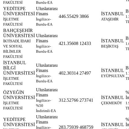
FAKÜLTESİ
Burslu-EA
YEDİTEPE
Uluslararası
B
ÜNİVERSİTESİ
Finans
İSTANBUL
446.55429
3866
1
İŞLETME
İngilizce-
ATAŞEHİR
T
FAKÜLTESİ
Burslu-EA
BAHÇEŞEHİR
ÜNİVERSİTESİ
Uluslararası
B
Finans
İSTANBUL
İKTİSADİ, İDARİ
421.35608
12433
1
VE SOSYAL
İngilizce-
BEŞİKTAŞ
T
BİLİMLER
Burslu-EA
FAKÜLTESİ
İSTANBUL
Uluslararası
BİLGİ
B
Finans
İSTANBUL
ÜNİVERSİTESİ
402.30314
27497
1
İngilizce-
EYÜPSULTAN
İŞLETME
T
Burslu-EA
FAKÜLTESİ
Uluslararası
ÖZYEĞİN
%
Finans
ÜNİVERSİTESİ
İSTANBUL
İn
312.52766
273741
İngilizce-
İŞLETME
ÇEKMEKÖY
1
%50
FAKÜLTESİ
T
İndirimli-EA
Uluslararası
YEDİTEPE
%
Finans
ÜNİVERSİTESİ
İSTANBUL
İn
283.75939
468759
İngilizce-