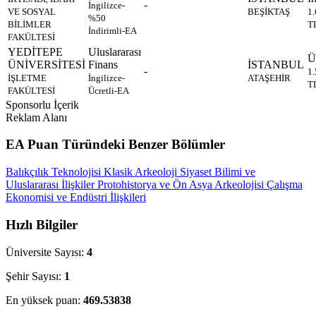
-
İngilizce-
VE SOSYAL
BEŞİKTAŞ
1
%50
BİLİMLER
T
İndirimli-EA
FAKÜLTESİ
YEDİTEPE
Uluslararası
Ü
ÜNİVERSİTESİ
Finans
İSTANBUL
-
1
İŞLETME
İngilizce-
ATAŞEHİR
T
FAKÜLTESİ
Ücretli-EA
Sponsorlu İçerik
Reklam Alanı
EA Puan Türündeki Benzer Bölümler
Balıkçılık Teknolojisi
Klasik Arkeoloji
Siyaset Bilimi ve
Uluslararası İlişkiler
Protohistorya ve Ön Asya Arkeolojisi
Çalışma
Ekonomisi ve Endüstri İlişkileri
Hızlı Bilgiler
Üniversite Sayısı:
4
Şehir Sayısı:
1
En yüksek puan:
469.53838