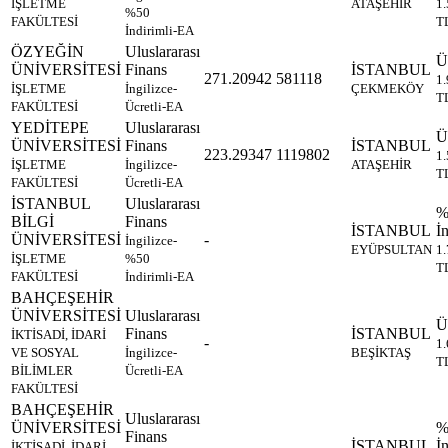
İŞLETME
ATAŞEHİR
1
%50
FAKÜLTESİ
T
İndirimli-EA
ÖZYEĞİN
Uluslararası
Ü
ÜNİVERSİTESİ
Finans
İSTANBUL
271.20942
581118
1
İŞLETME
İngilizce-
ÇEKMEKÖY
T
FAKÜLTESİ
Ücretli-EA
YEDİTEPE
Uluslararası
Ü
ÜNİVERSİTESİ
Finans
İSTANBUL
223.29347
1119802
1
İŞLETME
İngilizce-
ATAŞEHİR
T
FAKÜLTESİ
Ücretli-EA
İSTANBUL
Uluslararası
%
BİLGİ
Finans
İSTANBUL
İn
ÜNİVERSİTESİ
-
İngilizce-
EYÜPSULTAN
1
İŞLETME
%50
T
FAKÜLTESİ
İndirimli-EA
BAHÇEŞEHİR
ÜNİVERSİTESİ
Uluslararası
Ü
Finans
İSTANBUL
İKTİSADİ, İDARİ
-
1
VE SOSYAL
İngilizce-
BEŞİKTAŞ
T
BİLİMLER
Ücretli-EA
FAKÜLTESİ
BAHÇEŞEHİR
Uluslararası
ÜNİVERSİTESİ
%
Finans
İSTANBUL
İn
İKTİSADİ, İDARİ