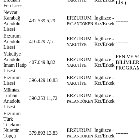
YAKUTİYE
LİS.)
Fen Lisesi
Nevzat
Karabağ
ERZURUM
İngilizce -
432.539
5,29
--------
Anadolu
Kız/Erkek
PALANDÖKEN
Lisesi
Erzurum
ERZURUM
İngilizce -
Anadolu
416.029
7,5
--------
Kız/Erkek
YAKUTİYE
Lisesi
Yakutiye
FEN VE 
Anadolu
ERZURUM
İngilizce -
407.649
8,82
BİLİMLE
İmam Hatip
Kız/Erkek
YAKUTİYE
PROGRA
Lisesi
Erzurum
ERZURUM
İngilizce -
396.429
10,83
--------
Lisesi
Kız/Erkek
YAKUTİYE
Mümtaz
Turhan
ERZURUM
İngilizce -
390.253
11,72
--------
Anadolu
Kız/Erkek
PALANDÖKEN
Lisesi
Erzurum
Türk
Telekom
Nurettin
ERZURUM
İngilizce -
379.893
13,83
--------
Topçu
Kız/Erkek
PALANDÖKEN