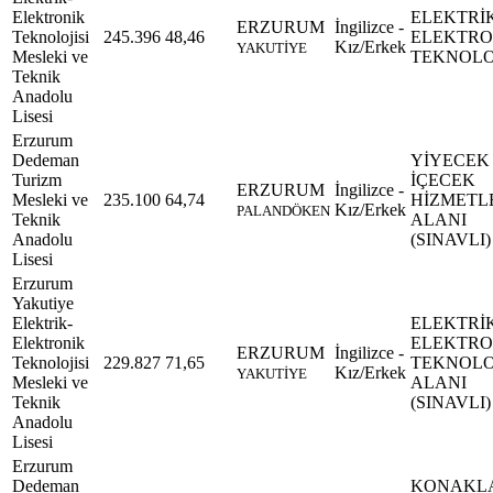
Elektronik
ELEKTRİ
ERZURUM
İngilizce -
Teknolojisi
245.396
48,46
ELEKTRO
Kız/Erkek
YAKUTİYE
Mesleki ve
TEKNOLOJ
Teknik
Anadolu
Lisesi
Erzurum
Dedeman
YİYECEK
Turizm
İÇECEK
ERZURUM
İngilizce -
Mesleki ve
235.100
64,74
HİZMETL
Kız/Erkek
PALANDÖKEN
Teknik
ALANI
Anadolu
(SINAVLI)
Lisesi
Erzurum
Yakutiye
Elektrik-
ELEKTRİ
Elektronik
ELEKTRO
ERZURUM
İngilizce -
Teknolojisi
229.827
71,65
TEKNOLOJ
Kız/Erkek
YAKUTİYE
Mesleki ve
ALANI
Teknik
(SINAVLI)
Anadolu
Lisesi
Erzurum
Dedeman
KONAKL