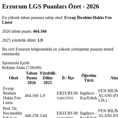
Erzurum LGS Puanları Özet - 2026
En yüksek taban puanına sahip okul:
Evyap İbrahim Hakkı Fen
Lisesi
2026 taban puanı:
464.166
2025 yüzdelik dilim:
1,9
Bu veri Erzurum bölgesindeki en yüksek yerleştirme puanını temsil
etmektedir.
Sponsorlu İçerik
Reklam Alanı (728x90)
Taban
Yüzdelik
Öğretim
Okul
Puanı
Dilim
İl / İlçe
Ala
Türü
2026
2025
Evyap
FEN BİLİ
İbrahim
ERZURUM
İngilizce -
464.166
1,9
ALANI (F
Hakkı Fen
Kız/Erkek
YAKUTİYE
LİS.)
Lisesi
Prof. Dr.
FEN BİLİ
Necmeddin
ERZURUM
İngilizce -
446.258
3,64
ALANI (F
Erbakan
Kız/Erkek