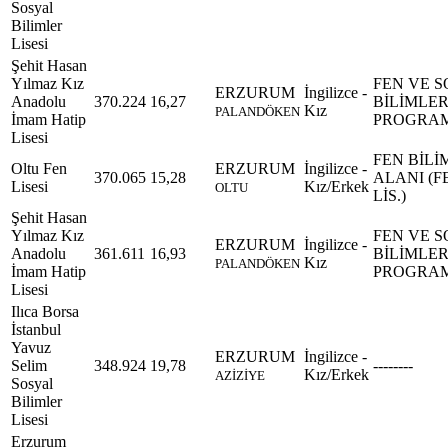
Sosyal
Bilimler
Lisesi
Şehit Hasan
Yılmaz Kız
FEN VE 
ERZURUM
İngilizce -
Anadolu
370.224
16,27
BİLİMLE
Kız
PALANDÖKEN
İmam Hatip
PROGRA
Lisesi
FEN BİLİ
Oltu Fen
ERZURUM
İngilizce -
370.065
15,28
ALANI (F
Lisesi
Kız/Erkek
OLTU
LİS.)
Şehit Hasan
Yılmaz Kız
FEN VE 
ERZURUM
İngilizce -
Anadolu
361.611
16,93
BİLİMLE
Kız
PALANDÖKEN
İmam Hatip
PROGRA
Lisesi
Ilıca Borsa
İstanbul
Yavuz
ERZURUM
İngilizce -
Selim
348.924
19,78
--------
Kız/Erkek
AZİZİYE
Sosyal
Bilimler
Lisesi
Erzurum