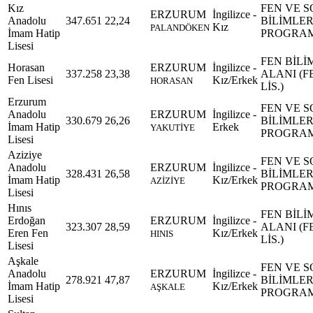
Kız
FEN VE 
ERZURUM
İngilizce -
Anadolu
347.651
22,24
BİLİMLE
Kız
PALANDÖKEN
İmam Hatip
PROGRA
Lisesi
FEN BİLİ
Horasan
ERZURUM
İngilizce -
337.258
23,38
ALANI (F
Fen Lisesi
Kız/Erkek
HORASAN
LİS.)
Erzurum
FEN VE 
Anadolu
ERZURUM
İngilizce -
330.679
26,26
BİLİMLE
İmam Hatip
Erkek
YAKUTİYE
PROGRA
Lisesi
Aziziye
FEN VE 
Anadolu
ERZURUM
İngilizce -
328.431
26,58
BİLİMLE
İmam Hatip
Kız/Erkek
AZİZİYE
PROGRA
Lisesi
Hınıs
FEN BİLİ
Erdoğan
ERZURUM
İngilizce -
323.307
28,59
ALANI (F
Eren Fen
Kız/Erkek
HINIS
LİS.)
Lisesi
Aşkale
FEN VE 
Anadolu
ERZURUM
İngilizce -
278.921
47,87
BİLİMLE
İmam Hatip
Kız/Erkek
AŞKALE
PROGRA
Lisesi