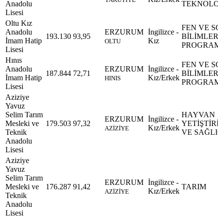
Anadolu
TEKNOLO
Lisesi
Oltu Kız
FEN VE 
Anadolu
ERZURUM
İngilizce -
193.130
93,95
BİLİMLE
İmam Hatip
Kız
OLTU
PROGRA
Lisesi
Hınıs
FEN VE 
Anadolu
ERZURUM
İngilizce -
187.844
72,71
BİLİMLE
İmam Hatip
Kız/Erkek
HINIS
PROGRA
Lisesi
Aziziye
Yavuz
Selim Tarım
HAYVAN
ERZURUM
İngilizce -
Mesleki ve
179.503
97,32
YETİŞTİRİ
Kız/Erkek
AZİZİYE
Teknik
VE SAĞLI
Anadolu
Lisesi
Aziziye
Yavuz
Selim Tarım
ERZURUM
İngilizce -
Mesleki ve
176.287
91,42
TARIM
Kız/Erkek
AZİZİYE
Teknik
Anadolu
Lisesi