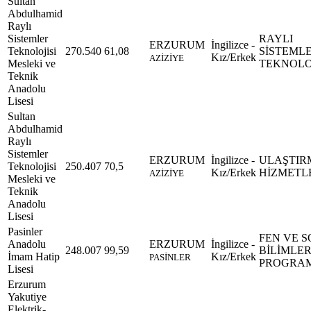
Sultan
Abdulhamid
Raylı
Sistemler
RAYLI
ERZURUM
İngilizce -
Teknolojisi
270.540
61,08
SİSTEML
Kız/Erkek
AZİZİYE
Mesleki ve
TEKNOLOJ
Teknik
Anadolu
Lisesi
Sultan
Abdulhamid
Raylı
Sistemler
ERZURUM
İngilizce -
ULAŞTIR
Teknolojisi
250.407
70,5
Kız/Erkek
HİZMETL
AZİZİYE
Mesleki ve
Teknik
Anadolu
Lisesi
Pasinler
FEN VE 
Anadolu
ERZURUM
İngilizce -
248.007
99,59
BİLİMLE
İmam Hatip
Kız/Erkek
PASİNLER
PROGRA
Lisesi
Erzurum
Yakutiye
Elektrik-