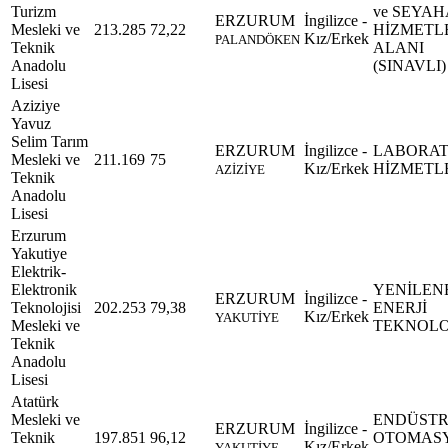
Turizm
ve SEYAH
ERZURUM
İngilizce -
Mesleki ve
213.285
72,22
HİZMETL
Kız/Erkek
PALANDÖKEN
Teknik
ALANI
Anadolu
(SINAVLI)
Lisesi
Aziziye
Yavuz
Selim Tarım
ERZURUM
İngilizce -
LABORA
Mesleki ve
211.169
75
Kız/Erkek
HİZMETL
AZİZİYE
Teknik
Anadolu
Lisesi
Erzurum
Yakutiye
Elektrik-
Elektronik
YENİLEN
ERZURUM
İngilizce -
Teknolojisi
202.253
79,38
ENERJİ
Kız/Erkek
YAKUTİYE
Mesleki ve
TEKNOLO
Teknik
Anadolu
Lisesi
Atatürk
Mesleki ve
ENDÜSTR
ERZURUM
İngilizce -
Teknik
197.851
96,12
OTOMAS
Kız/Erkek
YAKUTİYE