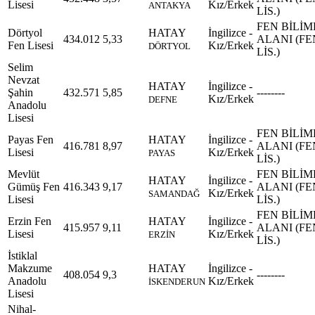
Lisesi
Kız/Erkek
ANTAKYA
LİS.)
FEN BİLİM
Dörtyol
HATAY
İngilizce -
434.012
5,33
ALANI (FE
Fen Lisesi
Kız/Erkek
DÖRTYOL
LİS.)
Selim
Nevzat
HATAY
İngilizce -
Şahin
432.571
5,85
--------
Kız/Erkek
DEFNE
Anadolu
Lisesi
FEN BİLİM
Payas Fen
HATAY
İngilizce -
416.781
8,97
ALANI (FE
Lisesi
Kız/Erkek
PAYAS
LİS.)
Mevlüt
FEN BİLİM
HATAY
İngilizce -
Gümüş Fen
416.343
9,17
ALANI (FE
Kız/Erkek
SAMANDAĞ
Lisesi
LİS.)
FEN BİLİM
Erzin Fen
HATAY
İngilizce -
415.957
9,11
ALANI (FE
Lisesi
Kız/Erkek
ERZİN
LİS.)
İstiklal
Makzume
HATAY
İngilizce -
408.054
9,3
--------
Anadolu
Kız/Erkek
İSKENDERUN
Lisesi
Nihal-