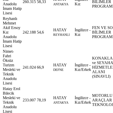
260.315
58,33
BİLİMLER
Anadolu
Kız
ANTAKYA
PROGRAM
İmam Hatip
Lisesi
Reyhanlı
Mehmet
Akif Ersoy
FEN VE S
HATAY
İngilizce -
Kız
242.188
54,6
BİLİMLER
Kız
REYHANLI
Anadolu
PROGRAM
İmam Hatip
Lisesi
Nimet-
Fahri
KONAKL
Öksüz
ve SEYAHA
Turizm
HATAY
İngilizce -
241.024
66,9
HİZMETLE
Mesleki ve
Kız/Erkek
DEFNE
ALANI
Teknik
(SINAVLI)
Anadolu
Lisesi
Hatay Erol
Bilecik
MOTORLU
Mesleki ve
HATAY
İngilizce -
233.007
78,19
ARAÇLAR
Teknik
Kız/Erkek
ANTAKYA
TEKNOLOJ
Anadolu
Lisesi