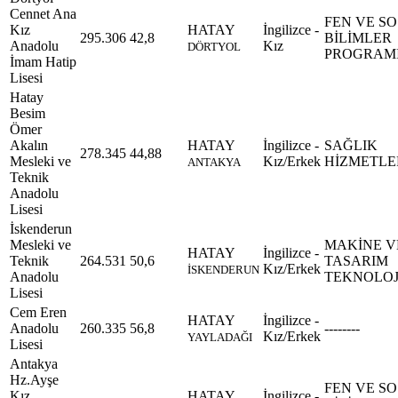
Cennet Ana
FEN VE S
Kız
HATAY
İngilizce -
295.306
42,8
BİLİMLER
Anadolu
Kız
DÖRTYOL
PROGRAM
İmam Hatip
Lisesi
Hatay
Besim
Ömer
Akalın
HATAY
İngilizce -
SAĞLIK
278.345
44,88
Mesleki ve
Kız/Erkek
HİZMETLE
ANTAKYA
Teknik
Anadolu
Lisesi
İskenderun
Mesleki ve
MAKİNE V
HATAY
İngilizce -
Teknik
264.531
50,6
TASARIM
Kız/Erkek
İSKENDERUN
Anadolu
TEKNOLOJ
Lisesi
Cem Eren
HATAY
İngilizce -
Anadolu
260.335
56,8
--------
Kız/Erkek
YAYLADAĞI
Lisesi
Antakya
Hz.Ayşe
FEN VE S
Kız
HATAY
İngilizce -