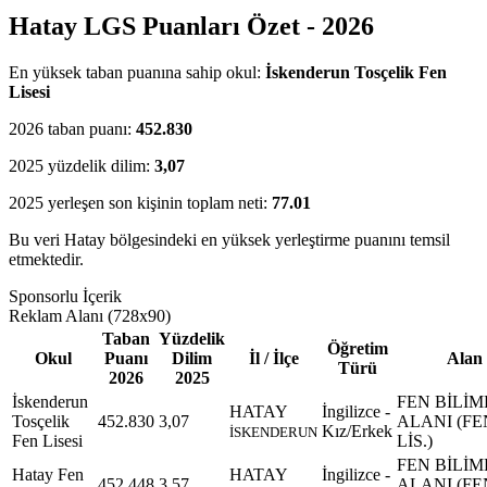
Hatay LGS Puanları Özet - 2026
En yüksek taban puanına sahip okul:
İskenderun Tosçelik Fen
Lisesi
2026 taban puanı:
452.830
2025 yüzdelik dilim:
3,07
2025 yerleşen son kişinin toplam neti:
77.01
Bu veri Hatay bölgesindeki en yüksek yerleştirme puanını temsil
etmektedir.
Sponsorlu İçerik
Reklam Alanı (728x90)
Taban
Yüzdelik
Öğretim
Okul
Puanı
Dilim
İl / İlçe
Alan
Türü
2026
2025
İskenderun
FEN BİLİM
HATAY
İngilizce -
Tosçelik
452.830
3,07
ALANI (FE
Kız/Erkek
İSKENDERUN
Fen Lisesi
LİS.)
FEN BİLİM
Hatay Fen
HATAY
İngilizce -
452.448
3,57
ALANI (FE