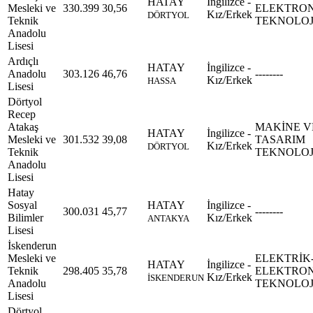
HATAY
İngilizce -
Mesleki ve
330.399
30,56
ELEKTRO
Kız/Erkek
DÖRTYOL
Teknik
TEKNOLOJ
Anadolu
Lisesi
Ardıçlı
HATAY
İngilizce -
Anadolu
303.126
46,76
--------
Kız/Erkek
HASSA
Lisesi
Dörtyol
Recep
Atakaş
MAKİNE V
HATAY
İngilizce -
Mesleki ve
301.532
39,08
TASARIM
Kız/Erkek
DÖRTYOL
Teknik
TEKNOLOJ
Anadolu
Lisesi
Hatay
Sosyal
HATAY
İngilizce -
300.031
45,77
--------
Bilimler
Kız/Erkek
ANTAKYA
Lisesi
İskenderun
Mesleki ve
ELEKTRİK
HATAY
İngilizce -
Teknik
298.405
35,78
ELEKTRO
Kız/Erkek
İSKENDERUN
Anadolu
TEKNOLOJ
Lisesi
Dörtyol