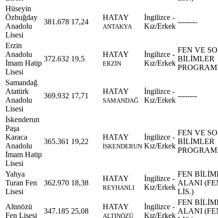
Hüseyin
Özbuğday
HATAY
İngilizce -
381.678
17,24
--------
Anadolu
Kız/Erkek
ANTAKYA
Lisesi
Erzin
FEN VE S
Anadolu
HATAY
İngilizce -
372.632
19,5
BİLİMLER
İmam Hatip
Kız/Erkek
ERZİN
PROGRAM
Lisesi
Samandağ
Atatürk
HATAY
İngilizce -
369.932
17,71
--------
Anadolu
Kız/Erkek
SAMANDAĞ
Lisesi
İskenderun
Paşa
FEN VE S
Karaca
HATAY
İngilizce -
365.361
19,22
BİLİMLER
Anadolu
Kız/Erkek
İSKENDERUN
PROGRAM
İmam Hatip
Lisesi
Yahya
FEN BİLİM
HATAY
İngilizce -
Turan Fen
362.970
18,38
ALANI (FE
Kız/Erkek
REYHANLI
Lisesi
LİS.)
FEN BİLİM
Altınözü
HATAY
İngilizce -
347.185
25,08
ALANI (FE
Fen Lisesi
Kız/Erkek
ALTINÖZÜ