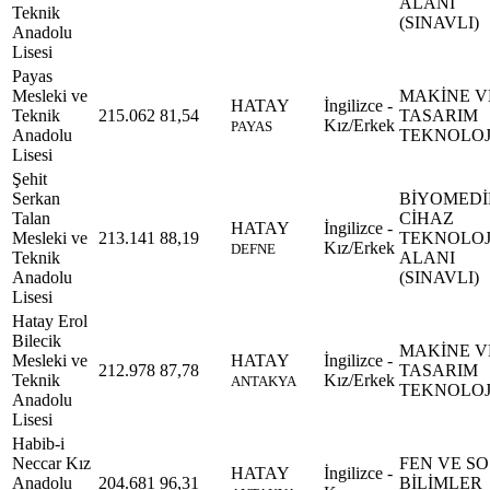
ALANI
Teknik
(SINAVLI)
Anadolu
Lisesi
Payas
Mesleki ve
MAKİNE V
HATAY
İngilizce -
Teknik
215.062
81,54
TASARIM
Kız/Erkek
PAYAS
Anadolu
TEKNOLOJ
Lisesi
Şehit
Serkan
BİYOMEDİ
Talan
CİHAZ
HATAY
İngilizce -
Mesleki ve
213.141
88,19
TEKNOLOJ
Kız/Erkek
DEFNE
Teknik
ALANI
Anadolu
(SINAVLI)
Lisesi
Hatay Erol
Bilecik
MAKİNE V
Mesleki ve
HATAY
İngilizce -
212.978
87,78
TASARIM
Teknik
Kız/Erkek
ANTAKYA
TEKNOLOJ
Anadolu
Lisesi
Habib-i
Neccar Kız
FEN VE S
HATAY
İngilizce -
Anadolu
204.681
96,31
BİLİMLER