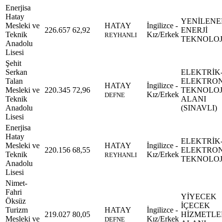
Enerjisa
Hatay
YENİLENE
Mesleki ve
HATAY
İngilizce -
226.657
62,92
ENERJİ
Teknik
Kız/Erkek
REYHANLI
TEKNOLOJ
Anadolu
Lisesi
Şehit
Serkan
ELEKTRİK
Talan
ELEKTRO
HATAY
İngilizce -
Mesleki ve
220.345
72,96
TEKNOLOJ
Kız/Erkek
DEFNE
Teknik
ALANI
Anadolu
(SINAVLI)
Lisesi
Enerjisa
Hatay
ELEKTRİK
Mesleki ve
HATAY
İngilizce -
220.156
68,55
ELEKTRO
Teknik
Kız/Erkek
REYHANLI
TEKNOLOJ
Anadolu
Lisesi
Nimet-
Fahri
YİYECEK
Öksüz
İÇECEK
Turizm
HATAY
İngilizce -
219.027
80,05
HİZMETLE
Mesleki ve
Kız/Erkek
DEFNE