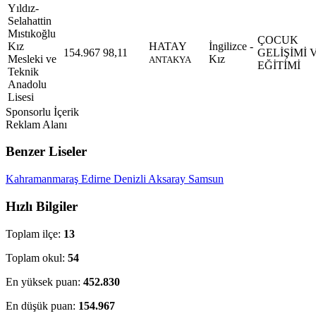
Yıldız-
Selahattin
Mıstıkoğlu
ÇOCUK
Kız
HATAY
İngilizce -
154.967
98,11
GELİŞİMİ 
Mesleki ve
Kız
ANTAKYA
EĞİTİMİ
Teknik
Anadolu
Lisesi
Sponsorlu İçerik
Reklam Alanı
Benzer Liseler
Kahramanmaraş
Edirne
Denizli
Aksaray
Samsun
Hızlı Bilgiler
Toplam ilçe:
13
Toplam okul:
54
En yüksek puan:
452.830
En düşük puan:
154.967