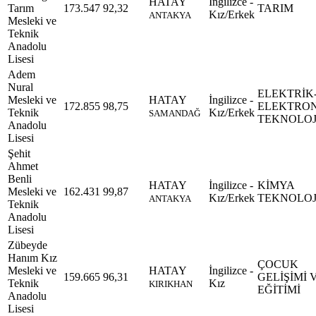
HATAY
İngilizce -
Tarım
173.547
92,32
TARIM
Kız/Erkek
ANTAKYA
Mesleki ve
Teknik
Anadolu
Lisesi
Adem
Nural
ELEKTRİK
Mesleki ve
HATAY
İngilizce -
172.855
98,75
ELEKTRO
Teknik
Kız/Erkek
SAMANDAĞ
TEKNOLOJ
Anadolu
Lisesi
Şehit
Ahmet
Benli
HATAY
İngilizce -
KİMYA
Mesleki ve
162.431
99,87
Kız/Erkek
TEKNOLOJ
ANTAKYA
Teknik
Anadolu
Lisesi
Zübeyde
Hanım Kız
ÇOCUK
Mesleki ve
HATAY
İngilizce -
159.665
96,31
GELİŞİMİ 
Teknik
Kız
KIRIKHAN
EĞİTİMİ
Anadolu
Lisesi