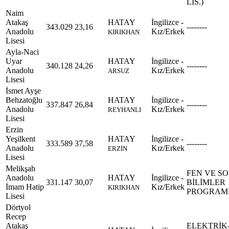
LİS.)
Naim
Atakaş
HATAY
İngilizce -
343.029
23,16
--------
Anadolu
Kız/Erkek
KIRIKHAN
Lisesi
Ayla-Naci
Uyar
HATAY
İngilizce -
340.128
24,26
--------
Anadolu
Kız/Erkek
ARSUZ
Lisesi
İsmet Ayşe
Behzatoğlu
HATAY
İngilizce -
337.847
26,84
--------
Anadolu
Kız/Erkek
REYHANLI
Lisesi
Erzin
Yeşilkent
HATAY
İngilizce -
333.589
37,58
--------
Anadolu
Kız/Erkek
ERZİN
Lisesi
Melikşah
FEN VE S
Anadolu
HATAY
İngilizce -
331.147
30,07
BİLİMLER
İmam Hatip
Kız/Erkek
KIRIKHAN
PROGRAM
Lisesi
Dörtyol
Recep
Atakaş
ELEKTRİK