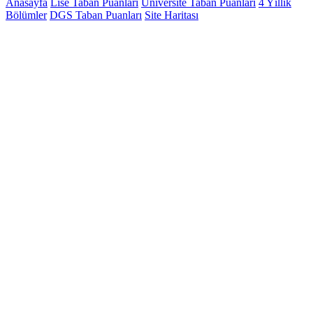
Anasayfa
Lise Taban Puanları
Üniversite Taban Puanları
4 Yıllık
Bölümler
DGS Taban Puanları
Site Haritası