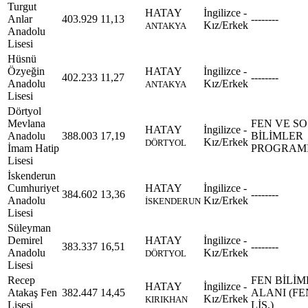
Turgut
HATAY
İngilizce -
Anlar
403.929
11,13
--------
Kız/Erkek
ANTAKYA
Anadolu
Lisesi
Hüsnü
Özyeğin
HATAY
İngilizce -
402.233
11,27
--------
Anadolu
Kız/Erkek
ANTAKYA
Lisesi
Dörtyol
Mevlana
FEN VE S
HATAY
İngilizce -
Anadolu
388.003
17,19
BİLİMLER
Kız/Erkek
DÖRTYOL
İmam Hatip
PROGRAM
Lisesi
İskenderun
Cumhuriyet
HATAY
İngilizce -
384.602
13,36
--------
Anadolu
Kız/Erkek
İSKENDERUN
Lisesi
Süleyman
Demirel
HATAY
İngilizce -
383.337
16,51
--------
Anadolu
Kız/Erkek
DÖRTYOL
Lisesi
Recep
FEN BİLİM
HATAY
İngilizce -
Atakaş Fen
382.447
14,45
ALANI (FE
Kız/Erkek
KIRIKHAN
Lisesi
LİS.)