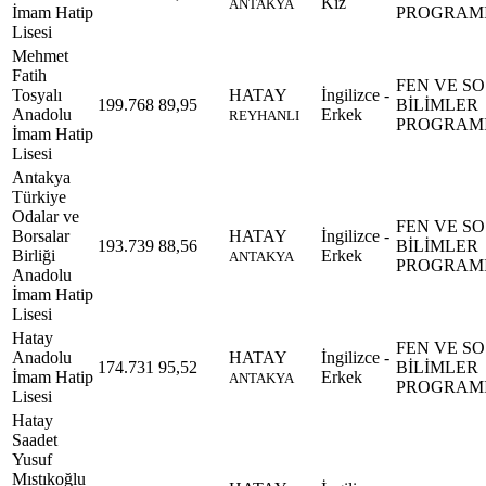
Kız
ANTAKYA
İmam Hatip
PROGRAM
Lisesi
Mehmet
Fatih
FEN VE S
Tosyalı
HATAY
İngilizce -
199.768
89,95
BİLİMLER
Anadolu
Erkek
REYHANLI
PROGRAM
İmam Hatip
Lisesi
Antakya
Türkiye
Odalar ve
FEN VE S
Borsalar
HATAY
İngilizce -
193.739
88,56
BİLİMLER
Birliği
Erkek
ANTAKYA
PROGRAM
Anadolu
İmam Hatip
Lisesi
Hatay
FEN VE S
Anadolu
HATAY
İngilizce -
174.731
95,52
BİLİMLER
İmam Hatip
Erkek
ANTAKYA
PROGRAM
Lisesi
Hatay
Saadet
Yusuf
Mıstıkoğlu