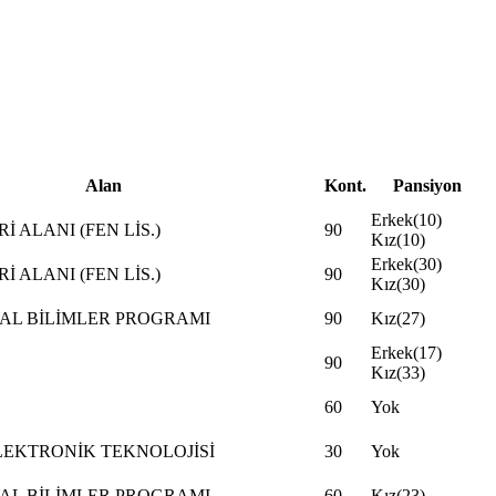
Alan
Kont.
Pansiyon
Erkek(10)
İ ALANI (FEN LİS.)
90
Kız(10)
Erkek(30)
İ ALANI (FEN LİS.)
90
Kız(30)
YAL BİLİMLER PROGRAMI
90
Kız(27)
Erkek(17)
90
Kız(33)
60
Yok
LEKTRONİK TEKNOLOJİSİ
30
Yok
YAL BİLİMLER PROGRAMI
60
Kız(23)