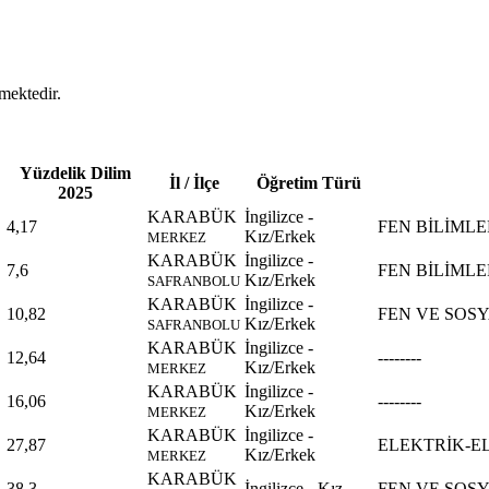
mektedir.
Yüzdelik Dilim
İl / İlçe
Öğretim Türü
2025
KARABÜK
İngilizce -
4,17
FEN BİLİMLER
Kız/Erkek
MERKEZ
KARABÜK
İngilizce -
7,6
FEN BİLİMLER
Kız/Erkek
SAFRANBOLU
KARABÜK
İngilizce -
10,82
FEN VE SOS
Kız/Erkek
SAFRANBOLU
KARABÜK
İngilizce -
12,64
--------
Kız/Erkek
MERKEZ
KARABÜK
İngilizce -
16,06
--------
Kız/Erkek
MERKEZ
KARABÜK
İngilizce -
27,87
ELEKTRİK-E
Kız/Erkek
MERKEZ
KARABÜK
38,3
İngilizce - Kız
FEN VE SOS