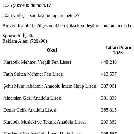
2025 yüzdelik dilim:
4,17
2025 yerleşen son kişinin toplam neti:
77
Bu veri Karabük bölgesindeki en yüksek yerleştirme puanını temsil et
Sponsorlu İçerik
Reklam Alanı (728x90)
Taban Puanı
Okul
2026
Karabük Mehmet Vergili Fen Lisesi
448.240
Fatih Sultan Mehmet Fen Lisesi
413.557
Şehit Murat Akdemir Anadolu İmam Hatip Lisesi
387.961
Alparslan Gazi Anadolu Lisesi
381.399
Demir Çelik Anadolu Lisesi
365.815
Karabük Mesleki ve Teknik Anadolu Lisesi
299.362
Kardemir Kız Anadolu İmam Hatip Lisesi
295.567