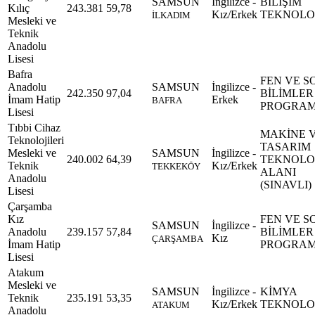
SAMSUN
İngilizce -
BİLİŞİM
Kılıç
243.381
59,78
Kız/Erkek
TEKNOLOJ
İLKADIM
Mesleki ve
Teknik
Anadolu
Lisesi
Bafra
FEN VE S
Anadolu
SAMSUN
İngilizce -
242.350
97,04
BİLİMLER
İmam Hatip
Erkek
BAFRA
PROGRAM
Lisesi
Tıbbi Cihaz
MAKİNE 
Teknolojileri
TASARIM
Mesleki ve
SAMSUN
İngilizce -
240.002
64,39
TEKNOLOJ
Teknik
Kız/Erkek
TEKKEKÖY
ALANI
Anadolu
(SINAVLI)
Lisesi
Çarşamba
Kız
FEN VE S
SAMSUN
İngilizce -
Anadolu
239.157
57,84
BİLİMLER
Kız
ÇARŞAMBA
İmam Hatip
PROGRAM
Lisesi
Atakum
Mesleki ve
SAMSUN
İngilizce -
KİMYA
Teknik
235.191
53,35
Kız/Erkek
TEKNOLOJ
ATAKUM
Anadolu