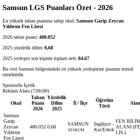
Samsun LGS Puanları Özet - 2026
En yüksek taban puanına sahip okul:
Samsun Garip Zeycan
Yıldırım Fen Lisesi
2026 taban puanı:
480.052
2025 yüzdelik dilim:
0,68
2025 yerleşen son kişinin toplam neti:
84.67
Bu veri Samsun bölgesindeki en yüksek yerleştirme puanını temsil
etmektedir.
Sponsorlu İçerik
Reklam Alanı (728x90)
Taban
Yüzdelik
Öğretim
Okul
Puanı
Dilim
İl / İlçe
Ala
Türü
2026
2025
Samsun
Garip
FEN BİLİ
SAMSUN
İngilizce -
Zeycan
480.052
0,68
ALANI (F
Kız/Erkek
ATAKUM
Yıldırım
LİS.)
Fen Lisesi