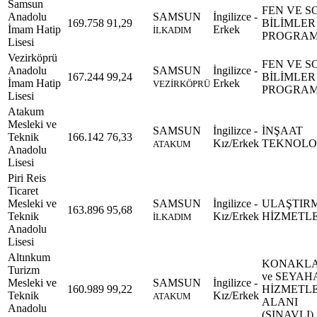
Samsun
FEN VE S
Anadolu
SAMSUN
İngilizce -
169.758
91,29
BİLİMLER
İmam Hatip
Erkek
İLKADIM
PROGRAM
Lisesi
Vezirköprü
FEN VE S
Anadolu
SAMSUN
İngilizce -
167.244
99,24
BİLİMLER
İmam Hatip
Erkek
VEZİRKÖPRÜ
PROGRAM
Lisesi
Atakum
Mesleki ve
SAMSUN
İngilizce -
İNŞAAT
Teknik
166.142
76,33
Kız/Erkek
TEKNOLOJ
ATAKUM
Anadolu
Lisesi
Piri Reis
Ticaret
Mesleki ve
SAMSUN
İngilizce -
ULAŞTIR
163.896
95,68
Teknik
Kız/Erkek
HİZMETLE
İLKADIM
Anadolu
Lisesi
Altınkum
KONAKL
Turizm
ve SEYAH
Mesleki ve
SAMSUN
İngilizce -
160.989
99,22
HİZMETLE
Teknik
Kız/Erkek
ATAKUM
ALANI
Anadolu
(SINAVLI)