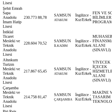
Lisesi
Şehit Emrah
Sapa
FEN VE S
SAMSUN
İngilizce -
Anadolu
230.773
88,78
BİLİMLER
Kız/Erkek
ATAKUM
İmam Hatip
PROGRAM
Lisesi
İstiklal
Ticaret
MUHASEB
Mesleki ve
SAMSUN
İngilizce -
FİNANSM
228.604
70,52
Teknik
Kız/Erkek
ALANI
İLKADIM
Anadolu
(SINAVLI)
Lisesi
Altınkum
YİYECEK
Turizm
İÇECEK
Mesleki ve
SAMSUN
İngilizce -
217.867
65,45
HİZMETLE
Teknik
Kız/Erkek
ATAKUM
ALANI
Anadolu
(SINAVLI)
Lisesi
Çarşamba
Mesleki ve
MAKİNE 
SAMSUN
İngilizce -
Teknik
214.758
81,47
TASARIM
Kız/Erkek
ÇARŞAMBA
Anadolu
TEKNOLOJ
Lisesi
Piri Reis