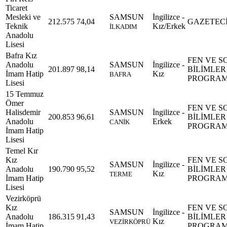
Ticaret
Mesleki ve
SAMSUN
İngilizce -
212.575
74,04
GAZETECİ
Teknik
Kız/Erkek
İLKADIM
Anadolu
Lisesi
Bafra Kız
FEN VE S
Anadolu
SAMSUN
İngilizce -
201.897
98,14
BİLİMLER
İmam Hatip
Kız
BAFRA
PROGRAM
Lisesi
15 Temmuz
Ömer
FEN VE S
Halisdemir
SAMSUN
İngilizce -
200.853
96,61
BİLİMLER
Anadolu
Erkek
CANİK
PROGRAM
İmam Hatip
Lisesi
Temel Kır
Kız
FEN VE S
SAMSUN
İngilizce -
Anadolu
190.790
95,52
BİLİMLER
Kız
TERME
İmam Hatip
PROGRAM
Lisesi
Vezirköprü
Kız
FEN VE S
SAMSUN
İngilizce -
Anadolu
186.315
91,43
BİLİMLER
Kız
VEZİRKÖPRÜ
İmam Hatip
PROGRAM