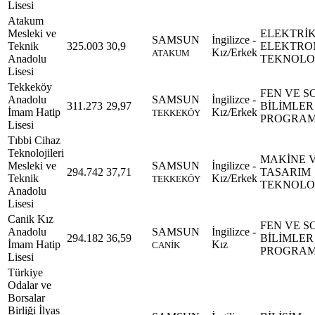
Lisesi
Atakum
Mesleki ve
ELEKTRİK
SAMSUN
İngilizce -
Teknik
325.003
30,9
ELEKTRO
Kız/Erkek
ATAKUM
Anadolu
TEKNOLOJ
Lisesi
Tekkeköy
FEN VE S
Anadolu
SAMSUN
İngilizce -
311.273
29,97
BİLİMLER
İmam Hatip
Kız/Erkek
TEKKEKÖY
PROGRAM
Lisesi
Tıbbi Cihaz
Teknolojileri
MAKİNE 
Mesleki ve
SAMSUN
İngilizce -
294.742
37,71
TASARIM
Teknik
Kız/Erkek
TEKKEKÖY
TEKNOLOJ
Anadolu
Lisesi
Canik Kız
FEN VE S
Anadolu
SAMSUN
İngilizce -
294.182
36,59
BİLİMLER
İmam Hatip
Kız
CANİK
PROGRAM
Lisesi
Türkiye
Odalar ve
Borsalar
Birliği İlyas