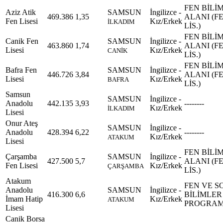
FEN BİLİ
Aziz Atik
SAMSUN
İngilizce -
469.386
1,35
ALANI (F
Fen Lisesi
Kız/Erkek
İLKADIM
LİS.)
FEN BİLİ
Canik Fen
SAMSUN
İngilizce -
463.860
1,74
ALANI (F
Lisesi
Kız/Erkek
CANİK
LİS.)
FEN BİLİ
Bafra Fen
SAMSUN
İngilizce -
446.726
3,84
ALANI (F
Lisesi
Kız/Erkek
BAFRA
LİS.)
Samsun
SAMSUN
İngilizce -
Anadolu
442.135
3,93
--------
Kız/Erkek
İLKADIM
Lisesi
Onur Ateş
SAMSUN
İngilizce -
Anadolu
428.394
6,22
--------
Kız/Erkek
ATAKUM
Lisesi
FEN BİLİ
Çarşamba
SAMSUN
İngilizce -
427.500
5,7
ALANI (F
Fen Lisesi
Kız/Erkek
ÇARŞAMBA
LİS.)
Atakum
FEN VE S
Anadolu
SAMSUN
İngilizce -
416.300
6,6
BİLİMLER
İmam Hatip
Kız/Erkek
ATAKUM
PROGRAM
Lisesi
Canik Borsa