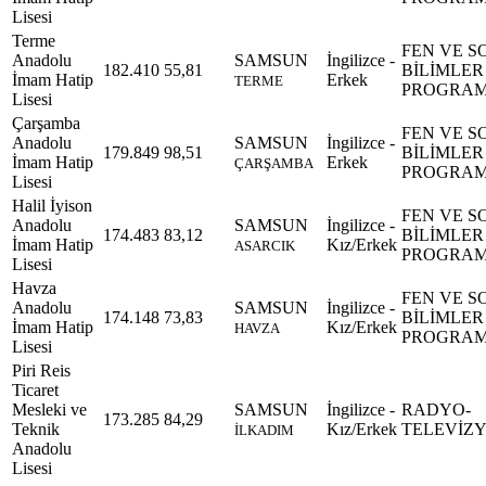
Lisesi
Terme
FEN VE S
Anadolu
SAMSUN
İngilizce -
182.410
55,81
BİLİMLER
İmam Hatip
Erkek
TERME
PROGRAM
Lisesi
Çarşamba
FEN VE S
Anadolu
SAMSUN
İngilizce -
179.849
98,51
BİLİMLER
İmam Hatip
Erkek
ÇARŞAMBA
PROGRAM
Lisesi
Halil İyison
FEN VE S
Anadolu
SAMSUN
İngilizce -
174.483
83,12
BİLİMLER
İmam Hatip
Kız/Erkek
ASARCIK
PROGRAM
Lisesi
Havza
FEN VE S
Anadolu
SAMSUN
İngilizce -
174.148
73,83
BİLİMLER
İmam Hatip
Kız/Erkek
HAVZA
PROGRAM
Lisesi
Piri Reis
Ticaret
Mesleki ve
SAMSUN
İngilizce -
RADYO-
173.285
84,29
Teknik
Kız/Erkek
TELEVİZ
İLKADIM
Anadolu
Lisesi