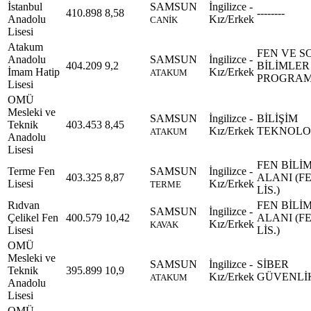
İstanbul
SAMSUN
İngilizce -
410.898
8,58
--------
Anadolu
Kız/Erkek
CANİK
Lisesi
Atakum
FEN VE S
Anadolu
SAMSUN
İngilizce -
404.209
9,2
BİLİMLER
İmam Hatip
Kız/Erkek
ATAKUM
PROGRAM
Lisesi
OMÜ
Mesleki ve
SAMSUN
İngilizce -
BİLİŞİM
Teknik
403.453
8,45
Kız/Erkek
TEKNOLOJ
ATAKUM
Anadolu
Lisesi
FEN BİLİ
Terme Fen
SAMSUN
İngilizce -
403.325
8,87
ALANI (F
Lisesi
Kız/Erkek
TERME
LİS.)
Rıdvan
FEN BİLİ
SAMSUN
İngilizce -
Çelikel Fen
400.579
10,42
ALANI (F
Kız/Erkek
KAVAK
Lisesi
LİS.)
OMÜ
Mesleki ve
SAMSUN
İngilizce -
SİBER
Teknik
395.899
10,9
Kız/Erkek
GÜVENLİ
ATAKUM
Anadolu
Lisesi
OMÜ