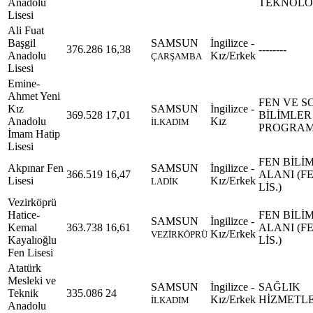
Anadolu
TEKNOLOJ
Lisesi
Ali Fuat
Başgil
SAMSUN
İngilizce -
376.286
16,38
--------
Anadolu
Kız/Erkek
ÇARŞAMBA
Lisesi
Emine-
Ahmet Yeni
FEN VE S
Kız
SAMSUN
İngilizce -
369.528
17,01
BİLİMLER
Anadolu
Kız
İLKADIM
PROGRAM
İmam Hatip
Lisesi
FEN BİLİ
Akpınar Fen
SAMSUN
İngilizce -
366.519
16,47
ALANI (F
Lisesi
Kız/Erkek
LADİK
LİS.)
Vezirköprü
Hatice-
FEN BİLİ
SAMSUN
İngilizce -
Kemal
363.738
16,61
ALANI (F
Kız/Erkek
VEZİRKÖPRÜ
Kayalıoğlu
LİS.)
Fen Lisesi
Atatürk
Mesleki ve
SAMSUN
İngilizce -
SAĞLIK
Teknik
335.086
24
Kız/Erkek
HİZMETLE
İLKADIM
Anadolu