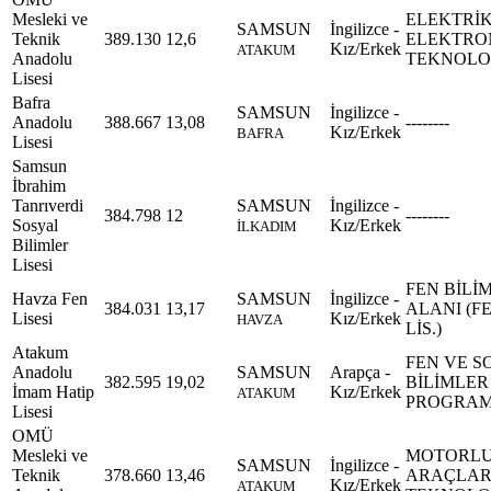
Mesleki ve
ELEKTRİK
SAMSUN
İngilizce -
Teknik
389.130
12,6
ELEKTRO
Kız/Erkek
ATAKUM
Anadolu
TEKNOLOJ
Lisesi
Bafra
SAMSUN
İngilizce -
Anadolu
388.667
13,08
--------
Kız/Erkek
BAFRA
Lisesi
Samsun
İbrahim
Tanrıverdi
SAMSUN
İngilizce -
384.798
12
--------
Sosyal
Kız/Erkek
İLKADIM
Bilimler
Lisesi
FEN BİLİ
Havza Fen
SAMSUN
İngilizce -
384.031
13,17
ALANI (F
Lisesi
Kız/Erkek
HAVZA
LİS.)
Atakum
FEN VE S
Anadolu
SAMSUN
Arapça -
382.595
19,02
BİLİMLER
İmam Hatip
Kız/Erkek
ATAKUM
PROGRAM
Lisesi
OMÜ
Mesleki ve
MOTORL
SAMSUN
İngilizce -
Teknik
378.660
13,46
ARAÇLA
Kız/Erkek
ATAKUM