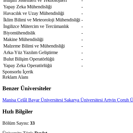
Bilişim Sistemleri ve Teknolojileri
-
Yapay Zeka Mühendisliği
-
Havacılık ve Uzay Mühendisliği
-
İklim Bilimi ve Meteoroloji Mühendisliği
-
İngilizce Mütercim ve Tercümanlık
-
Biyomühendislik
-
Makine Mühendisliği
-
Malzeme Bilimi ve Mühendisliği
-
Arka-Yüz Yazılım Geliştirme
-
Bulut Bilişim Operatörlüğü
-
Yapay Zeka Operatörlüğü
-
Sponsorlu İçerik
Reklam Alanı
Benzer Üniversiteler
Manisa Celâl Bayar Üniversitesi
Sakarya Üniversitesi
Artvin Çoruh Ü
Hızlı Bilgiler
Bölüm Sayısı:
33