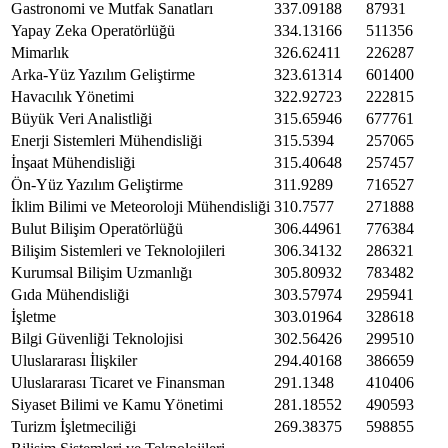
Gastronomi ve Mutfak Sanatları
337.09188
87931
Yapay Zeka Operatörlüğü
334.13166
511356
Mimarlık
326.62411
226287
Arka-Yüz Yazılım Geliştirme
323.61314
601400
Havacılık Yönetimi
322.92723
222815
Büyük Veri Analistliği
315.65946
677761
Enerji Sistemleri Mühendisliği
315.5394
257065
İnşaat Mühendisliği
315.40648
257457
Ön-Yüz Yazılım Geliştirme
311.9289
716527
İklim Bilimi ve Meteoroloji Mühendisliği
310.7577
271888
Bulut Bilişim Operatörlüğü
306.44961
776384
Bilişim Sistemleri ve Teknolojileri
306.34132
286321
Kurumsal Bilişim Uzmanlığı
305.80932
783482
Gıda Mühendisliği
303.57974
295941
İşletme
303.01964
328618
Bilgi Güvenliği Teknolojisi
302.56426
299510
Uluslararası İlişkiler
294.40168
386659
Uluslararası Ticaret ve Finansman
291.1348
410406
Siyaset Bilimi ve Kamu Yönetimi
281.18552
490593
Turizm İşletmeciliği
269.38375
598855