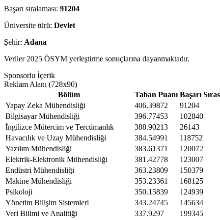
Başarı sıralaması:
91204
Üniversite türü:
Devlet
Şehir:
Adana
Veriler 2025 ÖSYM yerleştirme sonuçlarına dayanmaktadır.
Sponsorlu İçerik
Reklam Alanı (728x90)
Bölüm
Taban Puanı
Başarı Sıras
Yapay Zeka Mühendisliği
406.39872
91204
Bilgisayar Mühendisliği
396.77453
102840
İngilizce Mütercim ve Tercümanlık
388.90213
26143
Havacılık ve Uzay Mühendisliği
384.54991
118752
Yazılım Mühendisliği
383.61371
120072
Elektrik-Elektronik Mühendisliği
381.42778
123007
Endüstri Mühendisliği
363.23809
150379
Makine Mühendisliği
353.23361
168125
Psikoloji
350.15839
124939
Yönetim Bilişim Sistemleri
343.24745
145634
Veri Bilimi ve Analitiği
337.9297
199345