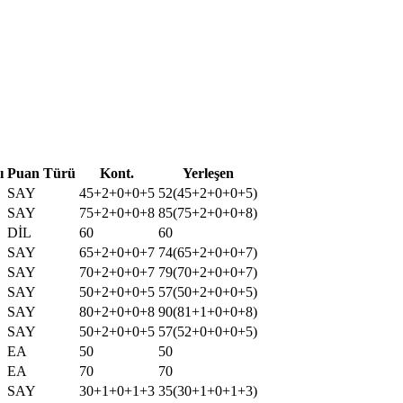
ı
Puan Türü
Kont.
Yerleşen
SAY
45+2+0+0+5
52(45+2+0+0+5)
SAY
75+2+0+0+8
85(75+2+0+0+8)
DİL
60
60
SAY
65+2+0+0+7
74(65+2+0+0+7)
SAY
70+2+0+0+7
79(70+2+0+0+7)
SAY
50+2+0+0+5
57(50+2+0+0+5)
SAY
80+2+0+0+8
90(81+1+0+0+8)
SAY
50+2+0+0+5
57(52+0+0+0+5)
EA
50
50
EA
70
70
SAY
30+1+0+1+3
35(30+1+0+1+3)