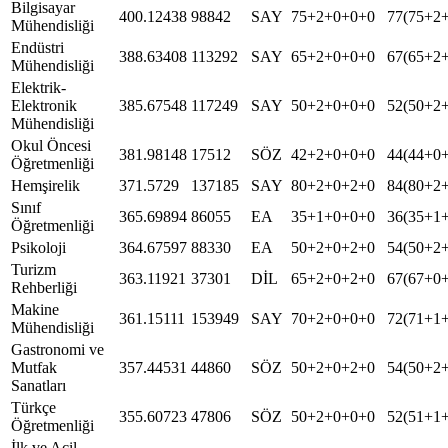
Bilgisayar
400.12438
98842
SAY
75+2+0+0+0
77(75+2
Mühendisliği
Endüstri
388.63408
113292
SAY
65+2+0+0+0
67(65+2
Mühendisliği
Elektrik-
Elektronik
385.67548
117249
SAY
50+2+0+0+0
52(50+2
Mühendisliği
Okul Öncesi
381.98148
17512
SÖZ
42+2+0+0+0
44(44+0
Öğretmenliği
Hemşirelik
371.5729
137185
SAY
80+2+0+2+0
84(80+2
Sınıf
365.69894
86055
EA
35+1+0+0+0
36(35+1
Öğretmenliği
Psikoloji
364.67597
88330
EA
50+2+0+2+0
54(50+2
Turizm
363.11921
37301
DİL
65+2+0+2+0
67(67+0
Rehberliği
Makine
361.15111
153949
SAY
70+2+0+0+0
72(71+1
Mühendisliği
Gastronomi ve
Mutfak
357.44531
44860
SÖZ
50+2+0+2+0
54(50+2
Sanatları
Türkçe
355.60723
47806
SÖZ
50+2+0+0+0
52(51+1
Öğretmenliği
İlk ve Acil