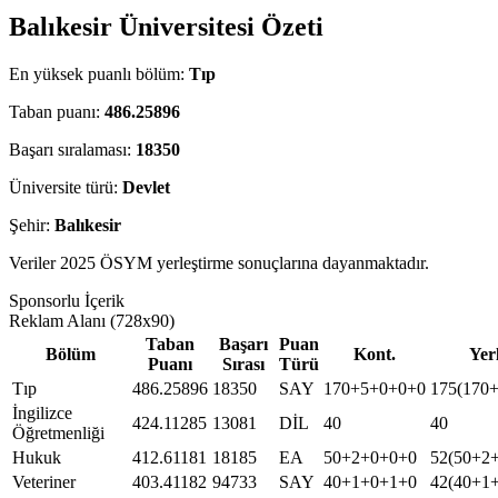
Balıkesir Üniversitesi Özeti
En yüksek puanlı bölüm:
Tıp
Taban puanı:
486.25896
Başarı sıralaması:
18350
Üniversite türü:
Devlet
Şehir:
Balıkesir
Veriler 2025 ÖSYM yerleştirme sonuçlarına dayanmaktadır.
Sponsorlu İçerik
Reklam Alanı (728x90)
Taban
Başarı
Puan
Bölüm
Kont.
Yer
Puanı
Sırası
Türü
Tıp
486.25896
18350
SAY
170+5+0+0+0
175(170
İngilizce
424.11285
13081
DİL
40
40
Öğretmenliği
Hukuk
412.61181
18185
EA
50+2+0+0+0
52(50+2
Veteriner
403.41182
94733
SAY
40+1+0+1+0
42(40+1