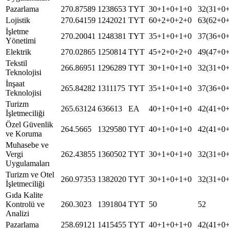
Pazarlama
270.87589
1238653
TYT
30+1+0+1+0
32(31+0
Lojistik
270.64159
1242021
TYT
60+2+0+2+0
63(62+0
İşletme
270.20041
1248381
TYT
35+1+0+1+0
37(36+0
Yönetimi
Elektrik
270.02865
1250814
TYT
45+2+0+2+0
49(47+0
Tekstil
266.86951
1296289
TYT
30+1+0+1+0
32(31+0
Teknolojisi
İnşaat
265.84282
1311175
TYT
35+1+0+1+0
37(36+0
Teknolojisi
Turizm
265.63124
636613
EA
40+1+0+1+0
42(41+0
İşletmeciliği
Özel Güvenlik
264.5665
1329580
TYT
40+1+0+1+0
42(41+0
ve Koruma
Muhasebe ve
Vergi
262.43855
1360502
TYT
30+1+0+1+0
32(31+0
Uygulamaları
Turizm ve Otel
260.97353
1382020
TYT
30+1+0+1+0
32(31+0
İşletmeciliği
Gıda Kalite
Kontrolü ve
260.3023
1391804
TYT
50
52
Analizi
Pazarlama
258.69121
1415455
TYT
40+1+0+1+0
42(41+0