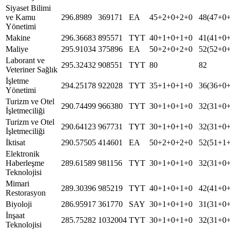
Siyaset Bilimi
ve Kamu
296.8989
369171
EA
45+2+0+2+0
48(47+0
Yönetimi
Makine
296.36683
895571
TYT
40+1+0+1+0
41(41+0
Maliye
295.91034
375896
EA
50+2+0+2+0
52(52+0
Laborant ve
295.32432
908551
TYT
80
82
Veteriner Sağlık
İşletme
294.25178
922028
TYT
35+1+0+1+0
36(36+0
Yönetimi
Turizm ve Otel
290.74499
966380
TYT
30+1+0+1+0
32(31+0
İşletmeciliği
Turizm ve Otel
290.64123
967731
TYT
30+1+0+1+0
32(31+0
İşletmeciliği
İktisat
290.57505
414601
EA
50+2+0+2+0
52(51+1
Elektronik
Haberleşme
289.61589
981156
TYT
30+1+0+1+0
32(31+0
Teknolojisi
Mimari
289.30396
985219
TYT
40+1+0+1+0
42(41+0
Restorasyon
Biyoloji
286.95917
361770
SAY
30+1+0+1+0
31(31+0
İnşaat
285.75282
1032004
TYT
30+1+0+1+0
32(31+0
Teknolojisi