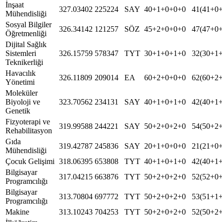
İnşaat
327.03402
225224
SAY
40+1+0+0+0
41(41+0
Mühendisliği
Sosyal Bilgiler
326.34142
121257
SÖZ
45+2+0+0+0
47(47+0
Öğretmenliği
Dijital Sağlık
Sistemleri
326.15759
578347
TYT
30+1+0+1+0
32(30+1
Teknikerliği
Havacılık
326.11809
209014
EA
60+2+0+0+0
62(60+2
Yönetimi
Moleküler
Biyoloji ve
323.70562
234131
SAY
40+1+0+1+0
42(40+1
Genetik
Fizyoterapi ve
319.99588
244221
SAY
50+2+0+2+0
54(50+2
Rehabilitasyon
Gıda
319.42787
245836
SAY
20+1+0+0+0
21(21+0
Mühendisliği
Çocuk Gelişimi
318.06395
653808
TYT
40+1+0+1+0
42(40+1
Bilgisayar
317.04215
663876
TYT
50+2+0+2+0
52(52+0
Programcılığı
Bilgisayar
313.70804
697772
TYT
50+2+0+2+0
53(51+1
Programcılığı
Makine
313.10243
704253
TYT
50+2+0+2+0
52(50+2