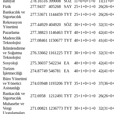
İlahiyat
278.16516
399008
SÖZ
11+0+0+1+0
11(11+0
Fizik
277.9437
405268
SAY
25+1+0+1+0
26(26+0
Bankacılık ve
277.53671
1144459
TYT
25+1+0+1+0
26(26+0
Sigortacılık
Rekreasyon
277.44929
404920
SÖZ
30+1+0+1+0
32(31+0
Yönetimi
Pazarlama
277.38823
1146463
TYT
40+1+0+1+0
42(41+0
Madencilik
277.08461
1150677
TYT
40+1+0+1+0
41(41+0
Teknolojisi
İklimlendirme
ve Soğutma
276.33662
1161225
TYT
30+1+0+1+0
32(31+0
Teknolojisi
Sosyoloji
275.36037
542234
EA
40+1+0+1+0
42(41+0
Turizm
274.87749
546781
EA
40+1+0+1+0
42(41+0
İşletmeciliği
Büro Yönetimi
ve Yönetici
274.03948
1193206
TYT
35+1+0+1+0
37(36+0
Asistanlığı
Bankacılık ve
272.6958
1212491
TYT
25+1+0+1+0
26(26+0
Sigortacılık
Muhasebe ve
Vergi
271.00821
1236773
TYT
30+1+0+1+0
32(31+0
Uygulamaları