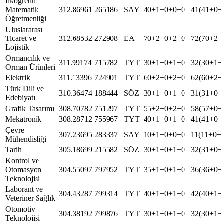
İlköğretim
Matematik
312.86961
265186
SAY
40+1+0+0+0
41(41+0
Öğretmenliği
Uluslararası
Ticaret ve
312.68532
272908
EA
70+2+0+2+0
72(70+2
Lojistik
Ormancılık ve
311.99174
715782
TYT
30+1+0+1+0
32(30+1
Orman Ürünleri
Elektrik
311.13396
724901
TYT
60+2+0+2+0
62(60+2
Türk Dili ve
310.36474
188444
SÖZ
30+1+0+1+0
31(31+0
Edebiyatı
Grafik Tasarımı
308.70782
751297
TYT
55+2+0+2+0
58(57+0
Mekatronik
308.28712
755967
TYT
40+1+0+1+0
41(41+0
Çevre
307.23695
283337
SAY
10+1+0+0+0
11(11+0
Mühendisliği
Tarih
305.18699
215582
SÖZ
30+1+0+1+0
32(31+0
Kontrol ve
Otomasyon
304.55097
797952
TYT
35+1+0+1+0
36(36+0
Teknolojisi
Laborant ve
304.43287
799314
TYT
40+1+0+1+0
42(40+1
Veteriner Sağlık
Otomotiv
304.38192
799876
TYT
30+1+0+1+0
32(30+1
Teknolojisi