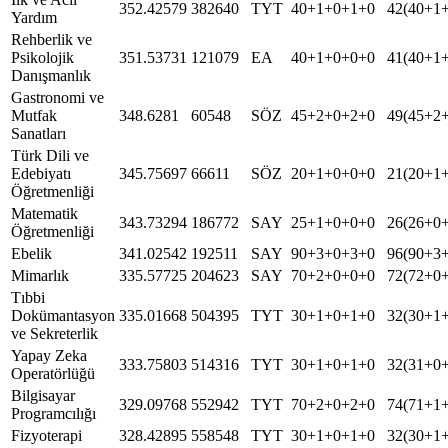
352.42579
382640
TYT
40+1+0+1+0
42(40+1
Yardım
Rehberlik ve
Psikolojik
351.53731
121079
EA
40+1+0+0+0
41(40+1
Danışmanlık
Gastronomi ve
Mutfak
348.6281
60548
SÖZ
45+2+0+2+0
49(45+2
Sanatları
Türk Dili ve
Edebiyatı
345.75697
66611
SÖZ
20+1+0+0+0
21(20+1
Öğretmenliği
Matematik
343.73294
186772
SAY
25+1+0+0+0
26(26+0
Öğretmenliği
Ebelik
341.02542
192511
SAY
90+3+0+3+0
96(90+3
Mimarlık
335.57725
204623
SAY
70+2+0+0+0
72(72+0
Tıbbi
Dokümantasyon
335.01668
504395
TYT
30+1+0+1+0
32(30+1
ve Sekreterlik
Yapay Zeka
333.75803
514316
TYT
30+1+0+1+0
32(31+0
Operatörlüğü
Bilgisayar
329.09768
552942
TYT
70+2+0+2+0
74(71+1
Programcılığı
Fizyoterapi
328.42895
558548
TYT
30+1+0+1+0
32(30+1