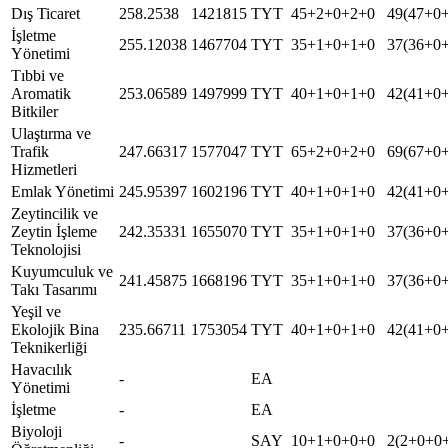
Dış Ticaret
258.2538
1421815
TYT
45+2+0+2+0
49(47+0
İşletme
255.12038
1467704
TYT
35+1+0+1+0
37(36+0
Yönetimi
Tıbbi ve
Aromatik
253.06589
1497999
TYT
40+1+0+1+0
42(41+0
Bitkiler
Ulaştırma ve
Trafik
247.66317
1577047
TYT
65+2+0+2+0
69(67+0
Hizmetleri
Emlak Yönetimi
245.95397
1602196
TYT
40+1+0+1+0
42(41+0
Zeytincilik ve
Zeytin İşleme
242.35331
1655070
TYT
35+1+0+1+0
37(36+0
Teknolojisi
Kuyumculuk ve
241.45875
1668196
TYT
35+1+0+1+0
37(36+0
Takı Tasarımı
Yeşil ve
Ekolojik Bina
235.66711
1753054
TYT
40+1+0+1+0
42(41+0
Teknikerliği
Havacılık
-
EA
Yönetimi
İşletme
-
EA
Biyoloji
-
SAY
10+1+0+0+0
2(2+0+0