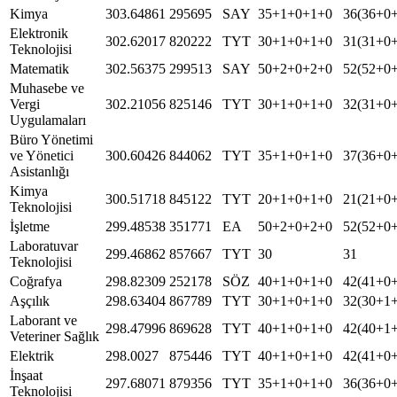
Kimya
303.64861
295695
SAY
35+1+0+1+0
36(36+0
Elektronik
302.62017
820222
TYT
30+1+0+1+0
31(31+0
Teknolojisi
Matematik
302.56375
299513
SAY
50+2+0+2+0
52(52+0
Muhasebe ve
Vergi
302.21056
825146
TYT
30+1+0+1+0
32(31+0
Uygulamaları
Büro Yönetimi
ve Yönetici
300.60426
844062
TYT
35+1+0+1+0
37(36+0
Asistanlığı
Kimya
300.51718
845122
TYT
20+1+0+1+0
21(21+0
Teknolojisi
İşletme
299.48538
351771
EA
50+2+0+2+0
52(52+0
Laboratuvar
299.46862
857667
TYT
30
31
Teknolojisi
Coğrafya
298.82309
252178
SÖZ
40+1+0+1+0
42(41+0
Aşçılık
298.63404
867789
TYT
30+1+0+1+0
32(30+1
Laborant ve
298.47996
869628
TYT
40+1+0+1+0
42(40+1
Veteriner Sağlık
Elektrik
298.0027
875446
TYT
40+1+0+1+0
42(41+0
İnşaat
297.68071
879356
TYT
35+1+0+1+0
36(36+0
Teknolojisi