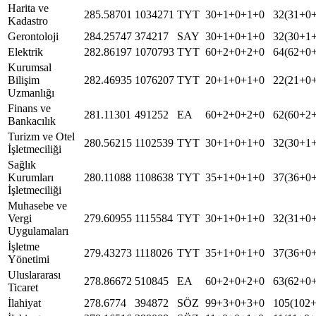
Harita ve
285.58701
1034271
TYT
30+1+0+1+0
32(31+0
Kadastro
Gerontoloji
284.25747
374217
SAY
30+1+0+1+0
32(30+1
Elektrik
282.86197
1070793
TYT
60+2+0+2+0
64(62+0
Kurumsal
Bilişim
282.46935
1076207
TYT
20+1+0+1+0
22(21+0
Uzmanlığı
Finans ve
281.11301
491252
EA
60+2+0+2+0
62(60+2
Bankacılık
Turizm ve Otel
280.56215
1102539
TYT
30+1+0+1+0
32(30+1
İşletmeciliği
Sağlık
Kurumları
280.11088
1108638
TYT
35+1+0+1+0
37(36+0
İşletmeciliği
Muhasebe ve
Vergi
279.60955
1115584
TYT
30+1+0+1+0
32(31+0
Uygulamaları
İşletme
279.43273
1118026
TYT
35+1+0+1+0
37(36+0
Yönetimi
Uluslararası
278.86672
510845
EA
60+2+0+2+0
63(62+0
Ticaret
İlahiyat
278.6774
394872
SÖZ
99+3+0+3+0
105(102