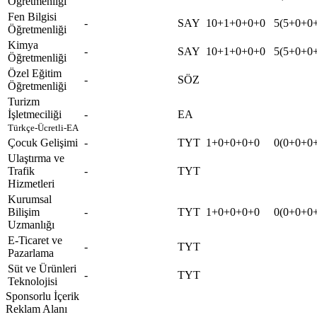
Öğretmenliği
Fen Bilgisi
-
SAY
10+1+0+0+0
5(5+0+0
Öğretmenliği
Kimya
-
SAY
10+1+0+0+0
5(5+0+0
Öğretmenliği
Özel Eğitim
-
SÖZ
Öğretmenliği
Turizm
İşletmeciliği
-
EA
Türkçe-Ücretli-EA
Çocuk Gelişimi
-
TYT
1+0+0+0+0
0(0+0+0
Ulaştırma ve
Trafik
-
TYT
Hizmetleri
Kurumsal
Bilişim
-
TYT
1+0+0+0+0
0(0+0+0
Uzmanlığı
E-Ticaret ve
-
TYT
Pazarlama
Süt ve Ürünleri
-
TYT
Teknolojisi
Sponsorlu İçerik
Reklam Alanı