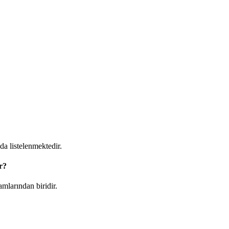
a listelenmektedir.
r?
mlarından biridir.