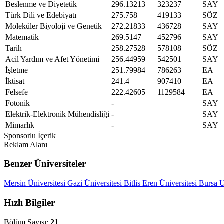
Beslenme ve Diyetetik
296.13213
323237
SAY
Türk Dili ve Edebiyatı
275.758
419133
SÖZ
Moleküler Biyoloji ve Genetik
272.21833
436728
SAY
Matematik
269.5147
452796
SAY
Tarih
258.27528
578108
SÖZ
Acil Yardım ve Afet Yönetimi
256.44959
542501
SAY
İşletme
251.79984
786263
EA
İktisat
241.4
907410
EA
Felsefe
222.42605
1129584
EA
Fotonik
-
SAY
Elektrik-Elektronik Mühendisliği
-
SAY
Mimarlık
-
SAY
Sponsorlu İçerik
Reklam Alanı
Benzer Üniversiteler
Mersin Üniversitesi
Gazi Üniversitesi
Bitlis Eren Üniversitesi
Bursa U
Hızlı Bilgiler
Bölüm Sayısı:
21