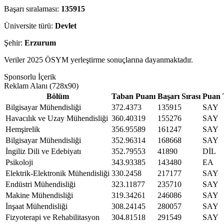
Başarı sıralaması:
135915
Üniversite türü:
Devlet
Şehir:
Erzurum
Veriler 2025 ÖSYM yerleştirme sonuçlarına dayanmaktadır.
Sponsorlu İçerik
Reklam Alanı (728x90)
Bölüm
Taban Puanı
Başarı Sırası
Puan 
Bilgisayar Mühendisliği
372.4373
135915
SAY
Havacılık ve Uzay Mühendisliği
360.40319
155276
SAY
Hemşirelik
356.95589
161247
SAY
Bilgisayar Mühendisliği
352.96314
168668
SAY
İngiliz Dili ve Edebiyatı
352.79553
41890
DİL
Psikoloji
343.93385
143480
EA
Elektrik-Elektronik Mühendisliği
330.2458
217177
SAY
Endüstri Mühendisliği
323.11877
235710
SAY
Makine Mühendisliği
319.34261
246086
SAY
İnşaat Mühendisliği
308.24145
280057
SAY
Fizyoterapi ve Rehabilitasyon
304.81518
291549
SAY