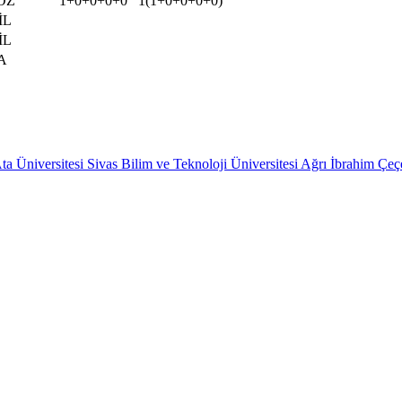
ÖZ
1+0+0+0+0
1(1+0+0+0+0)
İL
İL
A
a Üniversitesi
Sivas Bilim ve Teknoloji Üniversitesi
Ağrı İbrahim Çeçe