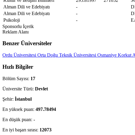
Kültür ve İletişim Bilimleri
295.81997
271052
S
Alman Dili ve Edebiyatı
-
D
Alman Dili ve Edebiyatı
-
D
Psikoloji
-
E
Sponsorlu İçerik
Reklam Alanı
Benzer Üniversiteler
Ordu Üniversitesi
Orta Doğu Teknik Üniversitesi
Osmaniye Korkut At
Hızlı Bilgiler
Bölüm Sayısı:
17
Üniversite Türü:
Devlet
Şehir:
İstanbul
En yüksek puan:
497.78494
En düşük puan:
-
En iyi başarı sırası:
12073