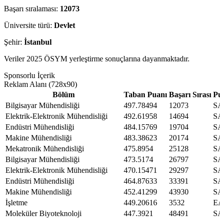
Başarı sıralaması:
12073
Üniversite türü:
Devlet
Şehir:
İstanbul
Veriler 2025 ÖSYM yerleştirme sonuçlarına dayanmaktadır.
Sponsorlu İçerik
Reklam Alanı (728x90)
Bölüm
Taban Puanı
Başarı Sırası
P
Bilgisayar Mühendisliği
497.78494
12073
S
Elektrik-Elektronik Mühendisliği
492.61958
14694
S
Endüstri Mühendisliği
484.15769
19704
S
Makine Mühendisliği
483.38623
20174
S
Mekatronik Mühendisliği
475.8954
25128
S
Bilgisayar Mühendisliği
473.5174
26797
S
Elektrik-Elektronik Mühendisliği
470.15471
29297
S
Endüstri Mühendisliği
464.87633
33391
S
Makine Mühendisliği
452.41299
43930
S
İşletme
449.20616
3532
E
Moleküler Biyoteknoloji
447.3921
48491
S