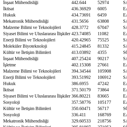
İnşaat Mühendisliği
442.644
52974
S
İktisat
436.36929
6005
E
Hukuk
434.73691
6459
E
Mekatronik Mühendisliği
431.5656
63808
S
Malzeme Bilimi ve Teknolojileri
428.3772
67047
S
Siyaset Bilimi ve Uluslararası İlişkiler
423.74085
11082
E
Enerji Bilimi ve Teknolojileri
420.42965
75525
S
Moleküler Biyoteknoloji
415.24845
81332
S
Kültür ve İletişim Bilimleri
413.03892
4355
S
İnşaat Mühendisliği
407.25424
90217
S
İşletme
402.15308
27661
E
Malzeme Bilimi ve Teknolojileri
394.34544
105908
S
Enerji Bilimi ve Teknolojileri
393.51992
106912
S
Hukuk
386.6955
47242
E
İktisat
371.50179
73864
E
Siyaset Bilimi ve Uluslararası İlişkiler
366.80221
83665
E
Sosyoloji
357.58776
105177
E
Kültür ve İletişim Bilimleri
350.60471
56717
S
Sosyoloji
336.411
168769
E
Mekatronik Mühendisliği
329.60533
218756
S