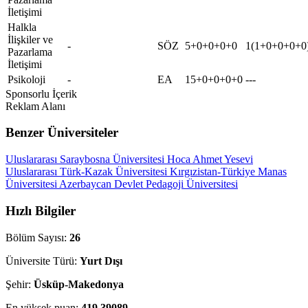
İletişimi
Halkla
İlişkiler ve
-
SÖZ
5+0+0+0+0
1(1+0+0+0+0
Pazarlama
İletişimi
Psikoloji
-
EA
15+0+0+0+0
---
Sponsorlu İçerik
Reklam Alanı
Benzer Üniversiteler
Uluslararası Saraybosna Üniversitesi
Hoca Ahmet Yesevi
Uluslararası Türk-Kazak Üniversitesi
Kırgızistan-Türkiye Manas
Üniversitesi
Azerbaycan Devlet Pedagoji Üniversitesi
Hızlı Bilgiler
Bölüm Sayısı:
26
Üniversite Türü:
Yurt Dışı
Şehir:
Üsküp-Makedonya
En yüksek puan:
419.39089