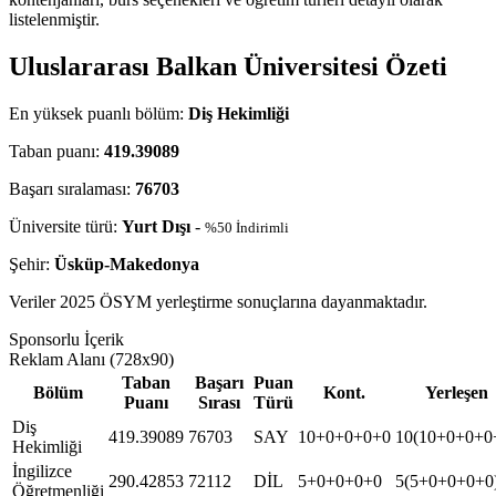
listelenmiştir.
Uluslararası Balkan Üniversitesi Özeti
En yüksek puanlı bölüm:
Diş Hekimliği
Taban puanı:
419.39089
Başarı sıralaması:
76703
Üniversite türü:
Yurt Dışı
-
%50 İndirimli
Şehir:
Üsküp-Makedonya
Veriler 2025 ÖSYM yerleştirme sonuçlarına dayanmaktadır.
Sponsorlu İçerik
Reklam Alanı (728x90)
Taban
Başarı
Puan
Bölüm
Kont.
Yerleşen
Puanı
Sırası
Türü
Diş
419.39089
76703
SAY
10+0+0+0+0
10(10+0+0+0
Hekimliği
İngilizce
290.42853
72112
DİL
5+0+0+0+0
5(5+0+0+0+0
Öğretmenliği