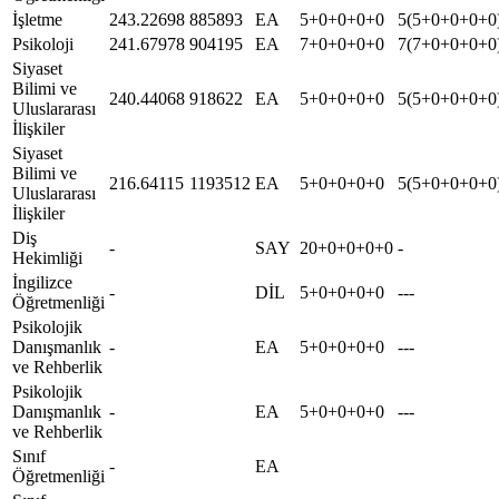
İşletme
243.22698
885893
EA
5+0+0+0+0
5(5+0+0+0+0
Psikoloji
241.67978
904195
EA
7+0+0+0+0
7(7+0+0+0+0
Siyaset
Bilimi ve
240.44068
918622
EA
5+0+0+0+0
5(5+0+0+0+0
Uluslararası
İlişkiler
Siyaset
Bilimi ve
216.64115
1193512
EA
5+0+0+0+0
5(5+0+0+0+0
Uluslararası
İlişkiler
Diş
-
SAY
20+0+0+0+0
-
Hekimliği
İngilizce
-
DİL
5+0+0+0+0
---
Öğretmenliği
Psikolojik
Danışmanlık
-
EA
5+0+0+0+0
---
ve Rehberlik
Psikolojik
Danışmanlık
-
EA
5+0+0+0+0
---
ve Rehberlik
Sınıf
-
EA
Öğretmenliği