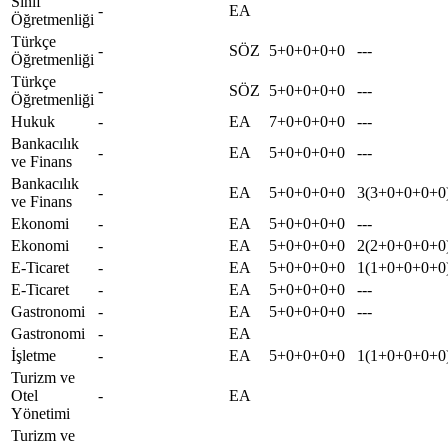
Sınıf
-
EA
Öğretmenliği
Türkçe
-
SÖZ
5+0+0+0+0
---
Öğretmenliği
Türkçe
-
SÖZ
5+0+0+0+0
---
Öğretmenliği
Hukuk
-
EA
7+0+0+0+0
---
Bankacılık
-
EA
5+0+0+0+0
---
ve Finans
Bankacılık
-
EA
5+0+0+0+0
3(3+0+0+0+0
ve Finans
Ekonomi
-
EA
5+0+0+0+0
---
Ekonomi
-
EA
5+0+0+0+0
2(2+0+0+0+0
E-Ticaret
-
EA
5+0+0+0+0
1(1+0+0+0+0
E-Ticaret
-
EA
5+0+0+0+0
---
Gastronomi
-
EA
5+0+0+0+0
---
Gastronomi
-
EA
İşletme
-
EA
5+0+0+0+0
1(1+0+0+0+0
Turizm ve
Otel
-
EA
Yönetimi
Turizm ve