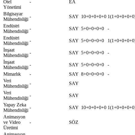
Otel
-
EA
Yönetimi
Bilgisayar
-
SAY
10+0+0+0+0
1(1+0+0+0+0
Mühendisliği
Endüstri
-
SAY
5+0+0+0+0
-
Mühendisliği
Endüstri
-
SAY
5+0+0+0+0
1(1+0+0+0+0
Mühendisliği
İnşaat
-
SAY
5+0+0+0+0
-
Mühendisliği
İnşaat
-
SAY
5+0+0+0+0
-
Mühendisliği
Mimarlık
-
SAY
8+0+0+0+0
-
Veri
-
SAY
Mühendisliği
Veri
-
SAY
Mühendisliği
Yapay Zeka
-
SAY
10+0+0+0+0
1(1+0+0+0+0
Mühendisliği
Animasyon
ve Video
-
SÖZ
Üretimi
Animasyon