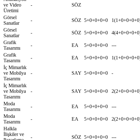
ve Video
-
SÖZ
Üretimi
Görsel
-
SÖZ
5+0+0+0+0
1(1+0+0+0+0
Sanatlar
Görsel
-
SÖZ
5+0+0+0+0
4(4+0+0+0+0
Sanatlar
Grafik
-
EA
5+0+0+0+0
---
Tasarımı
Grafik
-
EA
5+0+0+0+0
1(1+0+0+0+0
Tasarımı
İç Mimarlık
ve Mobilya
-
SAY
5+0+0+0+0
-
Tasarımı
İç Mimarlık
ve Mobilya
-
SAY
5+0+0+0+0
2(2+0+0+0+0
Tasarımı
Moda
-
EA
5+0+0+0+0
---
Tasarımı
Moda
-
EA
5+0+0+0+0
2(2+0+0+0+0
Tasarımı
Halkla
İlişkiler ve
-
SÖZ
5+0+0+0+0
---
Pazarlama