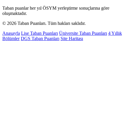
Taban puanlar her yıl ÖSYM yerleştirme sonuçlarına göre
oluşmaktadır.
© 2026 Taban Puanları. Tüm hakları saklıdır.
Anasayfa
Lise Taban Puanları
Üniversite Taban Puanları
4 Yıllık
Bölümler
DGS Taban Puanları
Site Haritası