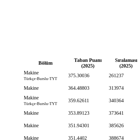
Taban Puanı
Sıralaması
Bölüm
(2025)
(2025)
Makine
375.30036
261237
Türkçe-Burslu-TYT
Makine
364.48803
313974
Makine
359.62611
340364
Türkçe-Burslu-TYT
Makine
353.89123
373641
Makine
351.94301
385626
Makine
351.4402
388674