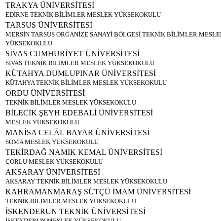
TRAKYA ÜNİVERSİTESİ
EDİRNE TEKNİK BİLİMLER MESLEK YÜKSEKOKULU
TARSUS ÜNİVERSİTESİ
MERSİN TARSUS ORGANİZE SANAYİ BÖLGESİ TEKNİK BİLİMLER MESLE
YÜKSEKOKULU
SİVAS CUMHURİYET ÜNİVERSİTESİ
SİVAS TEKNİK BİLİMLER MESLEK YÜKSEKOKULU
KÜTAHYA DUMLUPINAR ÜNİVERSİTESİ
KÜTAHYA TEKNİK BİLİMLER MESLEK YÜKSEKOKULU
ORDU ÜNİVERSİTESİ
TEKNİK BİLİMLER MESLEK YÜKSEKOKULU
BİLECİK ŞEYH EDEBALİ ÜNİVERSİTESİ
MESLEK YÜKSEKOKULU
MANİSA CELÂL BAYAR ÜNİVERSİTESİ
SOMA MESLEK YÜKSEKOKULU
TEKİRDAĞ NAMIK KEMAL ÜNİVERSİTESİ
ÇORLU MESLEK YÜKSEKOKULU
AKSARAY ÜNİVERSİTESİ
AKSARAY TEKNİK BİLİMLER MESLEK YÜKSEKOKULU
KAHRAMANMARAŞ SÜTÇÜ İMAM ÜNİVERSİTESİ
TEKNİK BİLİMLER MESLEK YÜKSEKOKULU
İSKENDERUN TEKNİK ÜNİVERSİTESİ
İSKENDERUN MESLEK YÜKSEKOKULU