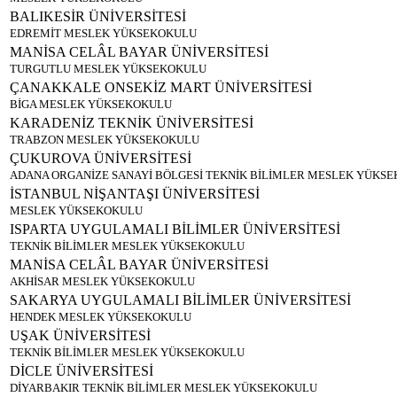
BALIKESİR ÜNİVERSİTESİ
EDREMİT MESLEK YÜKSEKOKULU
MANİSA CELÂL BAYAR ÜNİVERSİTESİ
TURGUTLU MESLEK YÜKSEKOKULU
ÇANAKKALE ONSEKİZ MART ÜNİVERSİTESİ
BİGA MESLEK YÜKSEKOKULU
KARADENİZ TEKNİK ÜNİVERSİTESİ
TRABZON MESLEK YÜKSEKOKULU
ÇUKUROVA ÜNİVERSİTESİ
ADANA ORGANİZE SANAYİ BÖLGESİ TEKNİK BİLİMLER MESLEK YÜKS
İSTANBUL NİŞANTAŞI ÜNİVERSİTESİ
MESLEK YÜKSEKOKULU
ISPARTA UYGULAMALI BİLİMLER ÜNİVERSİTESİ
TEKNİK BİLİMLER MESLEK YÜKSEKOKULU
MANİSA CELÂL BAYAR ÜNİVERSİTESİ
AKHİSAR MESLEK YÜKSEKOKULU
SAKARYA UYGULAMALI BİLİMLER ÜNİVERSİTESİ
HENDEK MESLEK YÜKSEKOKULU
UŞAK ÜNİVERSİTESİ
TEKNİK BİLİMLER MESLEK YÜKSEKOKULU
DİCLE ÜNİVERSİTESİ
DİYARBAKIR TEKNİK BİLİMLER MESLEK YÜKSEKOKULU