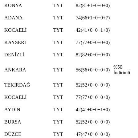
KONYA
TYT
82(81+1+0+0+0)
ADANA
TYT
74(66+1+0+0+7)
KOCAELİ
TYT
42(41+0+0+1+0)
KAYSERİ
TYT
77(77+0+0+0+0)
DENİZLİ
TYT
82(82+0+0+0+0)
%50
ANKARA
TYT
56(56+0+0+0+0)
İndirimli
TEKİRDAĞ
TYT
52(52+0+0+0+0)
KOCAELİ
TYT
77(77+0+0+0+0)
AYDIN
TYT
42(41+0+0+1+0)
BURSA
TYT
52(52+0+0+0+0)
DÜZCE
TYT
47(47+0+0+0+0)