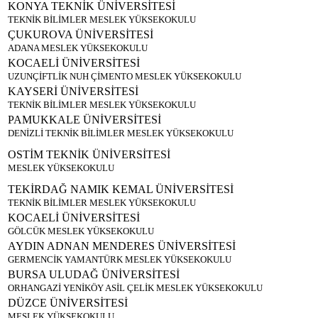
KONYA TEKNİK ÜNİVERSİTESİ
TEKNİK BİLİMLER MESLEK YÜKSEKOKULU
ÇUKUROVA ÜNİVERSİTESİ
ADANA MESLEK YÜKSEKOKULU
KOCAELİ ÜNİVERSİTESİ
UZUNÇİFTLİK NUH ÇİMENTO MESLEK YÜKSEKOKULU
KAYSERİ ÜNİVERSİTESİ
TEKNİK BİLİMLER MESLEK YÜKSEKOKULU
PAMUKKALE ÜNİVERSİTESİ
DENİZLİ TEKNİK BİLİMLER MESLEK YÜKSEKOKULU
OSTİM TEKNİK ÜNİVERSİTESİ
MESLEK YÜKSEKOKULU
TEKİRDAĞ NAMIK KEMAL ÜNİVERSİTESİ
TEKNİK BİLİMLER MESLEK YÜKSEKOKULU
KOCAELİ ÜNİVERSİTESİ
GÖLCÜK MESLEK YÜKSEKOKULU
AYDIN ADNAN MENDERES ÜNİVERSİTESİ
GERMENCİK YAMANTÜRK MESLEK YÜKSEKOKULU
BURSA ULUDAĞ ÜNİVERSİTESİ
ORHANGAZİ YENİKÖY ASİL ÇELİK MESLEK YÜKSEKOKULU
DÜZCE ÜNİVERSİTESİ
MESLEK YÜKSEKOKULU