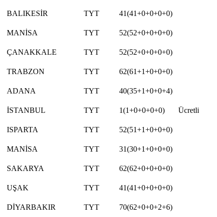
BALIKESİR
TYT
41(41+0+0+0+0)
MANİSA
TYT
52(52+0+0+0+0)
ÇANAKKALE
TYT
52(52+0+0+0+0)
TRABZON
TYT
62(61+1+0+0+0)
ADANA
TYT
40(35+1+0+0+4)
İSTANBUL
TYT
1(1+0+0+0+0)
Ücretli
ISPARTA
TYT
52(51+1+0+0+0)
MANİSA
TYT
31(30+1+0+0+0)
SAKARYA
TYT
62(62+0+0+0+0)
UŞAK
TYT
41(41+0+0+0+0)
DİYARBAKIR
TYT
70(62+0+0+2+6)