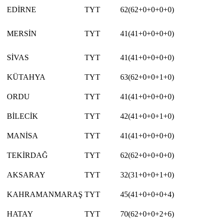
EDİRNE
TYT
62(62+0+0+0+0)
MERSİN
TYT
41(41+0+0+0+0)
SİVAS
TYT
41(41+0+0+0+0)
KÜTAHYA
TYT
63(62+0+0+1+0)
ORDU
TYT
41(41+0+0+0+0)
BİLECİK
TYT
42(41+0+0+1+0)
MANİSA
TYT
41(41+0+0+0+0)
TEKİRDAĞ
TYT
62(62+0+0+0+0)
AKSARAY
TYT
32(31+0+0+1+0)
KAHRAMANMARAŞ
TYT
45(41+0+0+0+4)
HATAY
TYT
70(62+0+0+2+6)