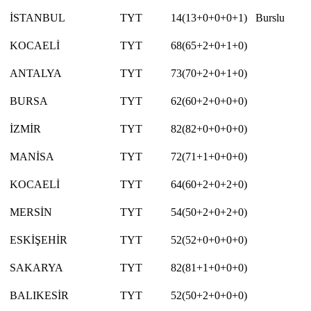
İSTANBUL
TYT
14(13+0+0+0+1)
Burslu
KOCAELİ
TYT
68(65+2+0+1+0)
ANTALYA
TYT
73(70+2+0+1+0)
BURSA
TYT
62(60+2+0+0+0)
İZMİR
TYT
82(82+0+0+0+0)
MANİSA
TYT
72(71+1+0+0+0)
KOCAELİ
TYT
64(60+2+0+2+0)
MERSİN
TYT
54(50+2+0+2+0)
ESKİŞEHİR
TYT
52(52+0+0+0+0)
SAKARYA
TYT
82(81+1+0+0+0)
BALIKESİR
TYT
52(50+2+0+0+0)