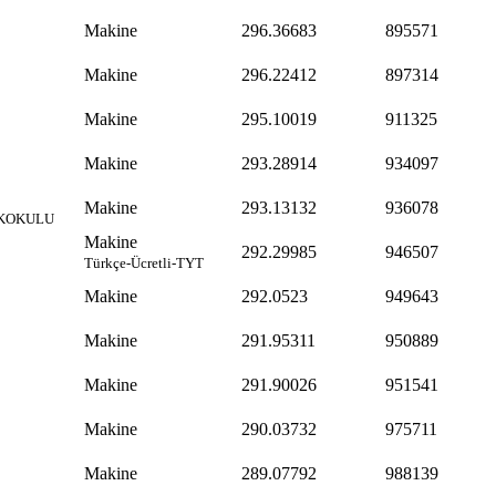
Makine
296.36683
895571
Makine
296.22412
897314
Makine
295.10019
911325
Makine
293.28914
934097
Makine
293.13132
936078
EKOKULU
Makine
292.29985
946507
Türkçe-Ücretli-TYT
Makine
292.0523
949643
Makine
291.95311
950889
Makine
291.90026
951541
Makine
290.03732
975711
Makine
289.07792
988139