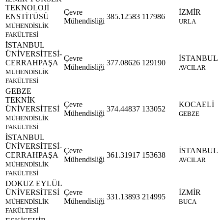
TEKNOLOJİ
Çevre
İZMİR
ENSTİTÜSÜ
385.12583
117986
Mühendisliği
URLA
MÜHENDİSLİK
FAKÜLTESİ
İSTANBUL
ÜNİVERSİTESİ-
Çevre
İSTANBUL
CERRAHPAŞA
377.08626
129190
Mühendisliği
AVCILAR
MÜHENDİSLİK
FAKÜLTESİ
GEBZE
TEKNİK
Çevre
KOCAELİ
ÜNİVERSİTESİ
374.44837
133052
Mühendisliği
GEBZE
MÜHENDİSLİK
FAKÜLTESİ
İSTANBUL
ÜNİVERSİTESİ-
Çevre
İSTANBUL
CERRAHPAŞA
361.31917
153638
Mühendisliği
AVCILAR
MÜHENDİSLİK
FAKÜLTESİ
DOKUZ EYLÜL
ÜNİVERSİTESİ
Çevre
İZMİR
331.13893
214995
Mühendisliği
MÜHENDİSLİK
BUCA
FAKÜLTESİ