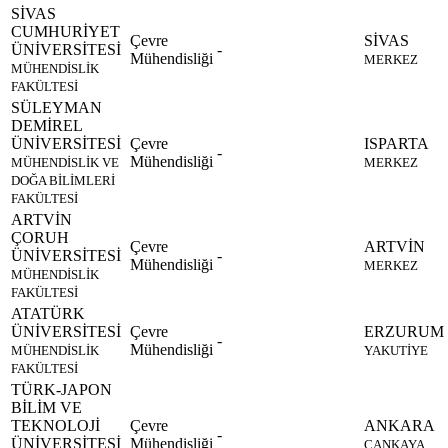
SİVAS
CUMHURİYET
Çevre
SİVAS
ÜNİVERSİTESİ
-
Mühendisliği
MERKEZ
MÜHENDİSLİK
FAKÜLTESİ
SÜLEYMAN
DEMİREL
ÜNİVERSİTESİ
Çevre
ISPARTA
-
Mühendisliği
MÜHENDİSLİK VE
MERKEZ
DOĞA BİLİMLERİ
FAKÜLTESİ
ARTVİN
ÇORUH
Çevre
ARTVİN
ÜNİVERSİTESİ
-
Mühendisliği
MERKEZ
MÜHENDİSLİK
FAKÜLTESİ
ATATÜRK
ÜNİVERSİTESİ
Çevre
ERZURUM
-
Mühendisliği
MÜHENDİSLİK
YAKUTİYE
FAKÜLTESİ
TÜRK-JAPON
BİLİM VE
TEKNOLOJİ
Çevre
ANKARA
-
ÜNİVERSİTESİ
Mühendisliği
ÇANKAYA