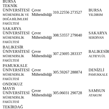
BURSA
TEKNİK
ÜNİVERSİTESİ
Çevre
BURSA
310.22556
273527
Mühendisliği
MÜHENDİSLİK VE
YILDIRIM
DOĞA BİLİMLERİ
FAKÜLTESİ
SAKARYA
ÜNİVERSİTESİ
Çevre
SAKARYA
308.53557
279040
Mühendisliği
MÜHENDİSLİK
SERDİVAN
FAKÜLTESİ
BALIKESİR
ÜNİVERSİTESİ
Çevre
BALIKESİ
307.23695
283337
Mühendisliği
MÜHENDİSLİK
ALTIEYLÜL
FAKÜLTESİ
PAMUKKALE
ÜNİVERSİTESİ
Çevre
DENİZLİ
305.59267
288874
Mühendisliği
MÜHENDİSLİK
PAMUKKALE
FAKÜLTESİ
ONDOKUZ
MAYIS
Çevre
SAMSUN
ÜNİVERSİTESİ
305.06031
290728
Mühendisliği
ATAKUM
MÜHENDİSLİK
FAKÜLTESİ
TEKİRDAĞ