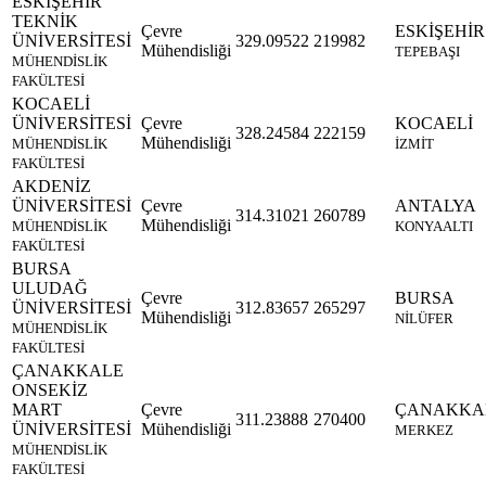
ESKİŞEHİR
TEKNİK
Çevre
ESKİŞEHİR
ÜNİVERSİTESİ
329.09522
219982
Mühendisliği
TEPEBAŞI
MÜHENDİSLİK
FAKÜLTESİ
KOCAELİ
ÜNİVERSİTESİ
Çevre
KOCAELİ
328.24584
222159
Mühendisliği
MÜHENDİSLİK
İZMİT
FAKÜLTESİ
AKDENİZ
ÜNİVERSİTESİ
Çevre
ANTALYA
314.31021
260789
Mühendisliği
MÜHENDİSLİK
KONYAALTI
FAKÜLTESİ
BURSA
ULUDAĞ
Çevre
BURSA
ÜNİVERSİTESİ
312.83657
265297
Mühendisliği
NİLÜFER
MÜHENDİSLİK
FAKÜLTESİ
ÇANAKKALE
ONSEKİZ
MART
Çevre
ÇANAKKA
311.23888
270400
ÜNİVERSİTESİ
Mühendisliği
MERKEZ
MÜHENDİSLİK
FAKÜLTESİ