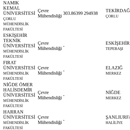
NAMIK
KEMAL
Çevre
TEKİRDAĞ
ÜNİVERSİTESİ
303.86399
294938
Mühendisliği
ÇORLU
ÇORLU
MÜHENDİSLİK
FAKÜLTESİ
ESKİŞEHİR
TEKNİK
Çevre
ESKİŞEHİR
ÜNİVERSİTESİ
-
Mühendisliği
TEPEBAŞI
MÜHENDİSLİK
FAKÜLTESİ
FIRAT
ÜNİVERSİTESİ
Çevre
ELAZIĞ
-
Mühendisliği
MÜHENDİSLİK
MERKEZ
FAKÜLTESİ
NİĞDE ÖMER
HALİSDEMİR
Çevre
NİĞDE
ÜNİVERSİTESİ
-
Mühendisliği
MERKEZ
MÜHENDİSLİK
FAKÜLTESİ
HARRAN
ÜNİVERSİTESİ
Çevre
ŞANLIURF
-
Mühendisliği
MÜHENDİSLİK
HALİLİYE
FAKÜLTESİ