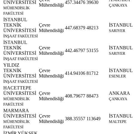
ÜNİVERSİTESİ
457.34476
39630
Mühendisliği
ÇANKAYA
MÜHENDİSLİK
FAKÜLTESİ
İSTANBUL
TEKNİK
Çevre
İSTANBUL
447.68379
48213
ÜNİVERSİTESİ
Mühendisliği
SARIYER
İNŞAAT FAKÜLTESİ
İSTANBUL
TEKNİK
Çevre
İSTANBUL
442.46797
53155
ÜNİVERSİTESİ
Mühendisliği
SARIYER
İNŞAAT FAKÜLTESİ
YILDIZ
TEKNİK
Çevre
İSTANBUL
414.94106
81712
ÜNİVERSİTESİ
Mühendisliği
ESENLER
İNŞAAT FAKÜLTESİ
HACETTEPE
ÜNİVERSİTESİ
Çevre
ANKARA
408.79677
88473
Mühendisliği
MÜHENDİSLİK
ÇANKAYA
FAKÜLTESİ
MARMARA
ÜNİVERSİTESİ
Çevre
İSTANBUL
388.35557
113649
Mühendisliği
MÜHENDİSLİK
MALTEPE
FAKÜLTESİ
İZMİR YÜKSEK