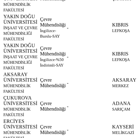
MÜHENDİSLİK
FAKÜLTESİ
YAKIN DOĞU
Çevre
ÜNİVERSİTESİ
Mühendisliği
KIBRIS
-
İNŞAAT VE ÇEVRE
İngilizce-
LEFKOŞA
MÜHENDİSLİĞİ
Burslu-SAY
FAKÜLTESİ
YAKIN DOĞU
Çevre
ÜNİVERSİTESİ
Mühendisliği
KIBRIS
-
İNŞAAT VE ÇEVRE
İngilizce-%50
LEFKOŞA
MÜHENDİSLİĞİ
İndirimli-SAY
FAKÜLTESİ
AKSARAY
ÜNİVERSİTESİ
Çevre
AKSARAY
-
Mühendisliği
MÜHENDİSLİK
MERKEZ
FAKÜLTESİ
ÇUKUROVA
ÜNİVERSİTESİ
Çevre
ADANA
-
Mühendisliği
MÜHENDİSLİK
SARIÇAM
FAKÜLTESİ
ERCİYES
ÜNİVERSİTESİ
Çevre
KAYSERİ
-
Mühendisliği
MÜHENDİSLİK
MELİKGAZİ