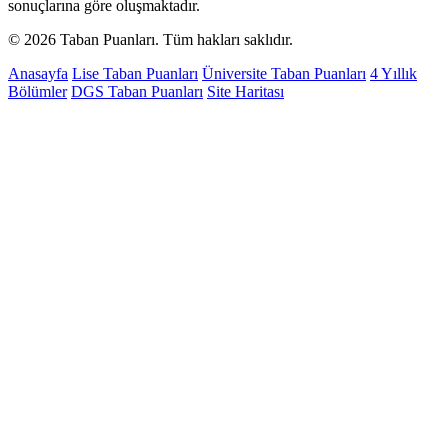
sonuçlarına göre oluşmaktadır.
© 2026 Taban Puanları. Tüm hakları saklıdır.
Anasayfa
Lise Taban Puanları
Üniversite Taban Puanları
4 Yıllık
Bölümler
DGS Taban Puanları
Site Haritası