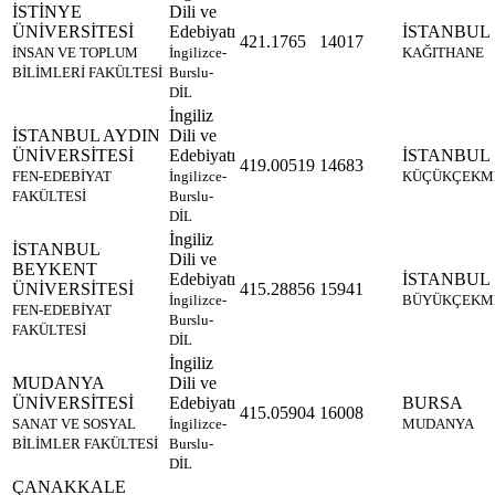
İSTİNYE
Dili ve
ÜNİVERSİTESİ
Edebiyatı
İSTANBUL
421.1765
14017
İNSAN VE TOPLUM
İngilizce-
KAĞITHANE
BİLİMLERİ FAKÜLTESİ
Burslu-
DİL
İngiliz
İSTANBUL AYDIN
Dili ve
ÜNİVERSİTESİ
Edebiyatı
İSTANBUL
419.00519
14683
FEN-EDEBİYAT
İngilizce-
KÜÇÜKÇEKM
FAKÜLTESİ
Burslu-
DİL
İngiliz
İSTANBUL
Dili ve
BEYKENT
Edebiyatı
İSTANBUL
ÜNİVERSİTESİ
415.28856
15941
İngilizce-
BÜYÜKÇEKM
FEN-EDEBİYAT
Burslu-
FAKÜLTESİ
DİL
İngiliz
MUDANYA
Dili ve
ÜNİVERSİTESİ
Edebiyatı
BURSA
415.05904
16008
SANAT VE SOSYAL
İngilizce-
MUDANYA
BİLİMLER FAKÜLTESİ
Burslu-
DİL
ÇANAKKALE