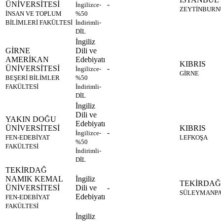
ÜNİVERSİTESİ
-
İngilizce-
ZEYTİNBURN
İNSAN VE TOPLUM
%50
BİLİMLERİ FAKÜLTESİ
İndirimli-
DİL
İngiliz
GİRNE
Dili ve
AMERİKAN
Edebiyatı
KIBRIS
ÜNİVERSİTESİ
-
İngilizce-
GİRNE
BEŞERİ BİLİMLER
%50
FAKÜLTESİ
İndirimli-
DİL
İngiliz
Dili ve
YAKIN DOĞU
Edebiyatı
ÜNİVERSİTESİ
KIBRIS
-
İngilizce-
FEN-EDEBİYAT
LEFKOŞA
%50
FAKÜLTESİ
İndirimli-
DİL
TEKİRDAĞ
NAMIK KEMAL
İngiliz
TEKİRDAĞ
ÜNİVERSİTESİ
Dili ve
-
SÜLEYMANP
Edebiyatı
FEN-EDEBİYAT
FAKÜLTESİ
İngiliz