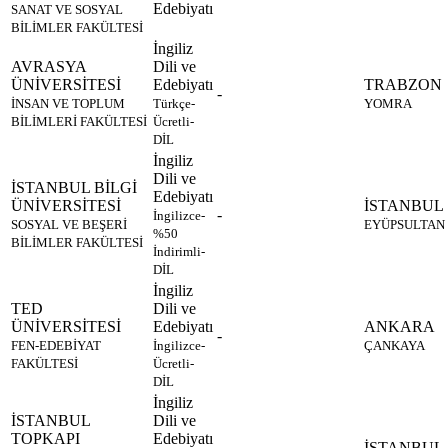
Edebiyatı
SANAT VE SOSYAL
BİLİMLER FAKÜLTESİ
İngiliz
AVRASYA
Dili ve
ÜNİVERSİTESİ
Edebiyatı
TRABZON
-
İNSAN VE TOPLUM
Türkçe-
YOMRA
BİLİMLERİ FAKÜLTESİ
Ücretli-
DİL
İngiliz
Dili ve
İSTANBUL BİLGİ
Edebiyatı
ÜNİVERSİTESİ
İSTANBUL
-
İngilizce-
SOSYAL VE BEŞERİ
EYÜPSULTAN
%50
BİLİMLER FAKÜLTESİ
İndirimli-
DİL
İngiliz
TED
Dili ve
ÜNİVERSİTESİ
Edebiyatı
ANKARA
-
FEN-EDEBİYAT
İngilizce-
ÇANKAYA
FAKÜLTESİ
Ücretli-
DİL
İngiliz
İSTANBUL
Dili ve
TOPKAPI
Edebiyatı
İSTANBUL