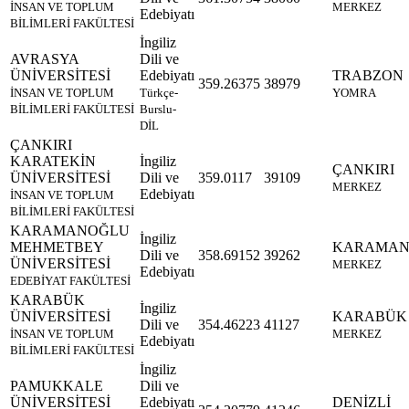
İNSAN VE TOPLUM
MERKEZ
Edebiyatı
BİLİMLERİ FAKÜLTESİ
İngiliz
AVRASYA
Dili ve
ÜNİVERSİTESİ
Edebiyatı
TRABZON
359.26375
38979
İNSAN VE TOPLUM
Türkçe-
YOMRA
BİLİMLERİ FAKÜLTESİ
Burslu-
DİL
ÇANKIRI
KARATEKİN
İngiliz
ÇANKIRI
ÜNİVERSİTESİ
Dili ve
359.0117
39109
MERKEZ
Edebiyatı
İNSAN VE TOPLUM
BİLİMLERİ FAKÜLTESİ
KARAMANOĞLU
İngiliz
MEHMETBEY
KARAMA
Dili ve
358.69152
39262
ÜNİVERSİTESİ
MERKEZ
Edebiyatı
EDEBİYAT FAKÜLTESİ
KARABÜK
İngiliz
ÜNİVERSİTESİ
KARABÜK
Dili ve
354.46223
41127
İNSAN VE TOPLUM
MERKEZ
Edebiyatı
BİLİMLERİ FAKÜLTESİ
İngiliz
PAMUKKALE
Dili ve
ÜNİVERSİTESİ
Edebiyatı
DENİZLİ