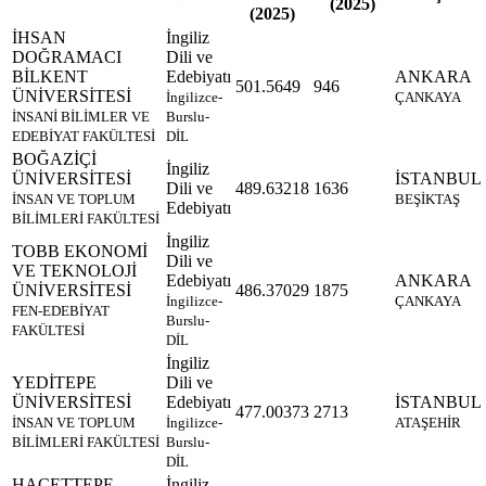
(2025)
(2025)
İHSAN
İngiliz
DOĞRAMACI
Dili ve
BİLKENT
Edebiyatı
ANKARA
501.5649
946
ÜNİVERSİTESİ
İngilizce-
ÇANKAYA
İNSANİ BİLİMLER VE
Burslu-
EDEBİYAT FAKÜLTESİ
DİL
BOĞAZİÇİ
İngiliz
ÜNİVERSİTESİ
İSTANBUL
Dili ve
489.63218
1636
İNSAN VE TOPLUM
BEŞİKTAŞ
Edebiyatı
BİLİMLERİ FAKÜLTESİ
İngiliz
TOBB EKONOMİ
Dili ve
VE TEKNOLOJİ
Edebiyatı
ANKARA
ÜNİVERSİTESİ
486.37029
1875
İngilizce-
ÇANKAYA
FEN-EDEBİYAT
Burslu-
FAKÜLTESİ
DİL
İngiliz
YEDİTEPE
Dili ve
ÜNİVERSİTESİ
Edebiyatı
İSTANBUL
477.00373
2713
İNSAN VE TOPLUM
İngilizce-
ATAŞEHİR
BİLİMLERİ FAKÜLTESİ
Burslu-
DİL
HACETTEPE
İngiliz