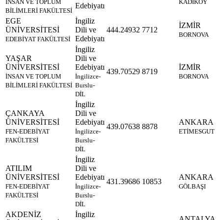
İNSAN VE TOPLUM
KADIKÖY
Edebiyatı
BİLİMLERİ FAKÜLTESİ
EGE
İngiliz
İZMİR
ÜNİVERSİTESİ
Dili ve
444.24932
7712
BORNOVA
Edebiyatı
EDEBİYAT FAKÜLTESİ
İngiliz
YAŞAR
Dili ve
ÜNİVERSİTESİ
Edebiyatı
İZMİR
439.70529
8719
İNSAN VE TOPLUM
İngilizce-
BORNOVA
BİLİMLERİ FAKÜLTESİ
Burslu-
DİL
İngiliz
ÇANKAYA
Dili ve
ÜNİVERSİTESİ
Edebiyatı
ANKARA
439.07638
8878
FEN-EDEBİYAT
İngilizce-
ETİMESGUT
FAKÜLTESİ
Burslu-
DİL
İngiliz
ATILIM
Dili ve
ÜNİVERSİTESİ
Edebiyatı
ANKARA
431.39686
10853
FEN-EDEBİYAT
İngilizce-
GÖLBAŞI
FAKÜLTESİ
Burslu-
DİL
AKDENİZ
İngiliz
ANTALYA