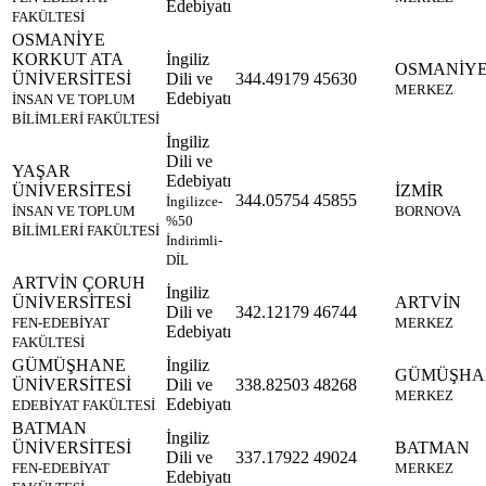
Edebiyatı
FAKÜLTESİ
OSMANİYE
KORKUT ATA
İngiliz
OSMANİY
ÜNİVERSİTESİ
Dili ve
344.49179
45630
MERKEZ
Edebiyatı
İNSAN VE TOPLUM
BİLİMLERİ FAKÜLTESİ
İngiliz
Dili ve
YAŞAR
Edebiyatı
ÜNİVERSİTESİ
İZMİR
344.05754
45855
İngilizce-
İNSAN VE TOPLUM
BORNOVA
%50
BİLİMLERİ FAKÜLTESİ
İndirimli-
DİL
ARTVİN ÇORUH
İngiliz
ÜNİVERSİTESİ
ARTVİN
Dili ve
342.12179
46744
FEN-EDEBİYAT
MERKEZ
Edebiyatı
FAKÜLTESİ
GÜMÜŞHANE
İngiliz
GÜMÜŞHA
ÜNİVERSİTESİ
Dili ve
338.82503
48268
MERKEZ
Edebiyatı
EDEBİYAT FAKÜLTESİ
BATMAN
İngiliz
ÜNİVERSİTESİ
BATMAN
Dili ve
337.17922
49024
FEN-EDEBİYAT
MERKEZ
Edebiyatı