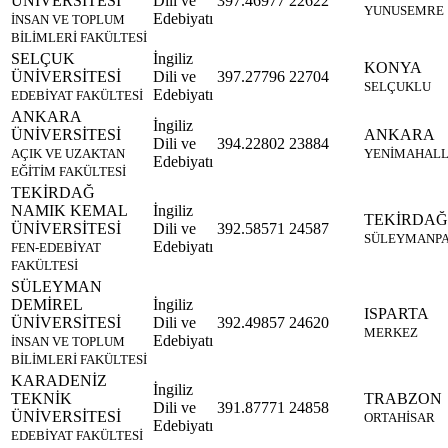
ÜNİVERSİTESİ
Dili ve
397.46977
22622
YUNUSEMRE
Edebiyatı
İNSAN VE TOPLUM
BİLİMLERİ FAKÜLTESİ
SELÇUK
İngiliz
KONYA
ÜNİVERSİTESİ
Dili ve
397.27796
22704
SELÇUKLU
Edebiyatı
EDEBİYAT FAKÜLTESİ
ANKARA
İngiliz
ÜNİVERSİTESİ
ANKARA
Dili ve
394.22802
23884
AÇIK VE UZAKTAN
YENİMAHAL
Edebiyatı
EĞİTİM FAKÜLTESİ
TEKİRDAĞ
NAMIK KEMAL
İngiliz
TEKİRDAĞ
ÜNİVERSİTESİ
Dili ve
392.58571
24587
SÜLEYMANP
Edebiyatı
FEN-EDEBİYAT
FAKÜLTESİ
SÜLEYMAN
DEMİREL
İngiliz
ISPARTA
ÜNİVERSİTESİ
Dili ve
392.49857
24620
MERKEZ
Edebiyatı
İNSAN VE TOPLUM
BİLİMLERİ FAKÜLTESİ
KARADENİZ
İngiliz
TEKNİK
TRABZON
Dili ve
391.87771
24858
ÜNİVERSİTESİ
ORTAHİSAR
Edebiyatı
EDEBİYAT FAKÜLTESİ