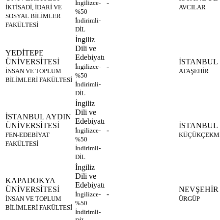
-
İngilizce-
İKTİSADİ, İDARİ VE
AVCILAR
%50
SOSYAL BİLİMLER
İndirimli-
FAKÜLTESİ
DİL
İngiliz
Dili ve
YEDİTEPE
Edebiyatı
ÜNİVERSİTESİ
İSTANBUL
-
İngilizce-
İNSAN VE TOPLUM
ATAŞEHİR
%50
BİLİMLERİ FAKÜLTESİ
İndirimli-
DİL
İngiliz
Dili ve
İSTANBUL AYDIN
Edebiyatı
ÜNİVERSİTESİ
İSTANBUL
-
İngilizce-
FEN-EDEBİYAT
KÜÇÜKÇEKM
%50
FAKÜLTESİ
İndirimli-
DİL
İngiliz
Dili ve
KAPADOKYA
Edebiyatı
ÜNİVERSİTESİ
NEVŞEHİR
-
İngilizce-
İNSAN VE TOPLUM
ÜRGÜP
%50
BİLİMLERİ FAKÜLTESİ
İndirimli-