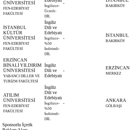
Edebiyatı
İSTANBUL
ÜNİVERSİTESİ
-
İngilizce-
BAKIRKÖY
FEN-EDEBİYAT
Ücretli-
FAKÜLTESİ
DİL
İngiliz
İSTANBUL
Dili ve
KÜLTÜR
Edebiyatı
İSTANBUL
ÜNİVERSİTESİ
-
İngilizce-
BAKIRKÖY
FEN-EDEBİYAT
%50
FAKÜLTESİ
İndirimli-
DİL
ERZİNCAN
BİNALİ YILDIRIM
İngiliz
ERZİNCAN
ÜNİVERSİTESİ
Dili ve
-
MERKEZ
Edebiyatı
YABANCI DİLLER VE
TURİZM FAKÜLTESİ
İngiliz
Dili ve
ATILIM
Edebiyatı
ÜNİVERSİTESİ
ANKARA
-
İngilizce-
FEN-EDEBİYAT
GÖLBAŞI
%50
FAKÜLTESİ
İndirimli-
DİL
Sponsorlu İçerik
Reklam Alanı