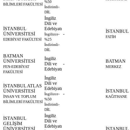
%50
BİLİMLERİ FAKÜLTESİ
İndirimli-
DİL
İngiliz
Dili ve
İSTANBUL
Edebiyatı
İSTANBUL
ÜNİVERSİTESİ
-
İngilizce-
FATİH
EDEBİYAT FAKÜLTESİ
%25
İndirimli-
DİL
BATMAN
İngiliz
ÜNİVERSİTESİ
BATMAN
Dili ve
-
FEN-EDEBİYAT
MERKEZ
Edebiyatı
FAKÜLTESİ
İngiliz
Dili ve
İSTANBUL ATLAS
Edebiyatı
ÜNİVERSİTESİ
İSTANBUL
-
İngilizce-
İNSAN VE TOPLUM
KAĞITHANE
%50
BİLİMLERİ FAKÜLTESİ
İndirimli-
DİL
İngiliz
İSTANBUL
Dili ve
GELİŞİM
Edebiyatı
ÜNİVERSİTESİ
İSTANBUL