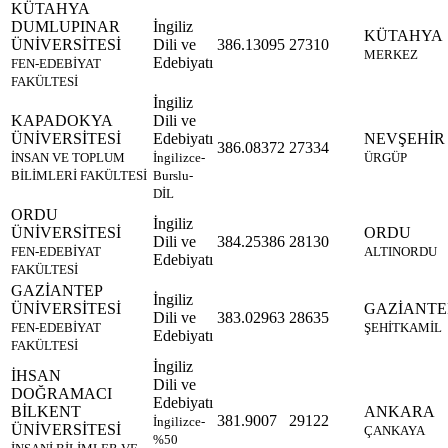
KÜTAHYA
DUMLUPINAR
İngiliz
KÜTAHYA
ÜNİVERSİTESİ
Dili ve
386.13095
27310
MERKEZ
Edebiyatı
FEN-EDEBİYAT
FAKÜLTESİ
İngiliz
KAPADOKYA
Dili ve
ÜNİVERSİTESİ
Edebiyatı
NEVŞEHİR
386.08372
27334
İNSAN VE TOPLUM
İngilizce-
ÜRGÜP
BİLİMLERİ FAKÜLTESİ
Burslu-
DİL
ORDU
İngiliz
ÜNİVERSİTESİ
ORDU
Dili ve
384.25386
28130
FEN-EDEBİYAT
ALTINORDU
Edebiyatı
FAKÜLTESİ
GAZİANTEP
İngiliz
ÜNİVERSİTESİ
GAZİANTE
Dili ve
383.02963
28635
FEN-EDEBİYAT
ŞEHİTKAMİL
Edebiyatı
FAKÜLTESİ
İngiliz
İHSAN
Dili ve
DOĞRAMACI
Edebiyatı
BİLKENT
ANKARA
381.9007
29122
İngilizce-
ÜNİVERSİTESİ
ÇANKAYA
%50