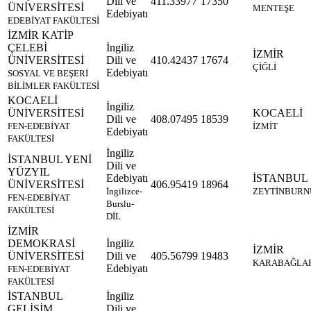
Dili ve
411.33977
17350
ÜNİVERSİTESİ
MENTEŞE
Edebiyatı
EDEBİYAT FAKÜLTESİ
İZMİR KATİP
ÇELEBİ
İngiliz
İZMİR
ÜNİVERSİTESİ
Dili ve
410.42437
17674
ÇİĞLİ
Edebiyatı
SOSYAL VE BEŞERİ
BİLİMLER FAKÜLTESİ
KOCAELİ
İngiliz
ÜNİVERSİTESİ
KOCAELİ
Dili ve
408.07495
18539
FEN-EDEBİYAT
İZMİT
Edebiyatı
FAKÜLTESİ
İngiliz
İSTANBUL YENİ
Dili ve
YÜZYIL
Edebiyatı
İSTANBUL
ÜNİVERSİTESİ
406.95419
18964
İngilizce-
ZEYTİNBURN
FEN-EDEBİYAT
Burslu-
FAKÜLTESİ
DİL
İZMİR
DEMOKRASİ
İngiliz
İZMİR
ÜNİVERSİTESİ
Dili ve
405.56799
19483
KARABAĞLA
Edebiyatı
FEN-EDEBİYAT
FAKÜLTESİ
İSTANBUL
İngiliz
GELİŞİM
Dili ve