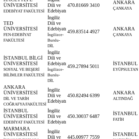
ANKARA
ÜNİVERSİTESİ
Dili ve
470.81669
3410
ÇANKAYA
Edebiyatı
EDEBİYAT FAKÜLTESİ
İngiliz
TED
Dili ve
ÜNİVERSİTESİ
Edebiyatı
ANKARA
459.83514
4927
FEN-EDEBİYAT
İngilizce-
ÇANKAYA
FAKÜLTESİ
Burslu-
DİL
İngiliz
İSTANBUL BİLGİ
Dili ve
ÜNİVERSİTESİ
Edebiyatı
İSTANBUL
459.27894
5011
SOSYAL VE BEŞERİ
İngilizce-
EYÜPSULTAN
BİLİMLER FAKÜLTESİ
Burslu-
DİL
ANKARA
İngiliz
ÜNİVERSİTESİ
ANKARA
Dili ve
450.82494
6399
DİL VE TARİH
ALTINDAĞ
Edebiyatı
COĞRAFYA FAKÜLTESİ
İSTANBUL
İngiliz
İSTANBUL
ÜNİVERSİTESİ
Dili ve
450.30037
6487
FATİH
Edebiyatı
EDEBİYAT FAKÜLTESİ
MARMARA
İngiliz
ÜNİVERSİTESİ
İSTANBUL
Dili ve
445.00977
7559