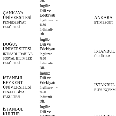
DİL
İngiliz
Dili ve
ÇANKAYA
Edebiyatı
ÜNİVERSİTESİ
ANKARA
-
İngilizce-
FEN-EDEBİYAT
ETİMESGUT
%50
FAKÜLTESİ
İndirimli-
DİL
İngiliz
DOĞUŞ
Dili ve
ÜNİVERSİTESİ
Edebiyatı
İSTANBUL
-
İKTİSADİ, İDARİ VE
İngilizce-
ÜSKÜDAR
SOSYAL BİLİMLER
%50
FAKÜLTESİ
İndirimli-
DİL
İngiliz
İSTANBUL
Dili ve
BEYKENT
Edebiyatı
İSTANBUL
ÜNİVERSİTESİ
-
İngilizce-
BÜYÜKÇEKM
FEN-EDEBİYAT
%50
FAKÜLTESİ
İndirimli-
DİL
İngiliz
İSTANBUL
Dili ve
KÜLTÜR