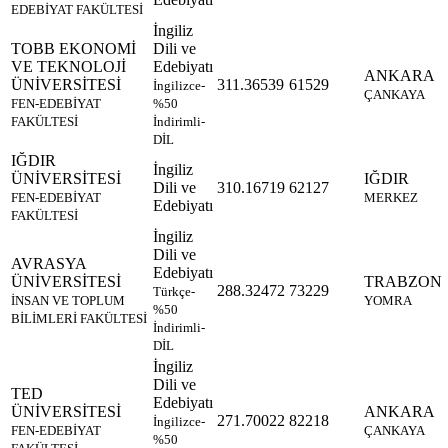
EDEBİYAT FAKÜLTESİ
İngiliz
TOBB EKONOMİ
Dili ve
VE TEKNOLOJİ
Edebiyatı
ANKARA
ÜNİVERSİTESİ
311.36539
61529
İngilizce-
ÇANKAYA
FEN-EDEBİYAT
%50
FAKÜLTESİ
İndirimli-
DİL
IĞDIR
İngiliz
ÜNİVERSİTESİ
IĞDIR
Dili ve
310.16719
62127
FEN-EDEBİYAT
MERKEZ
Edebiyatı
FAKÜLTESİ
İngiliz
Dili ve
AVRASYA
Edebiyatı
ÜNİVERSİTESİ
TRABZON
288.32472
73229
Türkçe-
İNSAN VE TOPLUM
YOMRA
%50
BİLİMLERİ FAKÜLTESİ
İndirimli-
DİL
İngiliz
Dili ve
TED
Edebiyatı
ÜNİVERSİTESİ
ANKARA
271.70022
82218
İngilizce-
FEN-EDEBİYAT
ÇANKAYA
%50