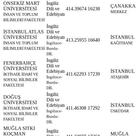
ONSEKİZ MART
İngiliz
ÇANAKKA
ÜNİVERSİTESİ
Dili ve
414.39674
16238
MERKEZ
Edebiyatı
İNSAN VE TOPLUM
BİLİMLERİ FAKÜLTESİ
İngiliz
İSTANBUL ATLAS
Dili ve
ÜNİVERSİTESİ
Edebiyatı
İSTANBUL
413.25955
16640
İNSAN VE TOPLUM
İngilizce-
KAĞITHANE
BİLİMLERİ FAKÜLTESİ
Burslu-
DİL
İngiliz
FENERBAHÇE
Dili ve
ÜNİVERSİTESİ
Edebiyatı
İSTANBUL
411.62293
17239
İKTİSADİ, İDARİ VE
İngilizce-
ATAŞEHİR
SOSYAL BİLİMLER
Burslu-
FAKÜLTESİ
DİL
İngiliz
DOĞUŞ
Dili ve
ÜNİVERSİTESİ
Edebiyatı
İSTANBUL
411.46308
17292
İKTİSADİ, İDARİ VE
İngilizce-
ÜSKÜDAR
SOSYAL BİLİMLER
Burslu-
FAKÜLTESİ
DİL
MUĞLA SITKI
İngiliz
KOÇMAN
MUĞLA