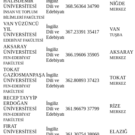
HALİSDEMİR
İngiliz
NİĞDE
ÜNİVERSİTESİ
Dili ve
368.56364
34790
MERKEZ
Edebiyatı
İNSAN VE TOPLUM
BİLİMLERİ FAKÜLTESİ
VAN YÜZÜNCÜ
İngiliz
YIL
VAN
Dili ve
367.23391
35417
ÜNİVERSİTESİ
TUŞBA
Edebiyatı
EDEBİYAT FAKÜLTESİ
AKSARAY
İngiliz
ÜNİVERSİTESİ
AKSARAY
Dili ve
366.19606
35905
FEN-EDEBİYAT
MERKEZ
Edebiyatı
FAKÜLTESİ
TOKAT
GAZİOSMANPAŞA
İngiliz
TOKAT
ÜNİVERSİTESİ
Dili ve
362.80893
37423
MERKEZ
Edebiyatı
FEN-EDEBİYAT
FAKÜLTESİ
RECEP TAYYİP
ERDOĞAN
İngiliz
RİZE
ÜNİVERSİTESİ
Dili ve
361.96679
37799
MERKEZ
Edebiyatı
FEN-EDEBİYAT
FAKÜLTESİ
FIRAT
İngiliz
ÜNİVERSİTESİ
ELAZIĞ
Dili ve
361.30754
38060