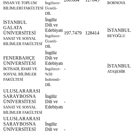
İNSAN VE TOPLUM
İngilizce-
BORNOVA
BİLİMLERİ FAKÜLTESİ
Ücretli-
DİL
İngiliz
İSTANBUL
Dili ve
GALATA
Edebiyatı
İSTANBUL
ÜNİVERSİTESİ
197.7479
128414
İngilizce-
BEYOĞLU
SANAT VE SOSYAL
Ücretli-
BİLİMLER FAKÜLTESİ
DİL
İngiliz
FENERBAHÇE
Dili ve
ÜNİVERSİTESİ
Edebiyatı
İSTANBUL
-
İKTİSADİ, İDARİ VE
İngilizce-
ATAŞEHİR
SOSYAL BİLİMLER
%50
FAKÜLTESİ
İndirimli-
DİL
ULUSLARARASI
SARAYBOSNA
İngiliz
ÜNİVERSİTESİ
Dili ve
-
Edebiyatı
SANAT VE SOSYAL
BİLİMLER FAKÜLTESİ
ULUSLARARASI
SARAYBOSNA
İngiliz
ÜNİVERSİTESİ
Dili ve
-