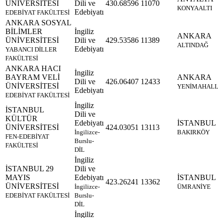
ÜNİVERSİTESİ
Dili ve
430.68596
11070
KONYAALTI
Edebiyatı
EDEBİYAT FAKÜLTESİ
ANKARA SOSYAL
BİLİMLER
İngiliz
ANKARA
ÜNİVERSİTESİ
Dili ve
429.53586
11389
ALTINDAĞ
Edebiyatı
YABANCI DİLLER
FAKÜLTESİ
ANKARA HACI
İngiliz
BAYRAM VELİ
ANKARA
Dili ve
426.06407
12433
ÜNİVERSİTESİ
YENİMAHAL
Edebiyatı
EDEBİYAT FAKÜLTESİ
İngiliz
İSTANBUL
Dili ve
KÜLTÜR
Edebiyatı
İSTANBUL
ÜNİVERSİTESİ
424.03051
13113
İngilizce-
BAKIRKÖY
FEN-EDEBİYAT
Burslu-
FAKÜLTESİ
DİL
İngiliz
İSTANBUL 29
Dili ve
MAYIS
Edebiyatı
İSTANBUL
423.26241
13362
ÜNİVERSİTESİ
İngilizce-
ÜMRANİYE
EDEBİYAT FAKÜLTESİ
Burslu-
DİL
İngiliz