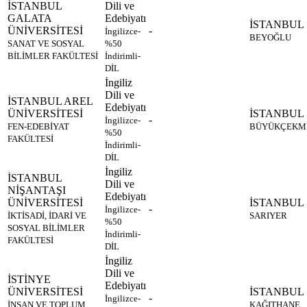
İSTANBUL
Dili ve
GALATA
Edebiyatı
İSTANBUL
ÜNİVERSİTESİ
-
İngilizce-
BEYOĞLU
SANAT VE SOSYAL
%50
BİLİMLER FAKÜLTESİ
İndirimli-
DİL
İngiliz
Dili ve
İSTANBUL AREL
Edebiyatı
ÜNİVERSİTESİ
İSTANBUL
-
İngilizce-
FEN-EDEBİYAT
BÜYÜKÇEKM
%50
FAKÜLTESİ
İndirimli-
DİL
İngiliz
İSTANBUL
Dili ve
NİŞANTAŞI
Edebiyatı
ÜNİVERSİTESİ
İSTANBUL
-
İngilizce-
İKTİSADİ, İDARİ VE
SARIYER
%50
SOSYAL BİLİMLER
İndirimli-
FAKÜLTESİ
DİL
İngiliz
Dili ve
İSTİNYE
Edebiyatı
ÜNİVERSİTESİ
İSTANBUL
-
İngilizce-
İNSAN VE TOPLUM
KAĞITHANE