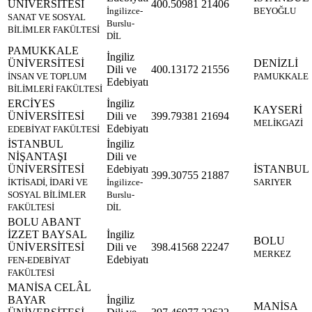
ÜNİVERSİTESİ
400.50981
21406
İngilizce-
BEYOĞLU
SANAT VE SOSYAL
Burslu-
BİLİMLER FAKÜLTESİ
DİL
PAMUKKALE
İngiliz
ÜNİVERSİTESİ
DENİZLİ
Dili ve
400.13172
21556
İNSAN VE TOPLUM
PAMUKKALE
Edebiyatı
BİLİMLERİ FAKÜLTESİ
ERCİYES
İngiliz
KAYSERİ
ÜNİVERSİTESİ
Dili ve
399.79381
21694
MELİKGAZİ
Edebiyatı
EDEBİYAT FAKÜLTESİ
İSTANBUL
İngiliz
NİŞANTAŞI
Dili ve
ÜNİVERSİTESİ
Edebiyatı
İSTANBUL
399.30755
21887
İKTİSADİ, İDARİ VE
İngilizce-
SARIYER
SOSYAL BİLİMLER
Burslu-
FAKÜLTESİ
DİL
BOLU ABANT
İZZET BAYSAL
İngiliz
BOLU
ÜNİVERSİTESİ
Dili ve
398.41568
22247
MERKEZ
Edebiyatı
FEN-EDEBİYAT
FAKÜLTESİ
MANİSA CELÂL
BAYAR
İngiliz
MANİSA