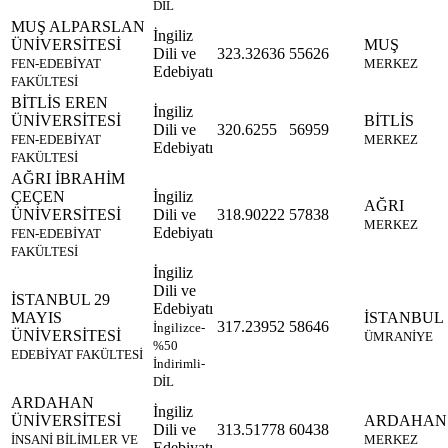
DİL
MUŞ ALPARSLAN
İngiliz
ÜNİVERSİTESİ
MUŞ
Dili ve
323.32636
55626
FEN-EDEBİYAT
MERKEZ
Edebiyatı
FAKÜLTESİ
BİTLİS EREN
İngiliz
ÜNİVERSİTESİ
BİTLİS
Dili ve
320.6255
56959
FEN-EDEBİYAT
MERKEZ
Edebiyatı
FAKÜLTESİ
AĞRI İBRAHİM
ÇEÇEN
İngiliz
AĞRI
ÜNİVERSİTESİ
Dili ve
318.90222
57838
MERKEZ
Edebiyatı
FEN-EDEBİYAT
FAKÜLTESİ
İngiliz
Dili ve
İSTANBUL 29
Edebiyatı
MAYIS
İSTANBUL
317.23952
58646
İngilizce-
ÜNİVERSİTESİ
ÜMRANİYE
%50
EDEBİYAT FAKÜLTESİ
İndirimli-
DİL
ARDAHAN
İngiliz
ÜNİVERSİTESİ
ARDAHAN
Dili ve
313.51778
60438
İNSANİ BİLİMLER VE
MERKEZ
Edebiyatı