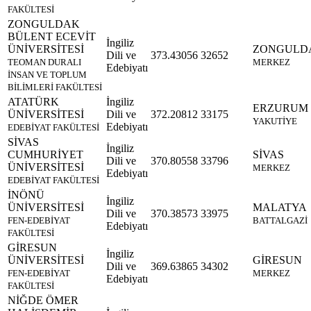
FAKÜLTESİ
ZONGULDAK
BÜLENT ECEVİT
İngiliz
ÜNİVERSİTESİ
ZONGULD
Dili ve
373.43056
32652
TEOMAN DURALI
MERKEZ
Edebiyatı
İNSAN VE TOPLUM
BİLİMLERİ FAKÜLTESİ
ATATÜRK
İngiliz
ERZURUM
ÜNİVERSİTESİ
Dili ve
372.20812
33175
YAKUTİYE
Edebiyatı
EDEBİYAT FAKÜLTESİ
SİVAS
İngiliz
CUMHURİYET
SİVAS
Dili ve
370.80558
33796
ÜNİVERSİTESİ
MERKEZ
Edebiyatı
EDEBİYAT FAKÜLTESİ
İNÖNÜ
İngiliz
ÜNİVERSİTESİ
MALATYA
Dili ve
370.38573
33975
FEN-EDEBİYAT
BATTALGAZİ
Edebiyatı
FAKÜLTESİ
GİRESUN
İngiliz
ÜNİVERSİTESİ
GİRESUN
Dili ve
369.63865
34302
FEN-EDEBİYAT
MERKEZ
Edebiyatı
FAKÜLTESİ
NİĞDE ÖMER