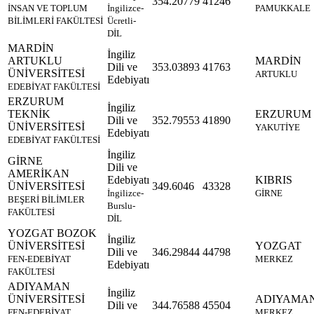
354.20779
41246
İNSAN VE TOPLUM
İngilizce-
PAMUKKALE
BİLİMLERİ FAKÜLTESİ
Ücretli-
DİL
MARDİN
İngiliz
ARTUKLU
MARDİN
Dili ve
353.03893
41763
ÜNİVERSİTESİ
ARTUKLU
Edebiyatı
EDEBİYAT FAKÜLTESİ
ERZURUM
İngiliz
TEKNİK
ERZURUM
Dili ve
352.79553
41890
ÜNİVERSİTESİ
YAKUTİYE
Edebiyatı
EDEBİYAT FAKÜLTESİ
İngiliz
GİRNE
Dili ve
AMERİKAN
Edebiyatı
KIBRIS
ÜNİVERSİTESİ
349.6046
43328
İngilizce-
GİRNE
BEŞERİ BİLİMLER
Burslu-
FAKÜLTESİ
DİL
YOZGAT BOZOK
İngiliz
ÜNİVERSİTESİ
YOZGAT
Dili ve
346.29844
44798
FEN-EDEBİYAT
MERKEZ
Edebiyatı
FAKÜLTESİ
ADIYAMAN
İngiliz
ÜNİVERSİTESİ
ADIYAMA
Dili ve
344.76588
45504
FEN-EDEBİYAT
MERKEZ