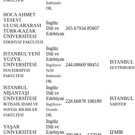
FAKÜLTESİ
İndirimli-
DİL
HOCA AHMET
YESEVİ
İngiliz
ULUSLARARASI
Dili ve
265.67934
85607
TÜRK-KAZAK
Edebiyatı
ÜNİVERSİTESİ
EDEBİYAT FAKÜLTESİ
İngiliz
İSTANBUL YENİ
Dili ve
YÜZYIL
Edebiyatı
İSTANBUL
ÜNİVERSİTESİ
244.08669
98451
İngilizce-
ZEYTİNBURN
FEN-EDEBİYAT
%50
FAKÜLTESİ
İndirimli-
DİL
İSTANBUL
İngiliz
NİŞANTAŞI
Dili ve
ÜNİVERSİTESİ
Edebiyatı
İSTANBUL
228.66878
108189
İKTİSADİ, İDARİ VE
İngilizce-
SARIYER
SOSYAL BİLİMLER
Ücretli-
FAKÜLTESİ
DİL
İngiliz
YAŞAR
Dili ve
ÜNİVERSİTESİ
Edebiyatı
İZMİR
200.084
127045