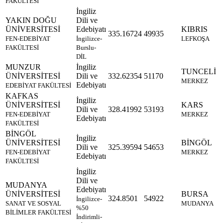
FAKÜLTESİ
İngiliz
YAKIN DOĞU
Dili ve
ÜNİVERSİTESİ
Edebiyatı
KIBRIS
335.16724
49935
FEN-EDEBİYAT
İngilizce-
LEFKOŞA
FAKÜLTESİ
Burslu-
DİL
MUNZUR
İngiliz
TUNCELİ
ÜNİVERSİTESİ
Dili ve
332.62354
51170
MERKEZ
Edebiyatı
EDEBİYAT FAKÜLTESİ
KAFKAS
İngiliz
ÜNİVERSİTESİ
KARS
Dili ve
328.41992
53193
FEN-EDEBİYAT
MERKEZ
Edebiyatı
FAKÜLTESİ
BİNGÖL
İngiliz
ÜNİVERSİTESİ
BİNGÖL
Dili ve
325.39594
54653
FEN-EDEBİYAT
MERKEZ
Edebiyatı
FAKÜLTESİ
İngiliz
Dili ve
MUDANYA
Edebiyatı
ÜNİVERSİTESİ
BURSA
324.8501
54922
İngilizce-
SANAT VE SOSYAL
MUDANYA
%50
BİLİMLER FAKÜLTESİ
İndirimli-