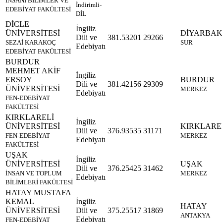
İNSANİ BİLİMLER VE
İndirimli-
EDEBİYAT FAKÜLTESİ
DİL
DİCLE
İngiliz
ÜNİVERSİTESİ
DİYARBAK
Dili ve
381.53201
29266
SEZAİ KARAKOÇ
SUR
Edebiyatı
EDEBİYAT FAKÜLTESİ
BURDUR
MEHMET AKİF
İngiliz
ERSOY
BURDUR
Dili ve
381.42156
29309
ÜNİVERSİTESİ
MERKEZ
Edebiyatı
FEN-EDEBİYAT
FAKÜLTESİ
KIRKLARELİ
İngiliz
ÜNİVERSİTESİ
KIRKLARE
Dili ve
376.93535
31171
FEN-EDEBİYAT
MERKEZ
Edebiyatı
FAKÜLTESİ
UŞAK
İngiliz
ÜNİVERSİTESİ
UŞAK
Dili ve
376.25425
31462
İNSAN VE TOPLUM
MERKEZ
Edebiyatı
BİLİMLERİ FAKÜLTESİ
HATAY MUSTAFA
KEMAL
İngiliz
HATAY
ÜNİVERSİTESİ
Dili ve
375.25517
31869
ANTAKYA
Edebiyatı
FEN-EDEBİYAT