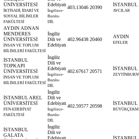
ÜNİVERSİTESİ
Edebiyatı
İSTANBUL
403.13046
20390
İKTİSADİ, İDARİ VE
İngilizce-
AVCILAR
SOSYAL BİLİMLER
Burslu-
FAKÜLTESİ
DİL
AYDIN ADNAN
MENDERES
İngiliz
AYDIN
ÜNİVERSİTESİ
Dili ve
402.96438
20460
EFELER
Edebiyatı
İNSAN VE TOPLUM
BİLİMLERİ FAKÜLTESİ
İngiliz
İSTANBUL
Dili ve
TOPKAPI
Edebiyatı
İSTANBUL
ÜNİVERSİTESİ
402.67617
20571
İngilizce-
ZEYTİNBURN
İNSAN VE TOPLUM
Burslu-
BİLİMLERİ FAKÜLTESİ
DİL
İngiliz
İSTANBUL AREL
Dili ve
ÜNİVERSİTESİ
Edebiyatı
İSTANBUL
402.59577
20598
FEN-EDEBİYAT
İngilizce-
BÜYÜKÇEKM
FAKÜLTESİ
Burslu-
DİL
İngiliz
İSTANBUL
Dili ve
GALATA
Edebiyatı
İSTANBUL