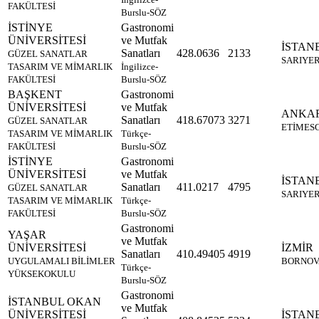
FAKÜLTESİ
Burslu-SÖZ
İSTİNYE
Gastronomi
ÜNİVERSİTESİ
ve Mutfak
İSTAN
Sanatları
428.0636
2133
GÜZEL SANATLAR
SARIYE
TASARIM VE MİMARLIK
İngilizce-
FAKÜLTESİ
Burslu-SÖZ
BAŞKENT
Gastronomi
ÜNİVERSİTESİ
ve Mutfak
ANKA
Sanatları
418.67073
3271
GÜZEL SANATLAR
ETİMES
TASARIM VE MİMARLIK
Türkçe-
FAKÜLTESİ
Burslu-SÖZ
İSTİNYE
Gastronomi
ÜNİVERSİTESİ
ve Mutfak
İSTAN
Sanatları
411.0217
4795
GÜZEL SANATLAR
SARIYE
TASARIM VE MİMARLIK
Türkçe-
FAKÜLTESİ
Burslu-SÖZ
Gastronomi
YAŞAR
ve Mutfak
ÜNİVERSİTESİ
İZMİR
Sanatları
410.49405
4919
UYGULAMALI BİLİMLER
BORNOV
Türkçe-
YÜKSEKOKULU
Burslu-SÖZ
Gastronomi
İSTANBUL OKAN
ve Mutfak
ÜNİVERSİTESİ
İSTAN