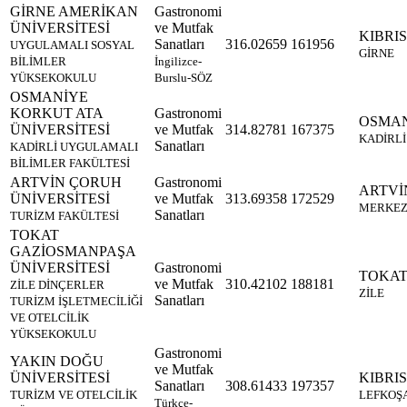
GİRNE AMERİKAN
Gastronomi
ÜNİVERSİTESİ
ve Mutfak
KIBRIS
Sanatları
316.02659
161956
UYGULAMALI SOSYAL
GİRNE
BİLİMLER
İngilizce-
YÜKSEKOKULU
Burslu-SÖZ
OSMANİYE
KORKUT ATA
Gastronomi
OSMA
ÜNİVERSİTESİ
ve Mutfak
314.82781
167375
KADİRLİ
Sanatları
KADİRLİ UYGULAMALI
BİLİMLER FAKÜLTESİ
ARTVİN ÇORUH
Gastronomi
ARTVİ
ÜNİVERSİTESİ
ve Mutfak
313.69358
172529
MERKE
Sanatları
TURİZM FAKÜLTESİ
TOKAT
GAZİOSMANPAŞA
ÜNİVERSİTESİ
Gastronomi
TOKA
ve Mutfak
310.42102
188181
ZİLE DİNÇERLER
ZİLE
Sanatları
TURİZM İŞLETMECİLİĞİ
VE OTELCİLİK
YÜKSEKOKULU
Gastronomi
YAKIN DOĞU
ve Mutfak
ÜNİVERSİTESİ
KIBRIS
Sanatları
308.61433
197357
TURİZM VE OTELCİLİK
LEFKOŞ
Türkçe-