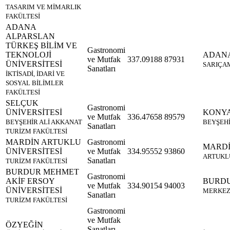
TASARIM VE MİMARLIK
FAKÜLTESİ
ADANA
ALPARSLAN
TÜRKEŞ BİLİM VE
Gastronomi
TEKNOLOJİ
ADAN
ve Mutfak
337.09188
87931
ÜNİVERSİTESİ
SARIÇA
Sanatları
İKTİSADİ, İDARİ VE
SOSYAL BİLİMLER
FAKÜLTESİ
SELÇUK
Gastronomi
ÜNİVERSİTESİ
KONY
ve Mutfak
336.47658
89579
BEYŞEHİR ALİ AKKANAT
BEYŞEH
Sanatları
TURİZM FAKÜLTESİ
MARDİN ARTUKLU
Gastronomi
MARD
ÜNİVERSİTESİ
ve Mutfak
334.95552
93860
ARTUKL
Sanatları
TURİZM FAKÜLTESİ
BURDUR MEHMET
Gastronomi
AKİF ERSOY
BURD
ve Mutfak
334.90154
94003
ÜNİVERSİTESİ
MERKE
Sanatları
TURİZM FAKÜLTESİ
Gastronomi
ve Mutfak
ÖZYEĞİN
Sanatları