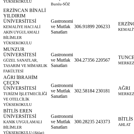
YÜKSEKOKULU
Burslu-SÖZ
ERZİNCAN BİNALİ
YILDIRIM
ÜNİVERSİTESİ
Gastronomi
ERZİN
ve Mutfak
306.91899
206233
KEMALİYE HACI ALİ
KEMALİ
Sanatları
AKIN UYGULAMALI
BİLİMLER
YÜKSEKOKULU
MUNZUR
ÜNİVERSİTESİ
Gastronomi
TUNCE
ve Mutfak
304.27356
220567
GÜZEL SANATLAR,
MERKE
Sanatları
TASARIM VE MİMARLIK
FAKÜLTESİ
AĞRI İBRAHİM
ÇEÇEN
Gastronomi
ÜNİVERSİTESİ
AĞRI
ve Mutfak
302.58184
230181
TURİZM İŞLETMECİLİĞİ
MERKE
Sanatları
VE OTELCİLİK
YÜKSEKOKULU
BİTLİS EREN
ÜNİVERSİTESİ
Gastronomi
BİTLİS
ve Mutfak
300.28235
243373
KANIK UYGULAMALI
AHLAT
Sanatları
BİLİMLER
YÜKSEKOKULU (Ahlat)