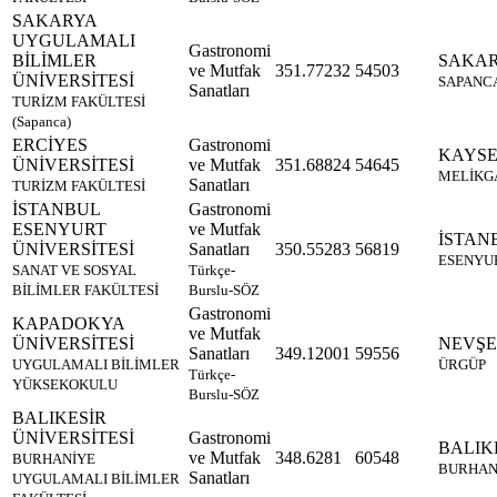
SAKARYA
UYGULAMALI
Gastronomi
BİLİMLER
SAKA
ve Mutfak
351.77232
54503
ÜNİVERSİTESİ
SAPANC
Sanatları
TURİZM FAKÜLTESİ
(Sapanca)
ERCİYES
Gastronomi
KAYSE
ÜNİVERSİTESİ
ve Mutfak
351.68824
54645
MELİKG
Sanatları
TURİZM FAKÜLTESİ
İSTANBUL
Gastronomi
ESENYURT
ve Mutfak
İSTAN
ÜNİVERSİTESİ
Sanatları
350.55283
56819
ESENYU
SANAT VE SOSYAL
Türkçe-
BİLİMLER FAKÜLTESİ
Burslu-SÖZ
Gastronomi
KAPADOKYA
ve Mutfak
ÜNİVERSİTESİ
NEVŞE
Sanatları
349.12001
59556
UYGULAMALI BİLİMLER
ÜRGÜP
Türkçe-
YÜKSEKOKULU
Burslu-SÖZ
BALIKESİR
ÜNİVERSİTESİ
Gastronomi
BALIK
ve Mutfak
348.6281
60548
BURHANİYE
BURHAN
Sanatları
UYGULAMALI BİLİMLER