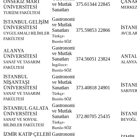
ONSEKİZ MART
ÇANA
ve Mutfak
375.61344
22845
ÜNİVERSİTESİ
MERKE
Sanatları
TURİZM FAKÜLTESİ
Gastronomi
İSTANBUL GELİŞİM
ve Mutfak
ÜNİVERSİTESİ
İSTAN
Sanatları
375.59853
22866
UYGULAMALI BİLİMLER
AVCILA
Türkçe-
FAKÜLTESİ
Burslu-SÖZ
Gastronomi
ALANYA
ve Mutfak
ÜNİVERSİTESİ
ANTA
Sanatları
374.56051
23824
SANAT VE TASARIM
ALANYA
İngilizce-
FAKÜLTESİ
Burslu-SÖZ
İSTANBUL
Gastronomi
NİŞANTAŞI
ve Mutfak
İSTAN
ÜNİVERSİTESİ
Sanatları
373.40818
24901
SARIYE
SANAT VE TASARIM
Türkçe-
FAKÜLTESİ
Burslu-SÖZ
Gastronomi
İSTANBUL GALATA
ve Mutfak
ÜNİVERSİTESİ
İSTAN
Sanatları
372.80705
25435
SANAT VE SOSYAL
BEYOĞL
Türkçe-
BİLİMLER FAKÜLTESİ
Burslu-SÖZ
İZMİR KATİP ÇELEBİ
Gastronomi
İZMİR