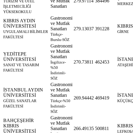
ve Mutfak
279.97114
384496
TURİZM VE OTEL
MERKE
Sanatları
İŞLETMECİLİĞİ
YÜKSEKOKULU
Gastronomi
KIBRIS AYDIN
ve Mutfak
ÜNİVERSİTESİ
KIBRIS
Sanatları
279.13037
391228
UYGULAMALI BİLİMLER
GİRNE
Türkçe-
FAKÜLTESİ
Burslu-SÖZ
Gastronomi
ve Mutfak
YEDİTEPE
Sanatları
ÜNİVERSİTESİ
İSTAN
270.73811
462453
İngilizce-
SANAT VE TASARIM
ATAŞEH
%50
FAKÜLTESİ
İndirimli-
SÖZ
Gastronomi
İSTANBUL AYDIN
ve Mutfak
ÜNİVERSİTESİ
Sanatları
İSTAN
269.94442
469419
GÜZEL SANATLAR
Türkçe-%50
KÜÇÜK
FAKÜLTESİ
İndirimli-
SÖZ
Gastronomi
BAHÇEŞEHİR
ve Mutfak
KIBRIS
KIBRIS
Sanatları
266.49135
500811
ÜNİVERSİTESİ
LEFKOŞ