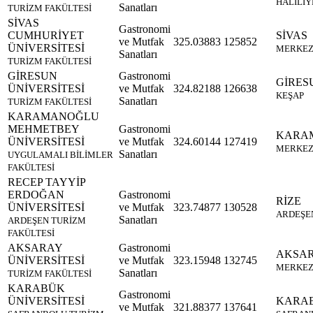
HALİLİY
Sanatları
TURİZM FAKÜLTESİ
SİVAS
Gastronomi
CUMHURİYET
SİVAS
ve Mutfak
325.03883
125852
ÜNİVERSİTESİ
MERKE
Sanatları
TURİZM FAKÜLTESİ
GİRESUN
Gastronomi
GİRES
ÜNİVERSİTESİ
ve Mutfak
324.82188
126638
KEŞAP
Sanatları
TURİZM FAKÜLTESİ
KARAMANOĞLU
MEHMETBEY
Gastronomi
KARA
ÜNİVERSİTESİ
ve Mutfak
324.60144
127419
MERKE
Sanatları
UYGULAMALI BİLİMLER
FAKÜLTESİ
RECEP TAYYİP
ERDOĞAN
Gastronomi
RİZE
ÜNİVERSİTESİ
ve Mutfak
323.74877
130528
ARDEŞE
Sanatları
ARDEŞEN TURİZM
FAKÜLTESİ
AKSARAY
Gastronomi
AKSA
ÜNİVERSİTESİ
ve Mutfak
323.15948
132745
MERKE
Sanatları
TURİZM FAKÜLTESİ
KARABÜK
Gastronomi
ÜNİVERSİTESİ
KARA
ve Mutfak
321.88377
137641