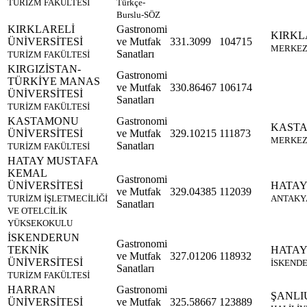
TURİZM FAKÜLTESİ
Türkçe-
Burslu-SÖZ
KIRKLARELİ
Gastronomi
KIRKL
ÜNİVERSİTESİ
ve Mutfak
331.3099
104715
MERKE
Sanatları
TURİZM FAKÜLTESİ
KIRGIZİSTAN-
Gastronomi
TÜRKİYE MANAS
ve Mutfak
330.86467
106174
ÜNİVERSİTESİ
Sanatları
TURİZM FAKÜLTESİ
KASTAMONU
Gastronomi
KAST
ÜNİVERSİTESİ
ve Mutfak
329.10215
111873
MERKE
Sanatları
TURİZM FAKÜLTESİ
HATAY MUSTAFA
KEMAL
Gastronomi
ÜNİVERSİTESİ
HATA
ve Mutfak
329.04385
112039
TURİZM İŞLETMECİLİĞİ
ANTAKY
Sanatları
VE OTELCİLİK
YÜKSEKOKULU
İSKENDERUN
Gastronomi
TEKNİK
HATA
ve Mutfak
327.01206
118932
ÜNİVERSİTESİ
İSKEND
Sanatları
TURİZM FAKÜLTESİ
HARRAN
Gastronomi
ŞANLI
ÜNİVERSİTESİ
ve Mutfak
325.58667
123889