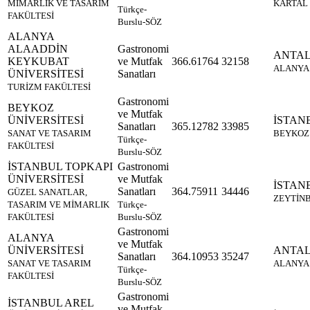
MİMARLIK VE TASARIM
KARTAL
Türkçe-
FAKÜLTESİ
Burslu-SÖZ
ALANYA
ALAADDİN
Gastronomi
ANTA
KEYKUBAT
ve Mutfak
366.61764
32158
ALANYA
ÜNİVERSİTESİ
Sanatları
TURİZM FAKÜLTESİ
Gastronomi
BEYKOZ
ve Mutfak
ÜNİVERSİTESİ
İSTAN
Sanatları
365.12782
33985
SANAT VE TASARIM
BEYKOZ
Türkçe-
FAKÜLTESİ
Burslu-SÖZ
İSTANBUL TOPKAPI
Gastronomi
ÜNİVERSİTESİ
ve Mutfak
İSTAN
Sanatları
364.75911
34446
GÜZEL SANATLAR,
ZEYTİN
TASARIM VE MİMARLIK
Türkçe-
FAKÜLTESİ
Burslu-SÖZ
Gastronomi
ALANYA
ve Mutfak
ÜNİVERSİTESİ
ANTA
Sanatları
364.10953
35247
SANAT VE TASARIM
ALANYA
Türkçe-
FAKÜLTESİ
Burslu-SÖZ
Gastronomi
İSTANBUL AREL
ve Mutfak