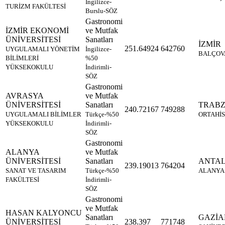
İngilizce-
TURİZM FAKÜLTESİ
Burslu-SÖZ
Gastronomi
İZMİR EKONOMİ
ve Mutfak
ÜNİVERSİTESİ
Sanatları
İZMİR
251.64924
642760
UYGULAMALI YÖNETİM
İngilizce-
BALÇOV
BİLİMLERİ
%50
YÜKSEKOKULU
İndirimli-
SÖZ
Gastronomi
AVRASYA
ve Mutfak
ÜNİVERSİTESİ
Sanatları
TRAB
240.72167
749288
UYGULAMALI BİLİMLER
Türkçe-%50
ORTAHİ
YÜKSEKOKULU
İndirimli-
SÖZ
Gastronomi
ALANYA
ve Mutfak
ÜNİVERSİTESİ
Sanatları
ANTA
239.19013
764204
SANAT VE TASARIM
Türkçe-%50
ALANYA
FAKÜLTESİ
İndirimli-
SÖZ
Gastronomi
ve Mutfak
HASAN KALYONCU
Sanatları
GAZİA
ÜNİVERSİTESİ
238.397
771748