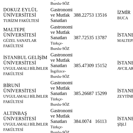
Burslu-SÖZ
DOKUZ EYLÜL
Gastronomi
İZMİR
ÜNİVERSİTESİ
ve Mutfak
388.22753
13516
BUCA
Sanatları
TURİZM FAKÜLTESİ
Gastronomi
MALTEPE
ve Mutfak
ÜNİVERSİTESİ
İSTAN
Sanatları
387.72535
13787
GÜZEL SANATLAR
MALTEP
Türkçe-
FAKÜLTESİ
Burslu-SÖZ
Gastronomi
İSTANBUL GELİŞİM
ve Mutfak
ÜNİVERSİTESİ
İSTAN
Sanatları
385.47309
15152
UYGULAMALI BİLİMLER
AVCILA
İngilizce-
FAKÜLTESİ
Burslu-SÖZ
Gastronomi
BİRUNİ
ve Mutfak
ÜNİVERSİTESİ
İSTAN
Sanatları
385.26687
15299
UYGULAMALI BİLİMLER
ZEYTİN
Türkçe-
FAKÜLTESİ
Burslu-SÖZ
Gastronomi
ALTINBAŞ
ve Mutfak
ÜNİVERSİTESİ
İSTAN
Sanatları
384.0074
16113
UYGULAMALI BİLİMLER
ŞİŞLİ
Türkçe-
FAKÜLTESİ
Burslu-SÖZ