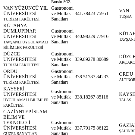
Burslu-SÖZ
VAN YÜZÜNCÜ YIL
Gastronomi
VAN
ÜNİVERSİTESİ
ve Mutfak
341.78423
75951
TUŞBA
Sanatları
TURİZM FAKÜLTESİ
KÜTAHYA
DUMLUPINAR
Gastronomi
KÜTA
ÜNİVERSİTESİ
ve Mutfak
340.98329
77916
TAVŞANL
Sanatları
TAVŞANLI UYGULAMALI
BİLİMLER FAKÜLTESİ
DÜZCE
Gastronomi
DÜZC
ÜNİVERSİTESİ
ve Mutfak
339.89278
80689
AKÇAK
Sanatları
TURİZM FAKÜLTESİ
ORDU
Gastronomi
ORDU
ÜNİVERSİTESİ
ve Mutfak
338.51787
84233
ALTINO
Sanatları
TURİZM FAKÜLTESİ
KAYSERİ
Gastronomi
ÜNİVERSİTESİ
KAYSE
ve Mutfak
338.18267
85116
UYGULAMALI BİLİMLER
TALAS
Sanatları
FAKÜLTESİ
GAZİANTEP İSLAM
BİLİM VE
TEKNOLOJİ
Gastronomi
GAZİA
ÜNİVERSİTESİ
ve Mutfak
337.79175
86122
ŞAHİNB
Sanatları
GÜZEL SANATLAR