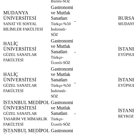
Burslu-SÖZ
Gastronomi
MUDANYA
ve Mutfak
ÜNİVERSİTESİ
Sanatları
BURS
-
SANAT VE SOSYAL
Türkçe-%50
MUDAN
BİLİMLER FAKÜLTESİ
İndirimli-
SÖZ
Gastronomi
HALİÇ
ve Mutfak
ÜNİVERSİTESİ
İSTAN
Sanatları
-
GÜZEL SANATLAR
EYÜPSU
Türkçe-
FAKÜLTESİ
Ücretli-SÖZ
Gastronomi
HALİÇ
ve Mutfak
ÜNİVERSİTESİ
Sanatları
İSTAN
-
GÜZEL SANATLAR
Türkçe-%50
EYÜPSU
FAKÜLTESİ
İndirimli-
SÖZ
İSTANBUL MEDİPOL
Gastronomi
ÜNİVERSİTESİ
ve Mutfak
İSTAN
Sanatları
-
GÜZEL SANATLAR
BEYKOZ
TASARIM VE MİMARLIK
Türkçe-
FAKÜLTESİ
Ücretli-SÖZ
İSTANBUL MEDİPOL
Gastronomi