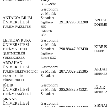
Burslu-SÖZ
Gastronomi
ve Mutfak
ANTALYA BİLİM
Sanatları
ANTA
ÜNİVERSİTESİ
291.07296
302208
İngilizce-
DÖŞEME
TURİZM FAKÜLTESİ
%50
İndirimli-
SÖZ
LEFKE AVRUPA
Gastronomi
ÜNİVERSİTESİ
ve Mutfak
KIBRIS
Sanatları
290.88447
303430
TURİZM VE OTEL
LEFKE
İŞLETMECİLİĞİ
İngilizce-
YÜKSEKOKULU
Burslu-SÖZ
ARDAHAN
ÜNİVERSİTESİ
Gastronomi
ARDA
ve Mutfak
287.73029
325385
TURİZM İŞLETMECİLİĞİ
MERKE
Sanatları
VE OTELCİLİK
YÜKSEKOKULU
IĞDIR
Gastronomi
IĞDIR
ÜNİVERSİTESİ
ve Mutfak
285.03332
345321
MERKE
Sanatları
TURİZM FAKÜLTESİ
ŞIRNAK
ÜNİVERSİTESİ
Gastronomi
ŞIRNA