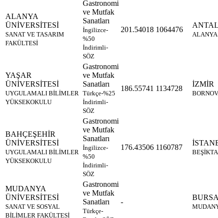
Gastronomi
ve Mutfak
ALANYA
Sanatları
ÜNİVERSİTESİ
ANTA
201.54018
1064476
İngilizce-
SANAT VE TASARIM
ALANYA
%50
FAKÜLTESİ
İndirimli-
SÖZ
Gastronomi
YAŞAR
ve Mutfak
ÜNİVERSİTESİ
Sanatları
İZMİR
186.55741
1134728
UYGULAMALI BİLİMLER
Türkçe-%25
BORNOV
YÜKSEKOKULU
İndirimli-
SÖZ
Gastronomi
ve Mutfak
BAHÇEŞEHİR
Sanatları
ÜNİVERSİTESİ
İSTAN
176.43506
1160787
İngilizce-
UYGULAMALI BİLİMLER
BEŞİKTA
%50
YÜKSEKOKULU
İndirimli-
SÖZ
Gastronomi
MUDANYA
ve Mutfak
ÜNİVERSİTESİ
BURS
Sanatları
-
SANAT VE SOSYAL
MUDAN
Türkçe-
BİLİMLER FAKÜLTESİ