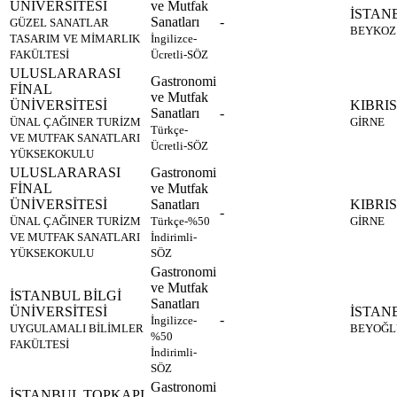
ÜNİVERSİTESİ
ve Mutfak
İSTAN
Sanatları
-
GÜZEL SANATLAR
BEYKOZ
TASARIM VE MİMARLIK
İngilizce-
FAKÜLTESİ
Ücretli-SÖZ
ULUSLARARASI
Gastronomi
FİNAL
ve Mutfak
ÜNİVERSİTESİ
KIBRIS
Sanatları
-
ÜNAL ÇAĞINER TURİZM
GİRNE
Türkçe-
VE MUTFAK SANATLARI
Ücretli-SÖZ
YÜKSEKOKULU
ULUSLARARASI
Gastronomi
FİNAL
ve Mutfak
ÜNİVERSİTESİ
Sanatları
KIBRIS
-
ÜNAL ÇAĞINER TURİZM
Türkçe-%50
GİRNE
VE MUTFAK SANATLARI
İndirimli-
YÜKSEKOKULU
SÖZ
Gastronomi
ve Mutfak
İSTANBUL BİLGİ
Sanatları
ÜNİVERSİTESİ
İSTAN
-
İngilizce-
UYGULAMALI BİLİMLER
BEYOĞL
%50
FAKÜLTESİ
İndirimli-
SÖZ
Gastronomi
İSTANBUL TOPKAPI