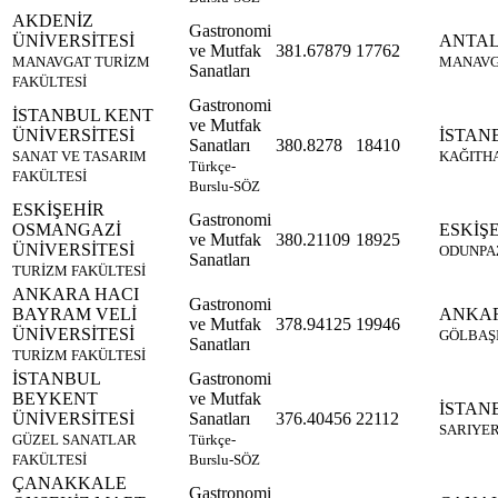
AKDENİZ
Gastronomi
ÜNİVERSİTESİ
ANTA
ve Mutfak
381.67879
17762
MANAVGAT TURİZM
MANAV
Sanatları
FAKÜLTESİ
Gastronomi
İSTANBUL KENT
ve Mutfak
ÜNİVERSİTESİ
İSTAN
Sanatları
380.8278
18410
SANAT VE TASARIM
KAĞITH
Türkçe-
FAKÜLTESİ
Burslu-SÖZ
ESKİŞEHİR
Gastronomi
OSMANGAZİ
ESKİŞ
ve Mutfak
380.21109
18925
ÜNİVERSİTESİ
ODUNPA
Sanatları
TURİZM FAKÜLTESİ
ANKARA HACI
Gastronomi
BAYRAM VELİ
ANKA
ve Mutfak
378.94125
19946
ÜNİVERSİTESİ
GÖLBAŞ
Sanatları
TURİZM FAKÜLTESİ
İSTANBUL
Gastronomi
BEYKENT
ve Mutfak
İSTAN
ÜNİVERSİTESİ
Sanatları
376.40456
22112
SARIYE
GÜZEL SANATLAR
Türkçe-
FAKÜLTESİ
Burslu-SÖZ
ÇANAKKALE
Gastronomi