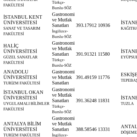
Türkçe-
FAKÜLTESİ
Burslu-SÖZ
Gastronomi
İSTANBUL KENT
ve Mutfak
ÜNİVERSİTESİ
İSTAN
Sanatları
393.17912
10936
SANAT VE TASARIM
KAĞITH
İngilizce-
FAKÜLTESİ
Burslu-SÖZ
Gastronomi
HALİÇ
ve Mutfak
ÜNİVERSİTESİ
İSTAN
Sanatları
391.91321
11580
GÜZEL SANATLAR
EYÜPSU
Türkçe-
FAKÜLTESİ
Burslu-SÖZ
ANADOLU
Gastronomi
ESKİŞ
ÜNİVERSİTESİ
ve Mutfak
391.49159
11776
TEPEBAŞ
Sanatları
TURİZM FAKÜLTESİ
Gastronomi
İSTANBUL OKAN
ve Mutfak
ÜNİVERSİTESİ
İSTAN
Sanatları
391.36248
11831
UYGULAMALI BİLİMLER
TUZLA
Türkçe-
FAKÜLTESİ
Burslu-SÖZ
Gastronomi
ANTALYA BİLİM
ve Mutfak
ANTA
ÜNİVERSİTESİ
Sanatları
388.58546
13331
DÖŞEME
TURİZM FAKÜLTESİ
İngilizce-