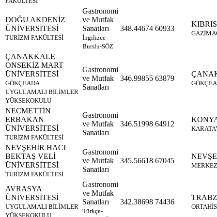
FAKÜLTESİ
Gastronomi
DOĞU AKDENİZ
ve Mutfak
KIBRIS
ÜNİVERSİTESİ
Sanatları
348.44674
60933
GAZİMA
TURİZM FAKÜLTESİ
İngilizce-
Burslu-SÖZ
ÇANAKKALE
ONSEKİZ MART
Gastronomi
ÜNİVERSİTESİ
ÇANA
ve Mutfak
346.99855
63879
GÖKÇEADA
GÖKÇE
Sanatları
UYGULAMALI BİLİMLER
YÜKSEKOKULU
NECMETTİN
Gastronomi
ERBAKAN
KONY
ve Mutfak
346.51998
64912
ÜNİVERSİTESİ
KARATA
Sanatları
TURİZM FAKÜLTESİ
NEVŞEHİR HACI
Gastronomi
BEKTAŞ VELİ
NEVŞE
ve Mutfak
345.56618
67045
ÜNİVERSİTESİ
MERKE
Sanatları
TURİZM FAKÜLTESİ
Gastronomi
AVRASYA
ve Mutfak
ÜNİVERSİTESİ
TRAB
Sanatları
342.38698
74436
UYGULAMALI BİLİMLER
ORTAHİ
Türkçe-
YÜKSEKOKULU