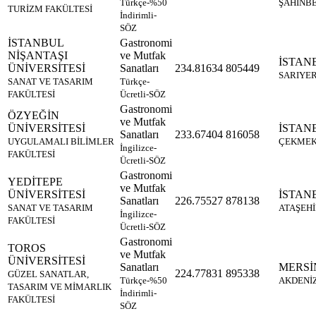
Türkçe-%50
ŞAHİNB
TURİZM FAKÜLTESİ
İndirimli-
SÖZ
İSTANBUL
Gastronomi
NİŞANTAŞI
ve Mutfak
İSTAN
ÜNİVERSİTESİ
Sanatları
234.81634
805449
SARIYE
SANAT VE TASARIM
Türkçe-
FAKÜLTESİ
Ücretli-SÖZ
Gastronomi
ÖZYEĞİN
ve Mutfak
ÜNİVERSİTESİ
İSTAN
Sanatları
233.67404
816058
UYGULAMALI BİLİMLER
ÇEKME
İngilizce-
FAKÜLTESİ
Ücretli-SÖZ
Gastronomi
YEDİTEPE
ve Mutfak
ÜNİVERSİTESİ
İSTAN
Sanatları
226.75527
878138
SANAT VE TASARIM
ATAŞEH
İngilizce-
FAKÜLTESİ
Ücretli-SÖZ
Gastronomi
TOROS
ve Mutfak
ÜNİVERSİTESİ
Sanatları
MERSİ
224.77831
895338
GÜZEL SANATLAR,
Türkçe-%50
AKDENİ
TASARIM VE MİMARLIK
İndirimli-
FAKÜLTESİ
SÖZ