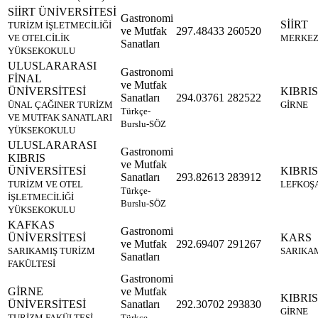
SİİRT ÜNİVERSİTESİ
Gastronomi
SİİRT
TURİZM İŞLETMECİLİĞİ
ve Mutfak
297.48433
260520
VE OTELCİLİK
MERKE
Sanatları
YÜKSEKOKULU
ULUSLARARASI
Gastronomi
FİNAL
ve Mutfak
ÜNİVERSİTESİ
KIBRIS
Sanatları
294.03761
282522
ÜNAL ÇAĞINER TURİZM
GİRNE
Türkçe-
VE MUTFAK SANATLARI
Burslu-SÖZ
YÜKSEKOKULU
ULUSLARARASI
Gastronomi
KIBRIS
ve Mutfak
ÜNİVERSİTESİ
KIBRIS
Sanatları
293.82613
283912
TURİZM VE OTEL
LEFKOŞ
Türkçe-
İŞLETMECİLİĞİ
Burslu-SÖZ
YÜKSEKOKULU
KAFKAS
Gastronomi
ÜNİVERSİTESİ
KARS
ve Mutfak
292.69407
291267
SARIKAMIŞ TURİZM
SARIKA
Sanatları
FAKÜLTESİ
Gastronomi
GİRNE
ve Mutfak
KIBRIS
ÜNİVERSİTESİ
Sanatları
292.30702
293830
GİRNE
TURİZM FAKÜLTESİ
Türkçe-