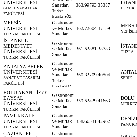
ÜNİVERSİTESİ
İSTAN
Sanatları
363.99793
35387
GÜZEL SANATLAR
BÜYÜK
Türkçe-
FAKÜLTESİ
Burslu-SÖZ
MERSİN
Gastronomi
MERSİ
ÜNİVERSİTESİ
ve Mutfak
362.72604
37159
YENİŞEH
Sanatları
TURİZM FAKÜLTESİ
İSTANBUL
Gastronomi
MEDENİYET
İSTAN
ve Mutfak
361.52881
38783
ÜNİVERSİTESİ
TUZLA
Sanatları
TURİZM FAKÜLTESİ
Gastronomi
ANTALYA BELEK
ve Mutfak
ÜNİVERSİTESİ
ANTA
Sanatları
360.32209
40504
SANAT VE TASARIM
SERİK
Türkçe-
FAKÜLTESİ
Burslu-SÖZ
BOLU ABANT İZZET
Gastronomi
BAYSAL
BOLU
ve Mutfak
359.52429
41663
ÜNİVERSİTESİ
MERKE
Sanatları
TURİZM FAKÜLTESİ
PAMUKKALE
Gastronomi
DENİZ
ÜNİVERSİTESİ
ve Mutfak
358.66531
42962
PAMUKK
Sanatları
TURİZM FAKÜLTESİ
GAZİANTEP
Gastronomi
GAZİA