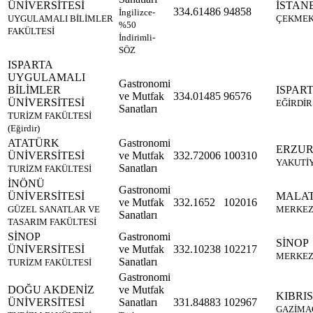
ÜNİVERSİTESİ
İSTAN
334.61486
94858
İngilizce-
UYGULAMALI BİLİMLER
ÇEKME
%50
FAKÜLTESİ
İndirimli-
SÖZ
ISPARTA
UYGULAMALI
Gastronomi
BİLİMLER
ISPAR
ve Mutfak
334.01485
96576
ÜNİVERSİTESİ
EĞİRDİR
Sanatları
TURİZM FAKÜLTESİ
(Eğirdir)
ATATÜRK
Gastronomi
ERZU
ÜNİVERSİTESİ
ve Mutfak
332.72006
100310
YAKUTİ
Sanatları
TURİZM FAKÜLTESİ
İNÖNÜ
Gastronomi
ÜNİVERSİTESİ
MALA
ve Mutfak
332.1652
102016
GÜZEL SANATLAR VE
MERKE
Sanatları
TASARIM FAKÜLTESİ
SİNOP
Gastronomi
SİNOP
ÜNİVERSİTESİ
ve Mutfak
332.10238
102217
MERKE
Sanatları
TURİZM FAKÜLTESİ
Gastronomi
DOĞU AKDENİZ
ve Mutfak
KIBRIS
ÜNİVERSİTESİ
Sanatları
331.84883
102967
GAZİMA