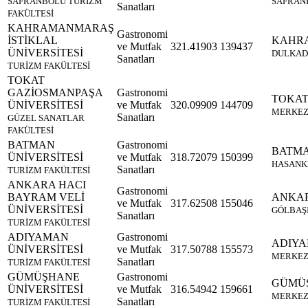
SAFRANBOLU TURİZM
SAFRAN
Sanatları
FAKÜLTESİ
KAHRAMANMARAŞ
Gastronomi
İSTİKLAL
KAHR
ve Mutfak
321.41903
139437
ÜNİVERSİTESİ
DULKAD
Sanatları
TURİZM FAKÜLTESİ
TOKAT
GAZİOSMANPAŞA
Gastronomi
TOKA
ÜNİVERSİTESİ
ve Mutfak
320.09909
144709
MERKE
Sanatları
GÜZEL SANATLAR
FAKÜLTESİ
BATMAN
Gastronomi
BATM
ÜNİVERSİTESİ
ve Mutfak
318.72079
150399
HASANK
Sanatları
TURİZM FAKÜLTESİ
ANKARA HACI
Gastronomi
BAYRAM VELİ
ANKA
ve Mutfak
317.62508
155046
ÜNİVERSİTESİ
GÖLBAŞ
Sanatları
TURİZM FAKÜLTESİ
ADIYAMAN
Gastronomi
ADIY
ÜNİVERSİTESİ
ve Mutfak
317.50788
155573
MERKE
Sanatları
TURİZM FAKÜLTESİ
GÜMÜŞHANE
Gastronomi
GÜMÜ
ÜNİVERSİTESİ
ve Mutfak
316.54942
159661
MERKE
Sanatları
TURİZM FAKÜLTESİ