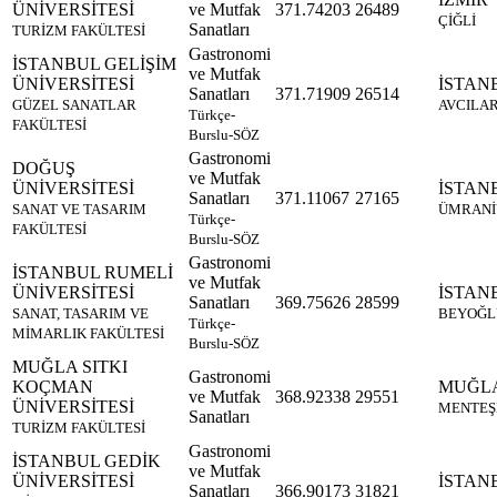
ÜNİVERSİTESİ
ve Mutfak
371.74203
26489
ÇİĞLİ
Sanatları
TURİZM FAKÜLTESİ
Gastronomi
İSTANBUL GELİŞİM
ve Mutfak
ÜNİVERSİTESİ
İSTAN
Sanatları
371.71909
26514
GÜZEL SANATLAR
AVCILA
Türkçe-
FAKÜLTESİ
Burslu-SÖZ
Gastronomi
DOĞUŞ
ve Mutfak
ÜNİVERSİTESİ
İSTAN
Sanatları
371.11067
27165
SANAT VE TASARIM
ÜMRANİ
Türkçe-
FAKÜLTESİ
Burslu-SÖZ
Gastronomi
İSTANBUL RUMELİ
ve Mutfak
ÜNİVERSİTESİ
İSTAN
Sanatları
369.75626
28599
SANAT, TASARIM VE
BEYOĞL
Türkçe-
MİMARLIK FAKÜLTESİ
Burslu-SÖZ
MUĞLA SITKI
Gastronomi
KOÇMAN
MUĞL
ve Mutfak
368.92338
29551
ÜNİVERSİTESİ
MENTEŞ
Sanatları
TURİZM FAKÜLTESİ
Gastronomi
İSTANBUL GEDİK
ve Mutfak
ÜNİVERSİTESİ
İSTAN
Sanatları
366.90173
31821