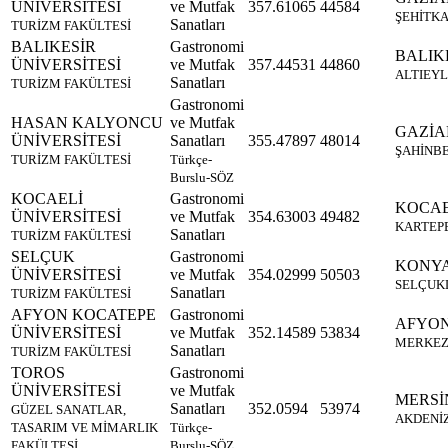
ÜNİVERSİTESİ
ve Mutfak
357.61065
44584
ŞEHİTK
Sanatları
TURİZM FAKÜLTESİ
BALIKESİR
Gastronomi
BALIK
ÜNİVERSİTESİ
ve Mutfak
357.44531
44860
ALTIEY
Sanatları
TURİZM FAKÜLTESİ
Gastronomi
HASAN KALYONCU
ve Mutfak
GAZİA
ÜNİVERSİTESİ
Sanatları
355.47897
48014
ŞAHİNB
TURİZM FAKÜLTESİ
Türkçe-
Burslu-SÖZ
KOCAELİ
Gastronomi
KOCAE
ÜNİVERSİTESİ
ve Mutfak
354.63003
49482
KARTEP
Sanatları
TURİZM FAKÜLTESİ
SELÇUK
Gastronomi
KONY
ÜNİVERSİTESİ
ve Mutfak
354.02999
50503
SELÇUK
Sanatları
TURİZM FAKÜLTESİ
AFYON KOCATEPE
Gastronomi
AFYO
ÜNİVERSİTESİ
ve Mutfak
352.14589
53834
MERKE
Sanatları
TURİZM FAKÜLTESİ
TOROS
Gastronomi
ÜNİVERSİTESİ
ve Mutfak
MERSİ
Sanatları
352.0594
53974
GÜZEL SANATLAR,
AKDENİ
TASARIM VE MİMARLIK
Türkçe-
FAKÜLTESİ
Burslu-SÖZ