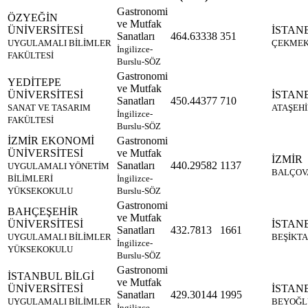
Gastronomi
ÖZYEĞİN
ve Mutfak
ÜNİVERSİTESİ
İSTAN
Sanatları
464.63338
351
UYGULAMALI BİLİMLER
ÇEKME
İngilizce-
FAKÜLTESİ
Burslu-SÖZ
Gastronomi
YEDİTEPE
ve Mutfak
ÜNİVERSİTESİ
İSTAN
Sanatları
450.44377
710
SANAT VE TASARIM
ATAŞEH
İngilizce-
FAKÜLTESİ
Burslu-SÖZ
İZMİR EKONOMİ
Gastronomi
ÜNİVERSİTESİ
ve Mutfak
İZMİR
Sanatları
440.29582
1137
UYGULAMALI YÖNETİM
BALÇOV
BİLİMLERİ
İngilizce-
YÜKSEKOKULU
Burslu-SÖZ
Gastronomi
BAHÇEŞEHİR
ve Mutfak
ÜNİVERSİTESİ
İSTAN
Sanatları
432.7813
1661
UYGULAMALI BİLİMLER
BEŞİKTA
İngilizce-
YÜKSEKOKULU
Burslu-SÖZ
Gastronomi
İSTANBUL BİLGİ
ve Mutfak
ÜNİVERSİTESİ
İSTAN
Sanatları
429.30144
1995
UYGULAMALI BİLİMLER
BEYOĞL
İngilizce-