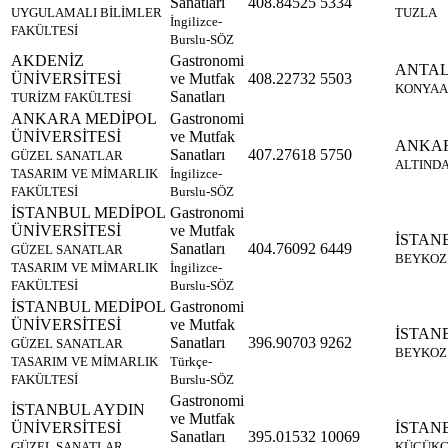
Sanatları
408.84525
5334
UYGULAMALI BİLİMLER
TUZLA
İngilizce-
FAKÜLTESİ
Burslu-SÖZ
AKDENİZ
Gastronomi
ANTA
ÜNİVERSİTESİ
ve Mutfak
408.22732
5503
KONYAA
Sanatları
TURİZM FAKÜLTESİ
ANKARA MEDİPOL
Gastronomi
ÜNİVERSİTESİ
ve Mutfak
ANKA
Sanatları
407.27618
5750
GÜZEL SANATLAR
ALTIND
TASARIM VE MİMARLIK
İngilizce-
FAKÜLTESİ
Burslu-SÖZ
İSTANBUL MEDİPOL
Gastronomi
ÜNİVERSİTESİ
ve Mutfak
İSTAN
Sanatları
404.76092
6449
GÜZEL SANATLAR
BEYKOZ
TASARIM VE MİMARLIK
İngilizce-
FAKÜLTESİ
Burslu-SÖZ
İSTANBUL MEDİPOL
Gastronomi
ÜNİVERSİTESİ
ve Mutfak
İSTAN
Sanatları
396.90703
9262
GÜZEL SANATLAR
BEYKOZ
TASARIM VE MİMARLIK
Türkçe-
FAKÜLTESİ
Burslu-SÖZ
Gastronomi
İSTANBUL AYDIN
ve Mutfak
ÜNİVERSİTESİ
İSTAN
Sanatları
395.01532
10069
GÜZEL SANATLAR
KÜÇÜK